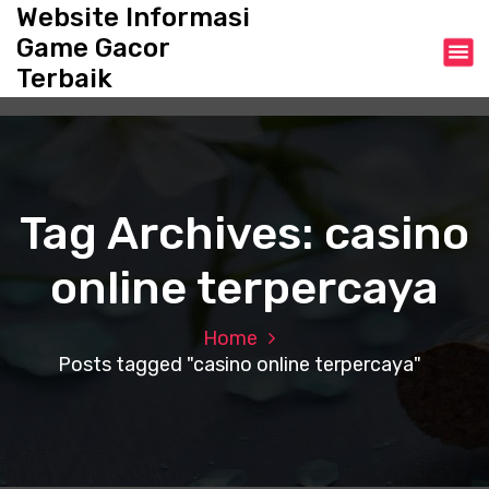
S
Website Informasi
k
Game Gacor
i
Terbaik
p
t
o
c
o
n
Tag Archives: casino
t
e
online terpercaya
n
t
Home
Posts tagged "casino online terpercaya"