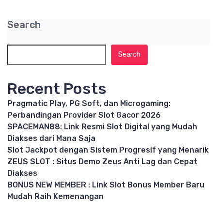
Search
Search
Recent Posts
Pragmatic Play, PG Soft, dan Microgaming:
Perbandingan Provider Slot Gacor 2026
SPACEMAN88: Link Resmi Slot Digital yang Mudah
Diakses dari Mana Saja
Slot Jackpot dengan Sistem Progresif yang Menarik
ZEUS SLOT : Situs Demo Zeus Anti Lag dan Cepat
Diakses
BONUS NEW MEMBER : Link Slot Bonus Member Baru
Mudah Raih Kemenangan