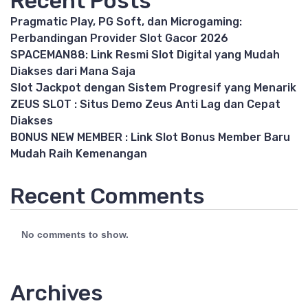
Recent Posts
Pragmatic Play, PG Soft, dan Microgaming:
Perbandingan Provider Slot Gacor 2026
SPACEMAN88: Link Resmi Slot Digital yang Mudah
Diakses dari Mana Saja
Slot Jackpot dengan Sistem Progresif yang Menarik
ZEUS SLOT : Situs Demo Zeus Anti Lag dan Cepat
Diakses
BONUS NEW MEMBER : Link Slot Bonus Member Baru
Mudah Raih Kemenangan
Recent Comments
No comments to show.
Archives