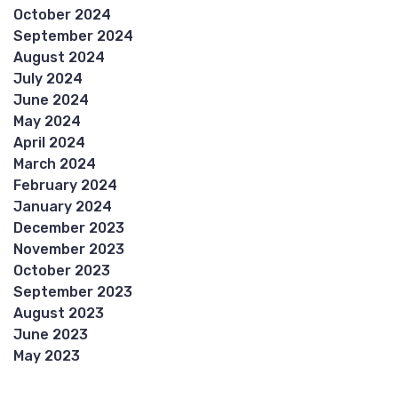
October 2024
September 2024
August 2024
July 2024
June 2024
May 2024
April 2024
March 2024
February 2024
January 2024
December 2023
November 2023
October 2023
September 2023
August 2023
June 2023
May 2023