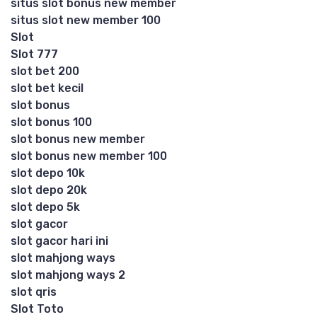
situs slot bonus new member
situs slot new member 100
Slot
Slot 777
slot bet 200
slot bet kecil
slot bonus
slot bonus 100
slot bonus new member
slot bonus new member 100
slot depo 10k
slot depo 20k
slot depo 5k
slot gacor
slot gacor hari ini
slot mahjong ways
slot mahjong ways 2
slot qris
Slot Toto