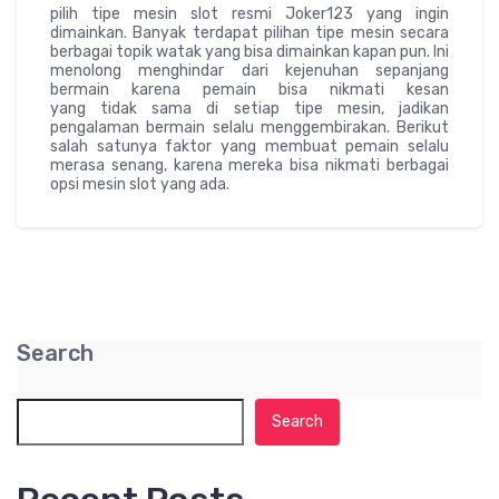
pilih tipe mesin slot resmi Joker123 yang ingin
dimainkan. Banyak terdapat pilihan tipe mesin secara
berbagai topik watak yang bisa dimainkan kapan pun. Ini
menolong menghindar dari kejenuhan sepanjang
bermain karena pemain bisa nikmati kesan
yang tidak sama di setiap tipe mesin, jadikan
pengalaman bermain selalu menggembirakan. Berikut
salah satunya faktor yang membuat pemain selalu
merasa senang, karena mereka bisa nikmati berbagai
opsi mesin slot yang ada.
Search
Search