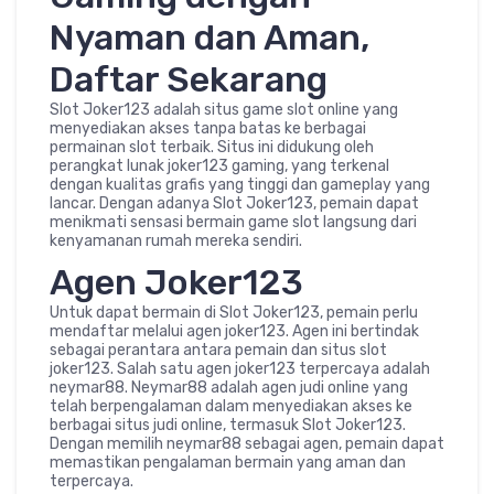
Nyaman dan Aman,
Daftar Sekarang
Slot Joker123 adalah situs game slot online yang
menyediakan akses tanpa batas ke berbagai
permainan slot terbaik. Situs ini didukung oleh
perangkat lunak joker123 gaming, yang terkenal
dengan kualitas grafis yang tinggi dan gameplay yang
lancar. Dengan adanya Slot Joker123, pemain dapat
menikmati sensasi bermain game slot langsung dari
kenyamanan rumah mereka sendiri.
Agen Joker123
Untuk dapat bermain di Slot Joker123, pemain perlu
mendaftar melalui agen joker123. Agen ini bertindak
sebagai perantara antara pemain dan situs slot
joker123. Salah satu agen joker123 terpercaya adalah
neymar88. Neymar88 adalah agen judi online yang
telah berpengalaman dalam menyediakan akses ke
berbagai situs judi online, termasuk Slot Joker123.
Dengan memilih neymar88 sebagai agen, pemain dapat
memastikan pengalaman bermain yang aman dan
terpercaya.