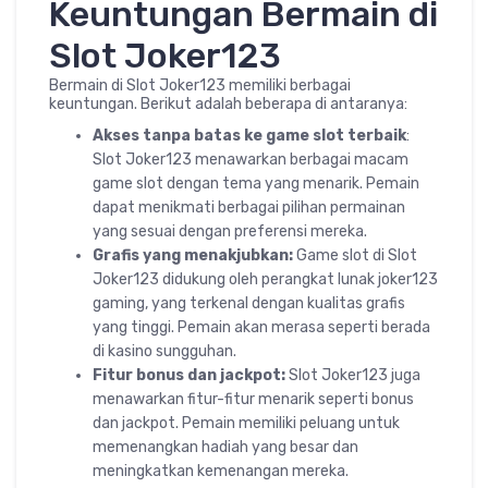
Keuntungan Bermain di
Slot Joker123
Bermain di Slot Joker123 memiliki berbagai
keuntungan. Berikut adalah beberapa di antaranya:
Akses tanpa batas ke game slot terbaik
:
Slot Joker123 menawarkan berbagai macam
game slot dengan tema yang menarik. Pemain
dapat menikmati berbagai pilihan permainan
yang sesuai dengan preferensi mereka.
Grafis yang menakjubkan:
Game slot di Slot
Joker123 didukung oleh perangkat lunak joker123
gaming, yang terkenal dengan kualitas grafis
yang tinggi. Pemain akan merasa seperti berada
di kasino sungguhan.
Fitur bonus dan jackpot:
Slot Joker123 juga
menawarkan fitur-fitur menarik seperti bonus
dan jackpot. Pemain memiliki peluang untuk
memenangkan hadiah yang besar dan
meningkatkan kemenangan mereka.