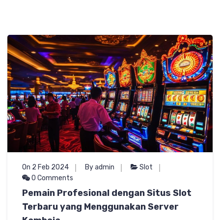
On 2 Feb 2024
By admin
Slot
0 Comments
Pemain Profesional dengan Situs Slot
Terbaru yang Menggunakan Server