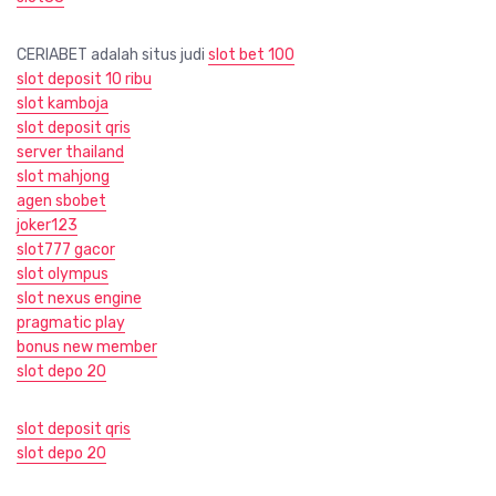
CERIABET adalah situs judi
slot bet 100
slot deposit 10 ribu
slot kamboja
slot deposit qris
server thailand
slot mahjong
agen sbobet
joker123
slot777 gacor
slot olympus
slot nexus engine
pragmatic play
bonus new member
slot depo 20
slot deposit qris
slot depo 20