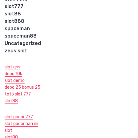
slot777
slot88
slot888
spaceman
spaceman88
Uncategorized
zeus slot
slot qris
depo 10k
slot demo
depo 25 bonus 25
toto slot 777
slot88
slot gacor 777
slot gacor hari ini
slot
slot88