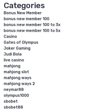
Categories
Bonus New Member
bonus new member 100
bonus new member 100 to 3x
bonus new member 100 to 5x
Casino
Gates of Olympus
Joker Gaming
Judi Bola
live casino
mahjong
mahjong slot
mahjong ways
mahjong ways 2
neymar88
olympus1000
sbobet
sbobet88