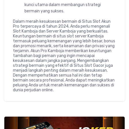
kunci utama dalam membangun strategi
bermain yang sukses.
Dalam meraih kesuksesan bermain di Situs Slot Akun
Pro terpercaya di tahun 2024, Anda perlu mengenali
Slot Kamboja dan Server Kamboja yang berkualitas.
Keuntungan bermain di situs slot server Kamboja
termasuk peluang kemenangan yang lebih besar, bonus
dan promosi menarik, serta keamanan dan privasi yang
terjamin. Akun Pro Kamboja memberikan keuntungan
tambahan bagi pemain yang ingin mencapai
kesuksesan dalam jangka panjang. Mengembangkan
strategi bermain yang efektif di Situs Slot Gacor juga
menjadi langkah penting dalam meraih kesuksesan.
Dengan memperhatikan semua hal ini dan tetap
bermain secara profesional, Anda dapat meningkatkan
peluang Anda untuk meraih kemenangan dan sukses di
dunia perjudian online.