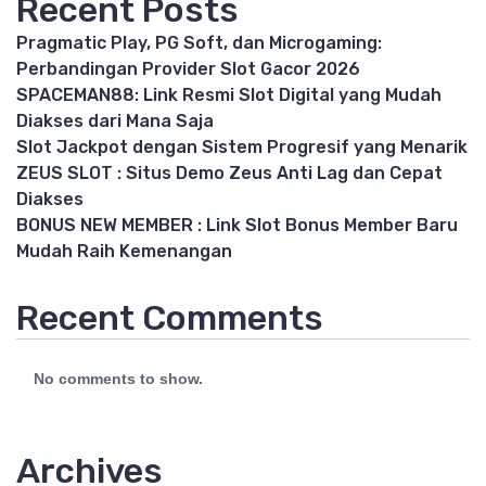
Recent Posts
Pragmatic Play, PG Soft, dan Microgaming:
Perbandingan Provider Slot Gacor 2026
SPACEMAN88: Link Resmi Slot Digital yang Mudah
Diakses dari Mana Saja
Slot Jackpot dengan Sistem Progresif yang Menarik
ZEUS SLOT : Situs Demo Zeus Anti Lag dan Cepat
Diakses
BONUS NEW MEMBER : Link Slot Bonus Member Baru
Mudah Raih Kemenangan
Recent Comments
No comments to show.
Archives