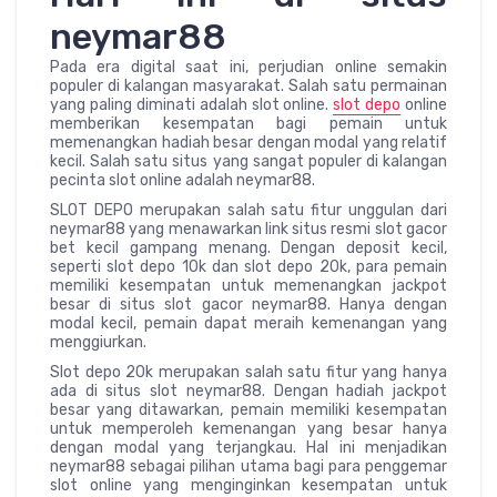
neymar88
Pada era digital saat ini, perjudian online semakin
populer di kalangan masyarakat. Salah satu permainan
yang paling diminati adalah slot online.
slot depo
online
memberikan kesempatan bagi pemain untuk
memenangkan hadiah besar dengan modal yang relatif
kecil. Salah satu situs yang sangat populer di kalangan
pecinta slot online adalah neymar88.
SLOT DEPO merupakan salah satu fitur unggulan dari
neymar88 yang menawarkan link situs resmi slot gacor
bet kecil gampang menang. Dengan deposit kecil,
seperti slot depo 10k dan slot depo 20k, para pemain
memiliki kesempatan untuk memenangkan jackpot
besar di situs slot gacor neymar88. Hanya dengan
modal kecil, pemain dapat meraih kemenangan yang
menggiurkan.
Slot depo 20k merupakan salah satu fitur yang hanya
ada di situs slot neymar88. Dengan hadiah jackpot
besar yang ditawarkan, pemain memiliki kesempatan
untuk memperoleh kemenangan yang besar hanya
dengan modal yang terjangkau. Hal ini menjadikan
neymar88 sebagai pilihan utama bagi para penggemar
slot online yang menginginkan kesempatan untuk