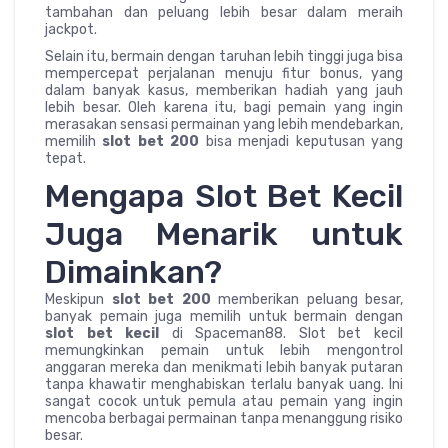
tambahan dan peluang lebih besar dalam meraih
jackpot.
Selain itu, bermain dengan taruhan lebih tinggi juga bisa
mempercepat perjalanan menuju fitur bonus, yang
dalam banyak kasus, memberikan hadiah yang jauh
lebih besar. Oleh karena itu, bagi pemain yang ingin
merasakan sensasi permainan yang lebih mendebarkan,
memilih
slot bet 200
bisa menjadi keputusan yang
tepat.
Mengapa Slot Bet Kecil
Juga Menarik untuk
Dimainkan?
Meskipun
slot bet 200
memberikan peluang besar,
banyak pemain juga memilih untuk bermain dengan
slot bet kecil
di Spaceman88. Slot bet kecil
memungkinkan pemain untuk lebih mengontrol
anggaran mereka dan menikmati lebih banyak putaran
tanpa khawatir menghabiskan terlalu banyak uang. Ini
sangat cocok untuk pemula atau pemain yang ingin
mencoba berbagai permainan tanpa menanggung risiko
besar.