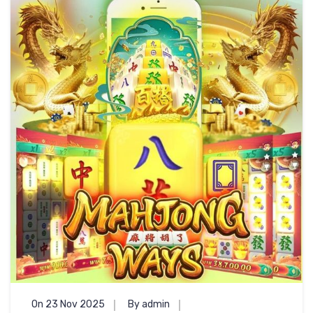
On 23 Nov 2025
By admin