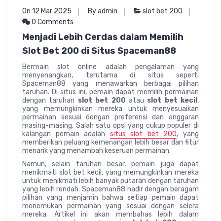
On 12 Mar 2025
By admin
slot bet 200
0 Comments
Menjadi Lebih Cerdas dalam Memilih
Slot Bet 200 di Situs Spaceman88
Bermain slot online adalah pengalaman yang
menyenangkan, terutama di situs seperti
Spaceman88 yang menawarkan berbagai pilihan
taruhan. Di situs ini, pemain dapat memilih permainan
dengan taruhan
slot bet 200
atau
slot bet kecil
,
yang memungkinkan mereka untuk menyesuaikan
permainan sesuai dengan preferensi dan anggaran
masing-masing. Salah satu opsi yang cukup populer di
kalangan pemain adalah
situs slot bet 200
, yang
memberikan peluang kemenangan lebih besar dan fitur
menarik yang menambah keseruan permainan.
Namun, selain taruhan besar, pemain juga dapat
menikmati slot bet kecil, yang memungkinkan mereka
untuk menikmati lebih banyak putaran dengan taruhan
yang lebih rendah. Spaceman88 hadir dengan beragam
pilihan yang menjamin bahwa setiap pemain dapat
menemukan permainan yang sesuai dengan selera
mereka. Artikel ini akan membahas lebih dalam