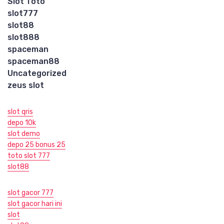
Slot Toto
slot777
slot88
slot888
spaceman
spaceman88
Uncategorized
zeus slot
slot qris
depo 10k
slot demo
depo 25 bonus 25
toto slot 777
slot88
slot gacor 777
slot gacor hari ini
slot