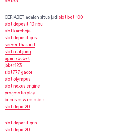
slot88
CERIABET adalah situs judi
slot bet 100
slot deposit 10 ribu
slot kamboja
slot deposit qris
server thailand
slot mahjong
agen sbobet
joker123
slot777 gacor
slot olympus
slot nexus engine
pragmatic play
bonus new member
slot depo 20
slot deposit qris
slot depo 20