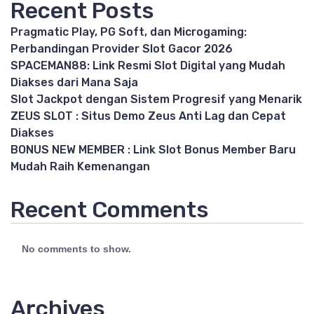
Recent Posts
Pragmatic Play, PG Soft, dan Microgaming:
Perbandingan Provider Slot Gacor 2026
SPACEMAN88: Link Resmi Slot Digital yang Mudah
Diakses dari Mana Saja
Slot Jackpot dengan Sistem Progresif yang Menarik
ZEUS SLOT : Situs Demo Zeus Anti Lag dan Cepat
Diakses
BONUS NEW MEMBER : Link Slot Bonus Member Baru
Mudah Raih Kemenangan
Recent Comments
No comments to show.
Archives