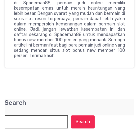
di Spaceman88, pemain judi online memiliki
kesempatan emas untuk meraih keuntungan yang
lebih besar. Dengan syarat yang mudah dan bermain di
situs slot resmi terpercaya, pemain dapat lebih yakin
dalam memperoleh kemenangan dalam bermain slot
online. Jadi, jangan lewatkan kesempatan ini dan
daftar sekarang di Spaceman88 untuk mendapatkan
bonus new member 100 persen yang menarik. Semoga
artikel ini bermanfaat bagi para pemain judi online yang
sedang mencari situs slot bonus new member 100
persen. Terima kasih.
Search
Search