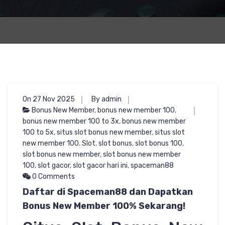
On 27 Nov 2025
By admin
Bonus New Member
,
bonus new member 100
,
bonus new member 100 to 3x
,
bonus new member
100 to 5x
,
situs slot bonus new member
,
situs slot
new member 100
,
Slot
,
slot bonus
,
slot bonus 100
,
slot bonus new member
,
slot bonus new member
100
,
slot gacor
,
slot gacor hari ini
,
spaceman88
0 Comments
Daftar di Spaceman88 dan Dapatkan
Bonus New Member 100% Sekarang!