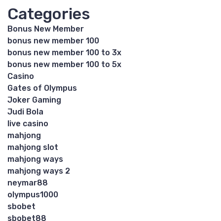
Categories
Bonus New Member
bonus new member 100
bonus new member 100 to 3x
bonus new member 100 to 5x
Casino
Gates of Olympus
Joker Gaming
Judi Bola
live casino
mahjong
mahjong slot
mahjong ways
mahjong ways 2
neymar88
olympus1000
sbobet
sbobet88