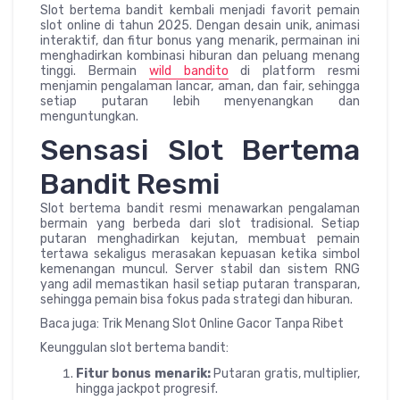
Slot bertema bandit kembali menjadi favorit pemain
slot online di tahun 2025. Dengan desain unik, animasi
interaktif, dan fitur bonus yang menarik, permainan ini
menghadirkan kombinasi hiburan dan peluang menang
tinggi. Bermain
wild bandito
di platform resmi
menjamin pengalaman lancar, aman, dan fair, sehingga
setiap putaran lebih menyenangkan dan
menguntungkan.
Sensasi Slot Bertema
Bandit Resmi
Slot bertema bandit resmi menawarkan pengalaman
bermain yang berbeda dari slot tradisional. Setiap
putaran menghadirkan kejutan, membuat pemain
tertawa sekaligus merasakan kepuasan ketika simbol
kemenangan muncul. Server stabil dan sistem RNG
yang adil memastikan hasil setiap putaran transparan,
sehingga pemain bisa fokus pada strategi dan hiburan.
Baca juga: Trik Menang Slot Online Gacor Tanpa Ribet
Keunggulan slot bertema bandit:
Fitur bonus menarik:
Putaran gratis, multiplier,
hingga jackpot progresif.