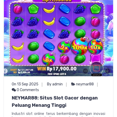
On 13 Sep 2025
By admin
neymar88
0 Comments
NEYMAR88: Situs Slot Gacor dengan
Peluang Menang Tinggi
Industri slot online terus berkembang dengan inovasi