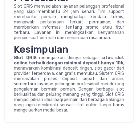
Slot QRIS menyediakan layanan pelanggan profesional
yang siap membantu 24 jam sehari. Tim support
membantu pemain menghadapi kendala teknis,
menjawab pertanyaan terkait permainan, dan
memberikan informasi tentang promo atau fitur
terbaru. Layanan ini meningkatkan kenyamanan
pemain saat bermain dan menambah rasa aman.
Kesimpulan
Slot QRIS
menegaskan dirinya sebagai
situs slot
online terbaik dengan minimal deposit hanya 10k
,
menawarkan kombinasi deposit ringan, slot gacor dari
provider terpercaya, dan grafis memukau. Sistem QRIS
memastikan proses deposit cepat dan aman,
sementara layanan pelanggan profesional mendukung
pengalaman bermain pemain. Dengan berbagai slot
berkualitas dan peluang menang yang tinggi, Slot QRIS
menjadi pilihan ideal bagi pemain dari berbagai kalangan
yang ingin menikmati sensasi slot online tanpa harus
mengeluarkan modal besar.