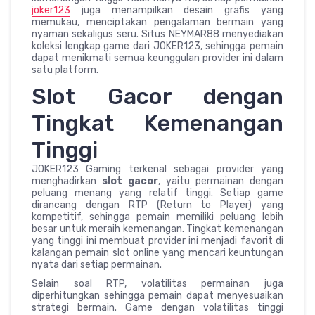
joker123
juga menampilkan desain grafis yang
memukau, menciptakan pengalaman bermain yang
nyaman sekaligus seru. Situs NEYMAR88 menyediakan
koleksi lengkap game dari JOKER123, sehingga pemain
dapat menikmati semua keunggulan provider ini dalam
satu platform.
Slot Gacor dengan
Tingkat Kemenangan
Tinggi
JOKER123 Gaming terkenal sebagai provider yang
menghadirkan
slot gacor
, yaitu permainan dengan
peluang menang yang relatif tinggi. Setiap game
dirancang dengan RTP (Return to Player) yang
kompetitif, sehingga pemain memiliki peluang lebih
besar untuk meraih kemenangan. Tingkat kemenangan
yang tinggi ini membuat provider ini menjadi favorit di
kalangan pemain slot online yang mencari keuntungan
nyata dari setiap permainan.
Selain soal RTP, volatilitas permainan juga
diperhitungkan sehingga pemain dapat menyesuaikan
strategi bermain. Game dengan volatilitas tinggi