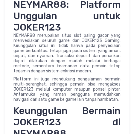
NEYMAR88: Platform
Unggulan untuk
JOKER123
NEYMAR88 merupakan situs slot paling gacor yang
menyediakan seluruh game dari JOKER123 Gaming.
Keunggulan situs ini tidak hanya pada penyediaan
game berkualitas, tetapi juga pada sistem yang aman,
cepat, dan nyaman. Transaksi deposit dan penarikan
dapat dilakukan dengan mudah melalui berbagai
metode, sementara keamanan data pemain tetap
terjamin dengan sistem enkripsi modern.
Platform ini juga mendukung pengalaman bermain
multi-perangkat, sehingga pemain bisa mengakses
JOKER123 melalui komputer maupun ponsel pintar.
Antarmuka yang ramah pengguna memudahkan
navigasi dari satu game ke game lain tanpa hambatan.
Keunggulan Bermain
JOKER123 di
NEYMAR88