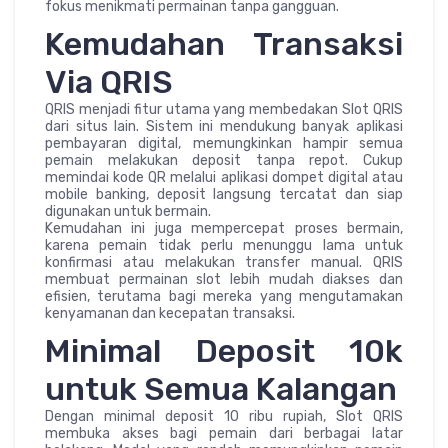
fokus menikmati permainan tanpa gangguan.
Kemudahan Transaksi
Via QRIS
QRIS menjadi fitur utama yang membedakan Slot QRIS
dari situs lain. Sistem ini mendukung banyak aplikasi
pembayaran digital, memungkinkan hampir semua
pemain melakukan deposit tanpa repot. Cukup
memindai kode QR melalui aplikasi dompet digital atau
mobile banking, deposit langsung tercatat dan siap
digunakan untuk bermain.
Kemudahan ini juga mempercepat proses bermain,
karena pemain tidak perlu menunggu lama untuk
konfirmasi atau melakukan transfer manual. QRIS
membuat permainan slot lebih mudah diakses dan
efisien, terutama bagi mereka yang mengutamakan
kenyamanan dan kecepatan transaksi.
Minimal Deposit 10k
untuk Semua Kalangan
Dengan minimal deposit 10 ribu rupiah, Slot QRIS
membuka akses bagi pemain dari berbagai latar