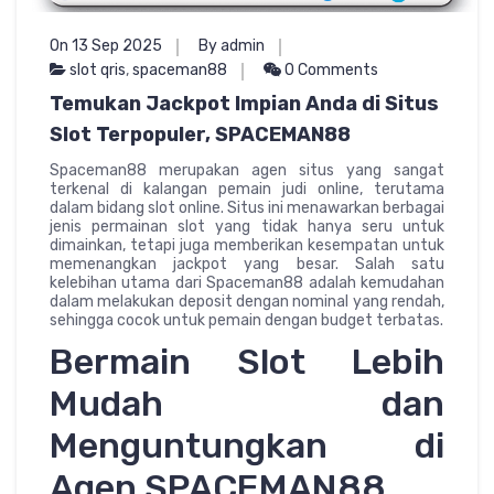
On 13 Sep 2025
By admin
slot qris
,
spaceman88
0 Comments
Temukan Jackpot Impian Anda di Situs
Slot Terpopuler, SPACEMAN88
Spaceman88 merupakan agen situs yang sangat
terkenal di kalangan pemain judi online, terutama
dalam bidang slot online. Situs ini menawarkan berbagai
jenis permainan slot yang tidak hanya seru untuk
dimainkan, tetapi juga memberikan kesempatan untuk
memenangkan jackpot yang besar. Salah satu
kelebihan utama dari Spaceman88 adalah kemudahan
dalam melakukan deposit dengan nominal yang rendah,
sehingga cocok untuk pemain dengan budget terbatas.
Bermain Slot Lebih
Mudah dan
Menguntungkan di
Agen SPACEMAN88