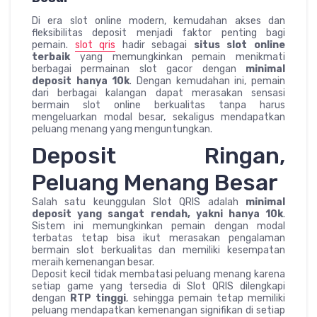
Di era slot online modern, kemudahan akses dan
fleksibilitas deposit menjadi faktor penting bagi
pemain.
slot qris
hadir sebagai
situs slot online
terbaik
yang memungkinkan pemain menikmati
berbagai permainan slot gacor dengan
minimal
deposit hanya 10k
. Dengan kemudahan ini, pemain
dari berbagai kalangan dapat merasakan sensasi
bermain slot online berkualitas tanpa harus
mengeluarkan modal besar, sekaligus mendapatkan
peluang menang yang menguntungkan.
Deposit Ringan,
Peluang Menang Besar
Salah satu keunggulan Slot QRIS adalah
minimal
deposit yang sangat rendah, yakni hanya 10k
.
Sistem ini memungkinkan pemain dengan modal
terbatas tetap bisa ikut merasakan pengalaman
bermain slot berkualitas dan memiliki kesempatan
meraih kemenangan besar.
Deposit kecil tidak membatasi peluang menang karena
setiap game yang tersedia di Slot QRIS dilengkapi
dengan
RTP tinggi
, sehingga pemain tetap memiliki
peluang mendapatkan kemenangan signifikan di setiap