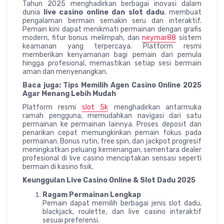
Tahun 2025 menghadirkan berbagai inovasi dalam
dunia
live casino online dan slot dadu
, membuat
pengalaman bermain semakin seru dan interaktif.
Pemain kini dapat menikmati permainan dengan grafis
modern, fitur bonus melimpah, dan
neymar88
sistem
keamanan yang terpercaya. Platform resmi
memberikan kenyamanan bagi pemain dari pemula
hingga profesional, memastikan setiap sesi bermain
aman dan menyenangkan.
Baca juga: Tips Memilih Agen Casino Online 2025
Agar Menang Lebih Mudah
Platform resmi
slot 5k
menghadirkan antarmuka
ramah pengguna, memudahkan navigasi dari satu
permainan ke permainan lainnya. Proses deposit dan
penarikan cepat memungkinkan pemain fokus pada
permainan. Bonus rutin, free spin, dan jackpot progresif
meningkatkan peluang kemenangan, sementara dealer
profesional di live casino menciptakan sensasi seperti
bermain di kasino fisik.
Keunggulan Live Casino Online & Slot Dadu 2025
Ragam Permainan Lengkap
Pemain dapat memilih berbagai jenis slot dadu,
blackjack, roulette, dan live casino interaktif
sesuai preferensi.