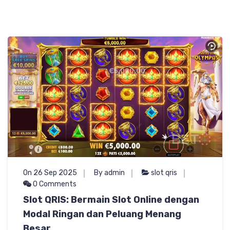
On 26 Sep 2025
By admin
slot qris
0 Comments
Slot QRIS: Bermain Slot Online dengan
Modal Ringan dan Peluang Menang
Besar