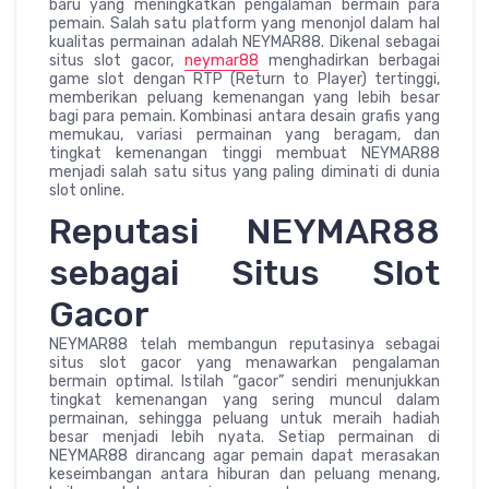
baru yang meningkatkan pengalaman bermain para
pemain. Salah satu platform yang menonjol dalam hal
kualitas permainan adalah NEYMAR88. Dikenal sebagai
situs slot gacor,
neymar88
menghadirkan berbagai
game slot dengan RTP (Return to Player) tertinggi,
memberikan peluang kemenangan yang lebih besar
bagi para pemain. Kombinasi antara desain grafis yang
memukau, variasi permainan yang beragam, dan
tingkat kemenangan tinggi membuat NEYMAR88
menjadi salah satu situs yang paling diminati di dunia
slot online.
Reputasi NEYMAR88
sebagai Situs Slot
Gacor
NEYMAR88 telah membangun reputasinya sebagai
situs slot gacor yang menawarkan pengalaman
bermain optimal. Istilah “gacor” sendiri menunjukkan
tingkat kemenangan yang sering muncul dalam
permainan, sehingga peluang untuk meraih hadiah
besar menjadi lebih nyata. Setiap permainan di
NEYMAR88 dirancang agar pemain dapat merasakan
keseimbangan antara hiburan dan peluang menang,