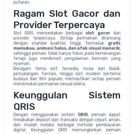
putaran.
Ragam Slot Gacor dan
Provider Terpercaya
Slot QRIS menyediakan berbagai
slot gacor
dari
provider terpercaya. Setiap permainan dirancang
dengan standar kualitas tinggi, termasuk
grafis
memukau, animasi halus, dan efek visual menarik
,
sehingga pemain tidak hanya fokus pada kemenangan
tetapi juga menikmati pengalaman bermain yang
nyaman.
Beragam tema slot tersedia, mulai dari klasik,
petualangan, fantasi, hingga slot modern bertema
budaya dan film populer, memastikan setiap pemain
menemukan permainan sesuai selera.
Keunggulan Sistem
QRIS
Dengan menggunakan sistem
QRIS
, pemain dapat
melakukan deposit dan transaksi dengan cepat, aman,
dan mudah melalui berbagai metode pembayaran
digital. Keunggulan QRIS memungkinkan pemain