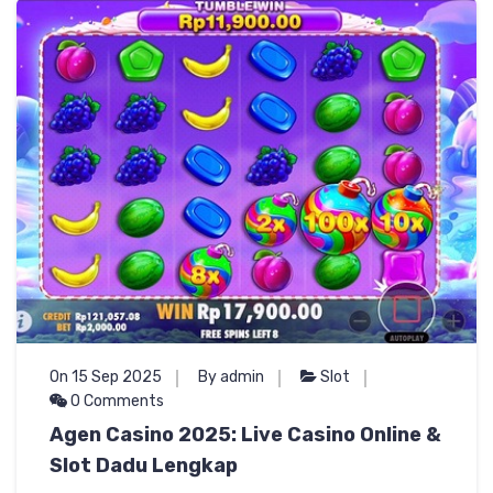
On 15 Sep 2025
By admin
Slot
0 Comments
Agen Casino 2025: Live Casino Online &
Slot Dadu Lengkap