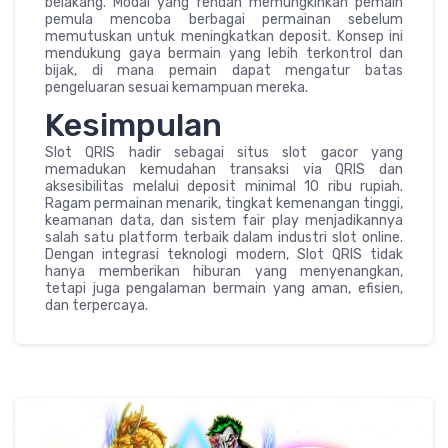
belakang. Modal yang rendah memungkinkan pemain
pemula mencoba berbagai permainan sebelum
memutuskan untuk meningkatkan deposit. Konsep ini
mendukung gaya bermain yang lebih terkontrol dan
bijak, di mana pemain dapat mengatur batas
pengeluaran sesuai kemampuan mereka.
Kesimpulan
Slot QRIS hadir sebagai situs slot gacor yang
memadukan kemudahan transaksi via QRIS dan
aksesibilitas melalui deposit minimal 10 ribu rupiah.
Ragam permainan menarik, tingkat kemenangan tinggi,
keamanan data, dan sistem fair play menjadikannya
salah satu platform terbaik dalam industri slot online.
Dengan integrasi teknologi modern, Slot QRIS tidak
hanya memberikan hiburan yang menyenangkan,
tetapi juga pengalaman bermain yang aman, efisien,
dan terpercaya.