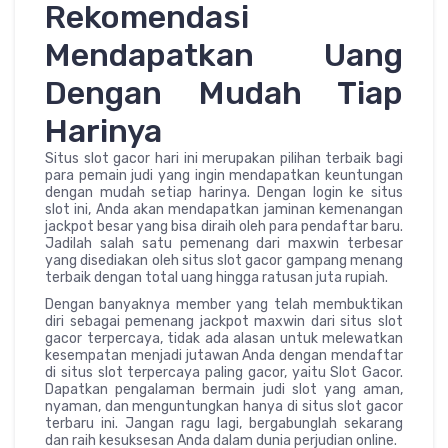
Rekomendasi
Mendapatkan Uang
Dengan Mudah Tiap
Harinya
Situs slot gacor hari ini merupakan pilihan terbaik bagi
para pemain judi yang ingin mendapatkan keuntungan
dengan mudah setiap harinya. Dengan login ke situs
slot ini, Anda akan mendapatkan jaminan kemenangan
jackpot besar yang bisa diraih oleh para pendaftar baru.
Jadilah salah satu pemenang dari maxwin terbesar
yang disediakan oleh situs slot gacor gampang menang
terbaik dengan total uang hingga ratusan juta rupiah.
Dengan banyaknya member yang telah membuktikan
diri sebagai pemenang jackpot maxwin dari situs slot
gacor terpercaya, tidak ada alasan untuk melewatkan
kesempatan menjadi jutawan Anda dengan mendaftar
di situs slot terpercaya paling gacor, yaitu Slot Gacor.
Dapatkan pengalaman bermain judi slot yang aman,
nyaman, dan menguntungkan hanya di situs slot gacor
terbaru ini. Jangan ragu lagi, bergabunglah sekarang
dan raih kesuksesan Anda dalam dunia perjudian online.