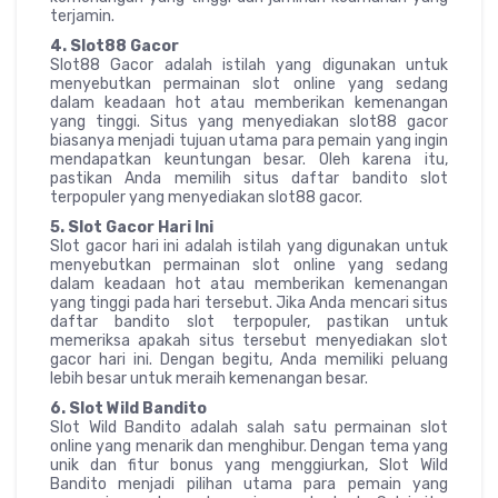
terjamin.
4. Slot88 Gacor
Slot88 Gacor adalah istilah yang digunakan untuk
menyebutkan permainan slot online yang sedang
dalam keadaan hot atau memberikan kemenangan
yang tinggi. Situs yang menyediakan slot88 gacor
biasanya menjadi tujuan utama para pemain yang ingin
mendapatkan keuntungan besar. Oleh karena itu,
pastikan Anda memilih situs daftar bandito slot
terpopuler yang menyediakan slot88 gacor.
5. Slot Gacor Hari Ini
Slot gacor hari ini adalah istilah yang digunakan untuk
menyebutkan permainan slot online yang sedang
dalam keadaan hot atau memberikan kemenangan
yang tinggi pada hari tersebut. Jika Anda mencari situs
daftar bandito slot terpopuler, pastikan untuk
memeriksa apakah situs tersebut menyediakan slot
gacor hari ini. Dengan begitu, Anda memiliki peluang
lebih besar untuk meraih kemenangan besar.
6. Slot Wild Bandito
Slot Wild Bandito adalah salah satu permainan slot
online yang menarik dan menghibur. Dengan tema yang
unik dan fitur bonus yang menggiurkan, Slot Wild
Bandito menjadi pilihan utama para pemain yang