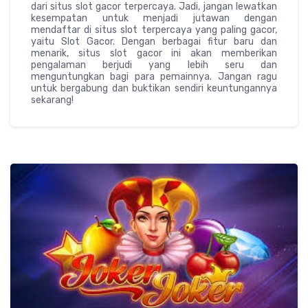
dari situs slot gacor terpercaya. Jadi, jangan lewatkan
kesempatan untuk menjadi jutawan dengan
mendaftar di situs slot terpercaya yang paling gacor,
yaitu Slot Gacor. Dengan berbagai fitur baru dan
menarik, situs slot gacor ini akan memberikan
pengalaman berjudi yang lebih seru dan
menguntungkan bagi para pemainnya. Jangan ragu
untuk bergabung dan buktikan sendiri keuntungannya
sekarang!