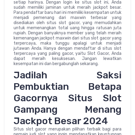
setiap harinya. Dengan login ke situs slot ini, Anda
sudah memiliki jaminan untuk meraih jackpot besar.
Para pendaftar baru hari ini memiliki kesempatan untuk
menjadi pemenang dari maxwin terbesar yang
disediakan oleh situs slot gacor, yang memudahkan
untuk memenangkan total uang hingga ratusan juta
rupiah. Dengan banyaknya member yang telah meraih
kemenangan jackpot maxwin dari situs slot gacor yang
terpercaya, maka tunggu apalagi untuk menjadi
jutawan Anda. Hanya dengan mendaftar di situs slot
terpercaya yang paling gacor, yaitu Slot Gacor, Anda
dapat meraih kesuksesan. Jangan lewatkan
kesempatan ini dan bergabunglah sekarang.
Jadilah Saksi
Pembuktian Betapa
Gacornya Situs Slot
Gampang Menang
Jackpot Besar 2024
Situs slot gacor merupakan pilihan terbaik bagi para
pemain judi slot yang ingin mendapatkan keuntungan