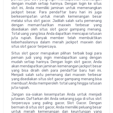
dengan mudah setiap harinya. Dengan login ke situs
slot ini, Anda memiliki jaminan untuk memenangkan
jackpot besar. Para pendaftar baru hari ini juga
berkesempatan untuk meraih kemenangan besar
melalui situs slot gacor. Jadilah salah satu pemenang
dengan memanfaatkan maxwin terbesar yang
disediakan oleh situs slot gacor gampang menang.
Total uang yang bisa Anda dapatkan mencapai ratusan
juta rupiah. Banyak member telah membuktikan
keberhasilannya dalam meraih jackpot maxwin dari
situs slot gacor terpercaya.
Situs slot gacor merupakan pilihan terbaik bagi para
pemain judi yang ingin mendapatkan uang dengan
mudah setiap harinya. Dengan login slot gacor, Anda
akan mendapatkan jaminan kemenangan jackpot besar
yang bisa diraih oleh para pendaftar baru hari ini.
Menjadi salah satu pemenang dari maxwin terbesar
yang disediakan situs slot gacor gampang menang bisa
membuat Anda memperoleh total uang hingga ratusan
juta rupiah.
Jangan sia-siakan kesempatan Anda untuk menjadi
jutawan. Daftarkan diri Anda sekarang juga di situs slot
terpercaya yang paling gacor, Slot Gacor. Dengan
bermain di situs slot gacor, Anda memiliki peluang besar
untuk meraih kemenangan dan keuntungan yang