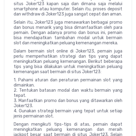
situs Joker123 kapan saja dan dimana saja melalui
smartphone atau komputer. Selain itu, proses deposit
dan withdraw di Joker123 juga sangat cepat dan aman.
Selain itu, Joker123 juga menawarkan berbagai promo
dan bonus menarik yang bisa dimanfaatkan oleh para
pemain. Dengan adanya promo dan bonus ini, pemain
bisa mendapatkan tambahan modal untuk bermain
slot dan meningkatkan peluang kemenangan mereka.
Dalam bermain slot online di Joker123, pemain juga
perlu memperhatikan strategi dan tips yang dapat
meningkatkan peluang kemenangan. Berikut beberapa
tips yang bisa dilakukan untuk meningkatkan peluang
kemenangan saat bermain di situs Joker123:
1. Pahami aturan dan peraturan permainan slot yang
dimainkan.
2. Tentukan batasan modal dan waktu bermain yang
tepat.
3. Manfaatkan promo dan bonus yang ditawarkan oleh
Joker123.
4. Gunakan strategi bermain yang tepat untuk setiap
jenis permainan slot.
Dengan mengikuti tips-tips di atas, pemain dapat
meningkatkan peluang kemenangan dan meraih
jackpot besar saat bermain di situs Joker123. Selain