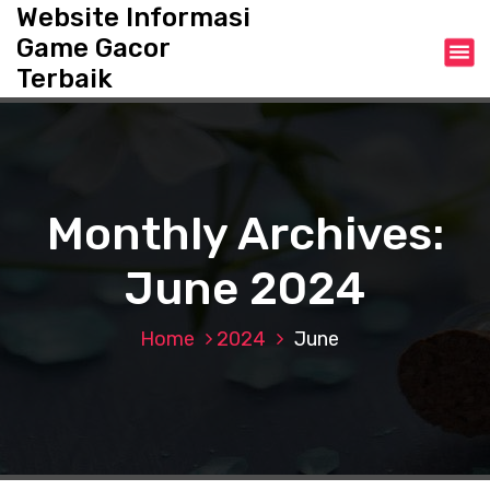
S
Website Informasi
k
Game Gacor
i
Terbaik
p
t
o
c
o
n
Monthly Archives:
t
e
June 2024
n
t
Home
2024
June