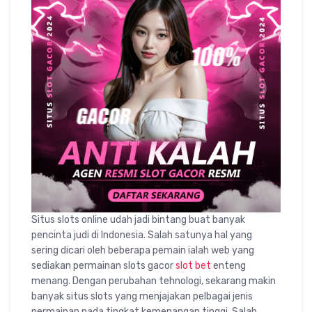
Situs slots online udah jadi bintang buat banyak
pencinta judi di Indonesia. Salah satunya hal yang
sering dicari oleh beberapa pemain ialah web yang
sediakan permainan slots gacor
slot bet
enteng
menang. Dengan perubahan tehnologi, sekarang makin
banyak situs slots yang menjajakan pelbagai jenis
permainan pada tingkat kemenangan tinggi. Salah