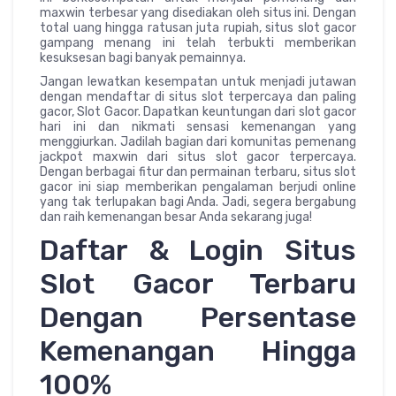
maxwin terbesar yang disediakan oleh situs ini. Dengan
total uang hingga ratusan juta rupiah, situs slot gacor
gampang menang ini telah terbukti memberikan
kesuksesan bagi banyak pemainnya.
Jangan lewatkan kesempatan untuk menjadi jutawan
dengan mendaftar di situs slot terpercaya dan paling
gacor, Slot Gacor. Dapatkan keuntungan dari slot gacor
hari ini dan nikmati sensasi kemenangan yang
menggiurkan. Jadilah bagian dari komunitas pemenang
jackpot maxwin dari situs slot gacor terpercaya.
Dengan berbagai fitur dan permainan terbaru, situs slot
gacor ini siap memberikan pengalaman berjudi online
yang tak terlupakan bagi Anda. Jadi, segera bergabung
dan raih kemenangan besar Anda sekarang juga!
Daftar & Login Situs
Slot Gacor Terbaru
Dengan Persentase
Kemenangan Hingga
100%