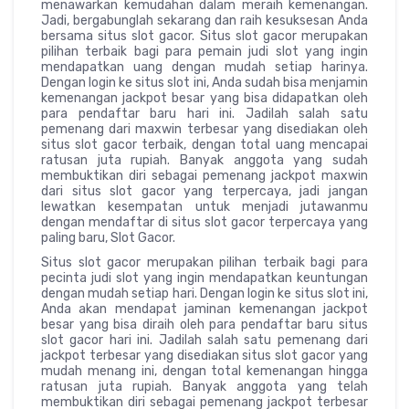
menawarkan kemudahan dalam meraih kemenangan.
Jadi, bergabunglah sekarang dan raih kesuksesan Anda
bersama situs slot gacor. Situs slot gacor merupakan
pilihan terbaik bagi para pemain judi slot yang ingin
mendapatkan uang dengan mudah setiap harinya.
Dengan login ke situs slot ini, Anda sudah bisa menjamin
kemenangan jackpot besar yang bisa didapatkan oleh
para pendaftar baru hari ini. Jadilah salah satu
pemenang dari maxwin terbesar yang disediakan oleh
situs slot gacor terbaik, dengan total uang mencapai
ratusan juta rupiah. Banyak anggota yang sudah
membuktikan diri sebagai pemenang jackpot maxwin
dari situs slot gacor yang terpercaya, jadi jangan
lewatkan kesempatan untuk menjadi jutawanmu
dengan mendaftar di situs slot gacor terpercaya yang
paling baru, Slot Gacor.
Situs slot gacor merupakan pilihan terbaik bagi para
pecinta judi slot yang ingin mendapatkan keuntungan
dengan mudah setiap hari. Dengan login ke situs slot ini,
Anda akan mendapat jaminan kemenangan jackpot
besar yang bisa diraih oleh para pendaftar baru situs
slot gacor hari ini. Jadilah salah satu pemenang dari
jackpot terbesar yang disediakan situs slot gacor yang
mudah menang ini, dengan total kemenangan hingga
ratusan juta rupiah. Banyak anggota yang telah
membuktikan diri sebagai pemenang jackpot terbesar