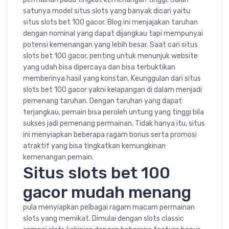
satunya model situs slots yang banyak dicari yaitu
situs slots bet 100 gacor. Blog ini menjajakan taruhan
dengan nominal yang dapat dijangkau tapi mempunyai
potensi kemenangan yang lebih besar. Saat cari situs
slots bet 100 gacor, penting untuk menunjuk website
yang udah bisa dipercaya dan bisa terbuktikan
memberinya hasil yang konstan. Keunggulan dari situs
slots bet 100 gacor yakni kelapangan di dalam menjadi
pemenang taruhan. Dengan taruhan yang dapat
terjangkau, pemain bisa peroleh untung yang tinggi bila
sukses jadi pemenang permainan. Tidak hanya itu, situs
ini menyiapkan beberapa ragam bonus serta promosi
atraktif yang bisa tingkatkan kemungkinan
kemenangan pemain.
Situs slots bet 100
gacor mudah menang
pula menyiapkan pelbagai ragam macam permainan
slots yang memikat. Dimulai dengan slots classic