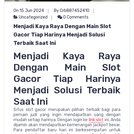
On 15 Jun 2024
By Crb887452410
Uncategorized
0 Comments
Menjadi Kaya Raya Dengan Main Slot
Gacor Tiap Harinya Menjadi Solusi
Terbaik Saat Ini
Menjadi Kaya Raya
Dengan Main Slot
Gacor Tiap Harinya
Menjadi Solusi Terbaik
Saat Ini
Situs slot gacor merupakan pilihan terbaik bagi para
pemain judi yang ingin mendapatkan uang dengan
mudah setiap harinya. Dengan login ke
link slot
ini, Anda
dijamin akan mendapatkan kemenangan jackpot besar.
Para pendaftar baru hari ini berkesempatan untuk