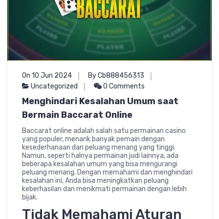
On 10 Jun 2024
By Cb888456313
Uncategorized
0 Comments
Menghindari Kesalahan Umum saat
Bermain Baccarat Online
Baccarat online adalah salah satu permainan casino
yang populer, menarik banyak pemain dengan
kesederhanaan dan peluang menang yang tinggi.
Namun, seperti halnya permainan judi lainnya, ada
beberapa kesalahan umum yang bisa mengurangi
peluang menang. Dengan memahami dan menghindari
kesalahan ini, Anda bisa meningkatkan peluang
keberhasilan dan menikmati permainan dengan lebih
bijak.
Tidak Memahami Aturan