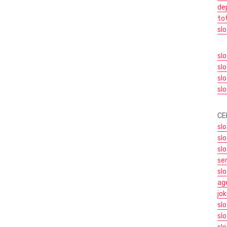
de
to
sl
sl
slo
slo
sl
CE
slo
sl
slo
se
sl
ag
jo
sl
sl