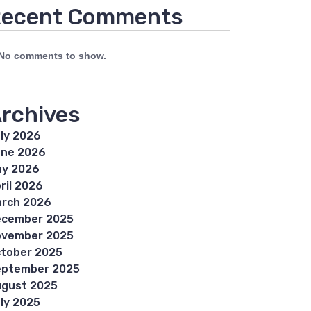
ecent Comments
No comments to show.
rchives
ly 2026
ne 2026
y 2026
ril 2026
rch 2026
ecember 2025
ovember 2025
tober 2025
eptember 2025
gust 2025
ly 2025