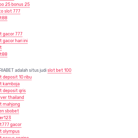
po 25 bonus 25
to slot 777
ot88
ot gacor 777
t gacor hari ini
t
ot88
RIABET adalah situs judi
slot bet 100
t deposit 10 ribu
ot kamboja
t deposit qris
rver thailand
ot mahjong
en sbobet
ker123
ot777 gacor
ot olympus