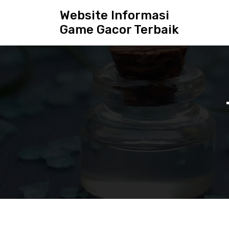
S
Website Informasi
k
Game Gacor Terbaik
i
p
t
o
c
o
n
t
e
n
t