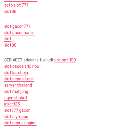
toto slot 777
slot88
slot gacor 777
slot gacor hari ini
slot
slot88
CERIABET adalah situs judi
slot bet 100
slot deposit 10 ribu
slot kamboja
slot deposit qris
server thailand
slot mahjong
agen sbobet
joker123
slot777 gacor
slot olympus
slot nexus engine