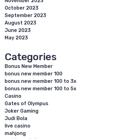
November 2023
October 2023
September 2023
August 2023
June 2023
May 2023
Categories
Bonus New Member
bonus new member 100
bonus new member 100 to 3x
bonus new member 100 to 5x
Casino
Gates of Olympus
Joker Gaming
Judi Bola
live casino
mahjong