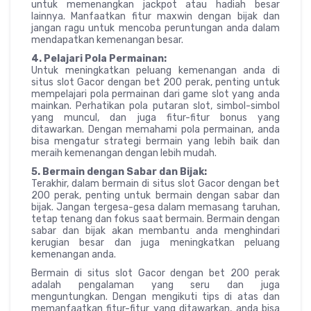
untuk memenangkan jackpot atau hadiah besar
lainnya. Manfaatkan fitur maxwin dengan bijak dan
jangan ragu untuk mencoba peruntungan anda dalam
mendapatkan kemenangan besar.
4. Pelajari Pola Permainan:
Untuk meningkatkan peluang kemenangan anda di
situs slot Gacor dengan bet 200 perak, penting untuk
mempelajari pola permainan dari game slot yang anda
mainkan. Perhatikan pola putaran slot, simbol-simbol
yang muncul, dan juga fitur-fitur bonus yang
ditawarkan. Dengan memahami pola permainan, anda
bisa mengatur strategi bermain yang lebih baik dan
meraih kemenangan dengan lebih mudah.
5. Bermain dengan Sabar dan Bijak:
Terakhir, dalam bermain di situs slot Gacor dengan bet
200 perak, penting untuk bermain dengan sabar dan
bijak. Jangan tergesa-gesa dalam memasang taruhan,
tetap tenang dan fokus saat bermain. Bermain dengan
sabar dan bijak akan membantu anda menghindari
kerugian besar dan juga meningkatkan peluang
kemenangan anda.
Bermain di situs slot Gacor dengan bet 200 perak
adalah pengalaman yang seru dan juga
menguntungkan. Dengan mengikuti tips di atas dan
memanfaatkan fitur-fitur yang ditawarkan, anda bisa