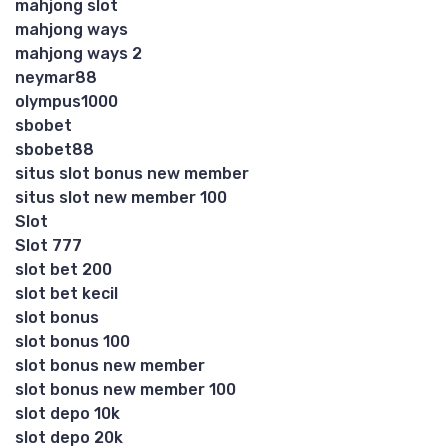
mahjong slot
mahjong ways
mahjong ways 2
neymar88
olympus1000
sbobet
sbobet88
situs slot bonus new member
situs slot new member 100
Slot
Slot 777
slot bet 200
slot bet kecil
slot bonus
slot bonus 100
slot bonus new member
slot bonus new member 100
slot depo 10k
slot depo 20k