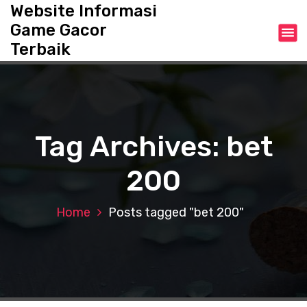
S
Website Informasi
k
Game Gacor
i
Terbaik
p
t
o
c
o
n
Tag Archives: bet
t
e
200
n
t
Home
Posts tagged "bet 200"