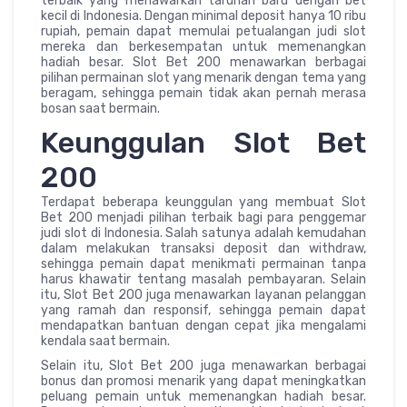
terbaik yang menawarkan taruhan baru dengan bet
kecil di Indonesia. Dengan minimal deposit hanya 10 ribu
rupiah, pemain dapat memulai petualangan judi slot
mereka dan berkesempatan untuk memenangkan
hadiah besar. Slot Bet 200 menawarkan berbagai
pilihan permainan slot yang menarik dengan tema yang
beragam, sehingga pemain tidak akan pernah merasa
bosan saat bermain.
Keunggulan Slot Bet
200
Terdapat beberapa keunggulan yang membuat Slot
Bet 200 menjadi pilihan terbaik bagi para penggemar
judi slot di Indonesia. Salah satunya adalah kemudahan
dalam melakukan transaksi deposit dan withdraw,
sehingga pemain dapat menikmati permainan tanpa
harus khawatir tentang masalah pembayaran. Selain
itu, Slot Bet 200 juga menawarkan layanan pelanggan
yang ramah dan responsif, sehingga pemain dapat
mendapatkan bantuan dengan cepat jika mengalami
kendala saat bermain.
Selain itu, Slot Bet 200 juga menawarkan berbagai
bonus dan promosi menarik yang dapat meningkatkan
peluang pemain untuk memenangkan hadiah besar.