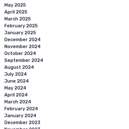
May 2025
April 2025
March 2025
February 2025
January 2025
December 2024
November 2024
October 2024
September 2024
August 2024
July 2024
June 2024
May 2024
April 2024
March 2024
February 2024
January 2024
December 2023