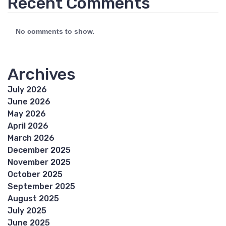
Recent Comments
No comments to show.
Archives
July 2026
June 2026
May 2026
April 2026
March 2026
December 2025
November 2025
October 2025
September 2025
August 2025
July 2025
June 2025