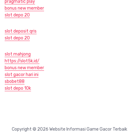
pragmatic play
bonus new member
slot depo 20
slot deposit qris
slot depo 20
slot mahjong
https://slot5k.id/
bonus new member
slot gacor hari ini
sbobet88
slot depo 10k
Copyright © 2026 Website Informasi Game Gacor Terbaik