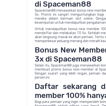
di Spaceman88
Spaceman88 menawarkan bonus new member 1
5x. Promo ini sangat menguntungkan bagi
mereka dalam bermain slot online. Deng
kesempatan untuk mendapatkan pengalaman b
Untuk mendapatkan bonus new member 100
mendaftar dan melakukan TO 5x. Setelah me
akan langsung masuk ke akun pemain. Tentu 
memperbesar peluang menang dan meraih keun
Bonus New Member
3x di Spaceman88
Selain itu, Spaceman88 juga menawarkan bon
membuat promo bonus new member di Spacem
Dengan syarat yang lebih ringan, pemain
persen ini.
Daftar sekarang 
member 100% hany
Bagi para pemain yang ingin memperoleh bo
Spaceman88 adalah pilihan yang tepat. Den