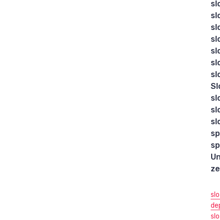
sl
sl
sl
sl
sl
sl
sl
Sl
sl
sl
sl
s
s
Un
ze
slo
de
sl