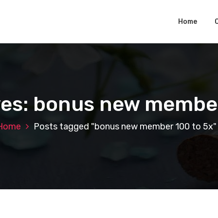
Home
ves: bonus new member
Home
Posts tagged "bonus new member 100 to 5x"