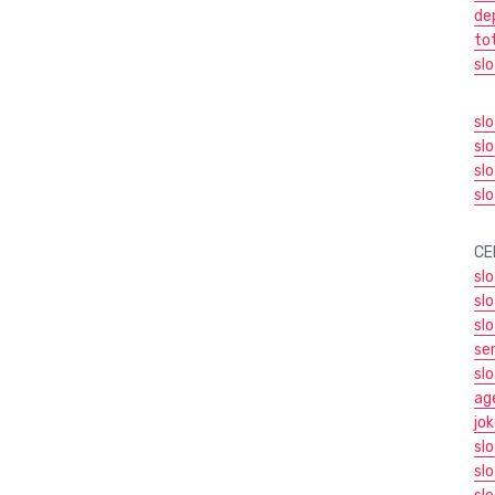
de
to
sl
sl
slo
slo
sl
CE
slo
sl
slo
se
sl
ag
jo
sl
sl