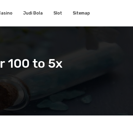
Casino
Judi Bola
Slot
Sitemap
 100 to 5x