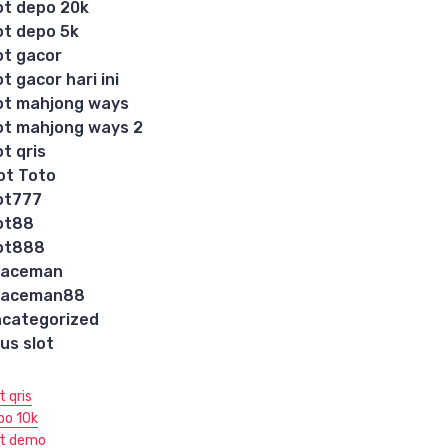
ot depo 20k
ot depo 5k
ot gacor
ot gacor hari ini
ot mahjong ways
ot mahjong ways 2
ot qris
ot Toto
ot777
ot88
ot888
paceman
paceman88
categorized
us slot
t qris
po 10k
ot demo