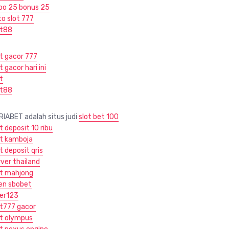
po 25 bonus 25
to slot 777
ot88
ot gacor 777
t gacor hari ini
t
ot88
RIABET adalah situs judi
slot bet 100
t deposit 10 ribu
ot kamboja
t deposit qris
rver thailand
ot mahjong
en sbobet
ker123
ot777 gacor
ot olympus