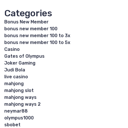
Categories
Bonus New Member
bonus new member 100
bonus new member 100 to 3x
bonus new member 100 to 5x
Casino
Gates of Olympus
Joker Gaming
Judi Bola
live casino
mahjong
mahjong slot
mahjong ways
mahjong ways 2
neymar88
olympus1000
sbobet