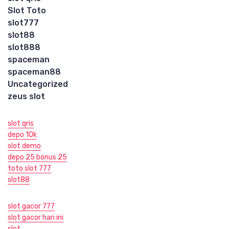
Slot Toto
slot777
slot88
slot888
spaceman
spaceman88
Uncategorized
zeus slot
slot qris
depo 10k
slot demo
depo 25 bonus 25
toto slot 777
slot88
slot gacor 777
slot gacor hari ini
slot