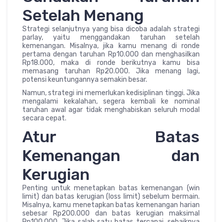
Setelah Menang
Strategi selanjutnya yang bisa dicoba adalah strategi
parlay, yaitu menggandakan taruhan setelah
kemenangan. Misalnya, jika kamu menang di ronde
pertama dengan taruhan Rp10.000 dan menghasilkan
Rp18.000, maka di ronde berikutnya kamu bisa
memasang taruhan Rp20.000. Jika menang lagi,
potensi keuntungannya semakin besar.
Namun, strategi ini memerlukan kedisiplinan tinggi. Jika
mengalami kekalahan, segera kembali ke nominal
taruhan awal agar tidak menghabiskan seluruh modal
secara cepat.
Atur Batas
Kemenangan dan
Kerugian
Penting untuk menetapkan batas kemenangan (win
limit) dan batas kerugian (loss limit) sebelum bermain.
Misalnya, kamu menetapkan batas kemenangan harian
sebesar Rp200.000 dan batas kerugian maksimal
Rp100.000. Jika salah satu batas tercapai, sebaiknya