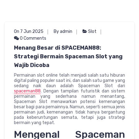
On 7 Jun 2025
By admin
Slot
0 Comments
Menang Besar di SPACEMAN88:
Strategi Bermain Spaceman Slot yang
Wajib Dicoba
Permainan slot online telah menjadi salah satu hiburan
digital paling populer saat ini, dan salah satu game yang
sedang naik daun adalah Spaceman Slot dari
spaceman88
. Dengan tampilan futuristik dan sistem
permainan yang sederhana namun menantang,
Spaceman Slot menawarkan potensi kemenangan
besar bagi para pemainnya. Namun, seperti semua jenis
permainan judi, kemenangan tidak hanya bergantung
pada keberuntungan semata, tetapi juga strategi
bermain yang tepat.
Mengenal Spaceman