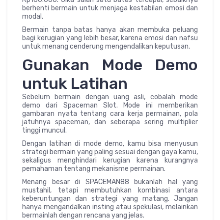
berhenti bermain untuk menjaga kestabilan emosi dan
modal.
Bermain tanpa batas hanya akan membuka peluang
bagi kerugian yang lebih besar, karena emosi dan nafsu
untuk menang cenderung mengendalikan keputusan.
Gunakan Mode Demo
untuk Latihan
Sebelum bermain dengan uang asli, cobalah mode
demo dari Spaceman Slot. Mode ini memberikan
gambaran nyata tentang cara kerja permainan, pola
jatuhnya spaceman, dan seberapa sering multiplier
tinggi muncul.
Dengan latihan di mode demo, kamu bisa menyusun
strategi bermain yang paling sesuai dengan gaya kamu,
sekaligus menghindari kerugian karena kurangnya
pemahaman tentang mekanisme permainan.
Menang besar di SPACEMAN88 bukanlah hal yang
mustahil, tetapi membutuhkan kombinasi antara
keberuntungan dan strategi yang matang. Jangan
hanya mengandalkan insting atau spekulasi, melainkan
bermainlah dengan rencana yang jelas.