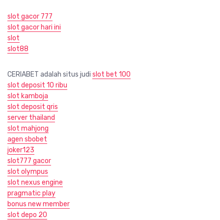
slot gacor 777
slot gacor hari ini
slot
slot88
CERIABET adalah situs judi
slot bet 100
slot deposit 10 ribu
slot kamboja
slot deposit qris
server thailand
slot mahjong
agen sbobet
joker123
slot777 gacor
slot olympus
slot nexus engine
pragmatic play
bonus new member
slot depo 20