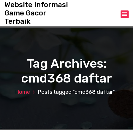
S
Website Informasi
k
Game Gacor
i
Terbaik
p
t
o
c
o
n
Tag Archives:
t
e
cmd368 daftar
n
t
Home
Posts tagged "cmd368 daftar"