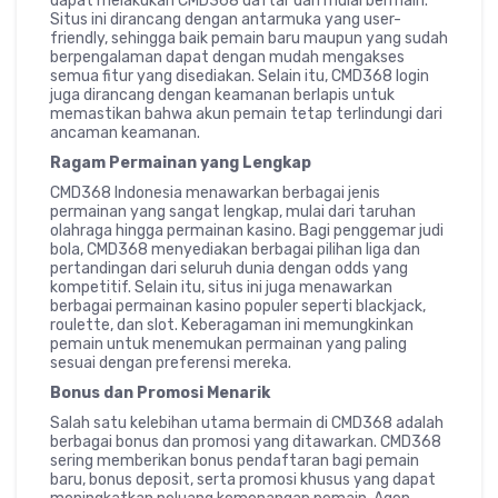
dapat melakukan CMD368 daftar dan mulai bermain.
Situs ini dirancang dengan antarmuka yang user-
friendly, sehingga baik pemain baru maupun yang sudah
berpengalaman dapat dengan mudah mengakses
semua fitur yang disediakan. Selain itu, CMD368 login
juga dirancang dengan keamanan berlapis untuk
memastikan bahwa akun pemain tetap terlindungi dari
ancaman keamanan.
Ragam Permainan yang Lengkap
CMD368 Indonesia menawarkan berbagai jenis
permainan yang sangat lengkap, mulai dari taruhan
olahraga hingga permainan kasino. Bagi penggemar judi
bola, CMD368 menyediakan berbagai pilihan liga dan
pertandingan dari seluruh dunia dengan odds yang
kompetitif. Selain itu, situs ini juga menawarkan
berbagai permainan kasino populer seperti blackjack,
roulette, dan slot. Keberagaman ini memungkinkan
pemain untuk menemukan permainan yang paling
sesuai dengan preferensi mereka.
Bonus dan Promosi Menarik
Salah satu kelebihan utama bermain di CMD368 adalah
berbagai bonus dan promosi yang ditawarkan. CMD368
sering memberikan bonus pendaftaran bagi pemain
baru, bonus deposit, serta promosi khusus yang dapat