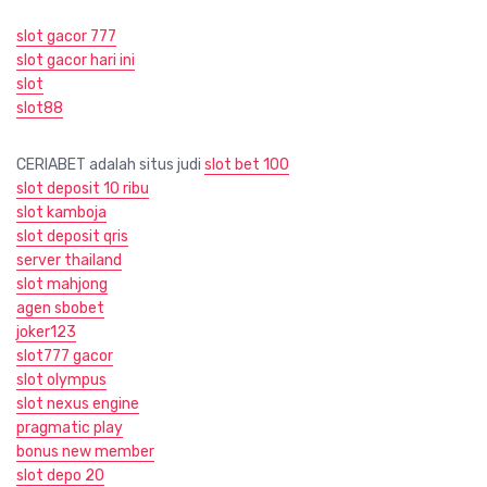
slot gacor 777
slot gacor hari ini
slot
slot88
CERIABET adalah situs judi
slot bet 100
slot deposit 10 ribu
slot kamboja
slot deposit qris
server thailand
slot mahjong
agen sbobet
joker123
slot777 gacor
slot olympus
slot nexus engine
pragmatic play
bonus new member
slot depo 20