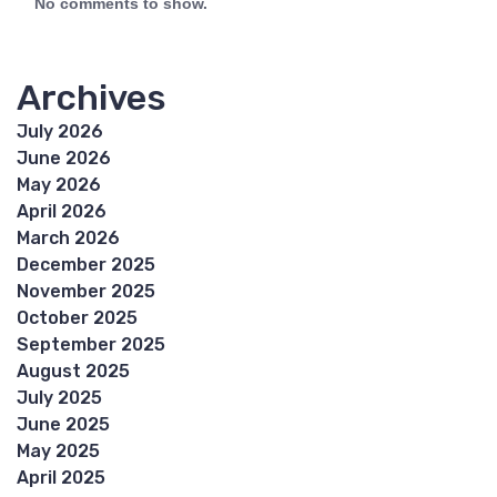
No comments to show.
Archives
July 2026
June 2026
May 2026
April 2026
March 2026
December 2025
November 2025
October 2025
September 2025
August 2025
July 2025
June 2025
May 2025
April 2025