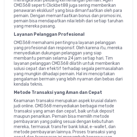
meningkatkan peluang kemenangan pemain. Agen
CMD368 seperti Clickbet88 juga sering memberikan
penawaran eksklusif yang bisa dimanfaatkan oleh para
pemain. Dengan memanfaatkan bonus dan promosi ini,
pemain bisa mendapatkan nilai lebih dari setiap taruhan
yang mereka pasang.
Layanan Pelanggan Profesional
CMD368 memahami pentingnya layanan pelanggan
yang profesional dan responsif. Oleh karena itu, mereka
menyediakan dukungan pelanggan yang siap
membantu pemain selama 24 jam setiap hari. Tim
layanan pelanggan CMD368 dilatih untuk memberikan
solusi cepat dan efektif terhadap segala permasalahan
yang mungkin dihadapi pemain. Hal ini menciptakan
pengalaman bermain yang lebih nyaman dan bebas dari
kendala teknis.
Metode Transaksi yang Aman dan Cepat
Keamanan transaksi merupakan aspek krusial dalam
judi online. CMD368 menyediakan berbagai metode
transaksi yang aman dan cepat, baik untuk deposit
maupun penarikan. Pemain bisa memilih metode
pembayaran yang paling sesuai dengan kebutuhan
mereka, termasuk transfer bank lokal, e-wallet, dan
metode pembayaran lainnya. Proses transaksi yang