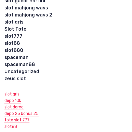
slot gacor hari ini
slot mahjong ways
slot mahjong ways 2
slot qris
Slot Toto
slot777
slot88
slot888
spaceman
spaceman88
Uncategorized
zeus slot
slot qris
depo 10k
slot demo
depo 25 bonus 25
toto slot 777
slot88