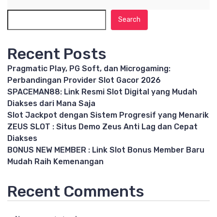
Search
Recent Posts
Pragmatic Play, PG Soft, dan Microgaming:
Perbandingan Provider Slot Gacor 2026
SPACEMAN88: Link Resmi Slot Digital yang Mudah
Diakses dari Mana Saja
Slot Jackpot dengan Sistem Progresif yang Menarik
ZEUS SLOT : Situs Demo Zeus Anti Lag dan Cepat
Diakses
BONUS NEW MEMBER : Link Slot Bonus Member Baru
Mudah Raih Kemenangan
Recent Comments