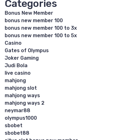
Categories
Bonus New Member
bonus new member 100
bonus new member 100 to 3x
bonus new member 100 to 5x
Casino
Gates of Olympus
Joker Gaming
Judi Bola
live casino
mahjong
mahjong slot
mahjong ways
mahjong ways 2
neymar88
olympus1000
sbobet
sbobet88