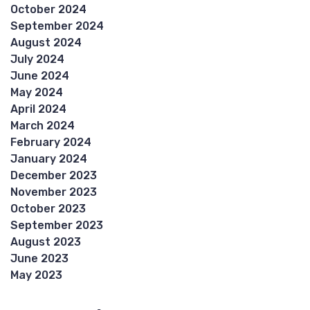
October 2024
September 2024
August 2024
July 2024
June 2024
May 2024
April 2024
March 2024
February 2024
January 2024
December 2023
November 2023
October 2023
September 2023
August 2023
June 2023
May 2023