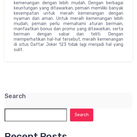
kemenangan dengan lebih mudah. Dengan berbagai
keuntungan yang ditawarkan, pemain memiliki banyak
kesempatan untuk meraih kemenangan dengan
nyaman dan aman. Untuk meraih kemenangan lebih
mudah, pemain perlu memahami aturan bermain,
manfaatkan bonus dan promo yang ditawarkan, serta
bermain dengan sabar dan teliti. Dengan
memperhatikan hal-hal tersebut, meraih kemenangan
di situs Daftar Joker 123 tidak lagi menjadi hal yang
sulit.
Search
Search
Recent Posts