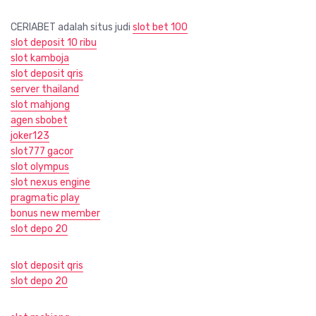
CERIABET adalah situs judi
slot bet 100
slot deposit 10 ribu
slot kamboja
slot deposit qris
server thailand
slot mahjong
agen sbobet
joker123
slot777 gacor
slot olympus
slot nexus engine
pragmatic play
bonus new member
slot depo 20
slot deposit qris
slot depo 20