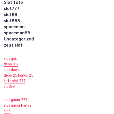
Slot Toto
slot777
slot88
slot888
spaceman
spaceman88
Uncategorized
zeus slot
slot qris
depo 10k
slot demo
depo 25 bonus 25
toto slot 777
slot88
slot gacor 777
slot gacor hari ini
slot