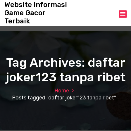
S
Website Informasi
k
Game Gacor
i
Terbaik
p
t
o
c
o
n
Tag Archives: daftar
t
e
joker123 tanpa ribet
n
t
Home
Posts tagged "daftar joker123 tanpa ribet"