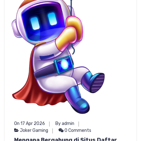
On 17 Apr 2026
By admin
Joker Gaming
0 Comments
Mengapa Bergabung di Situs Daftar