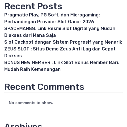
Recent Posts
Pragmatic Play, PG Soft, dan Microgaming:
Perbandingan Provider Slot Gacor 2026
SPACEMAN88: Link Resmi Slot Digital yang Mudah
Diakses dari Mana Saja
Slot Jackpot dengan Sistem Progresif yang Menarik
ZEUS SLOT : Situs Demo Zeus Anti Lag dan Cepat
Diakses
BONUS NEW MEMBER : Link Slot Bonus Member Baru
Mudah Raih Kemenangan
Recent Comments
No comments to show.
Archives