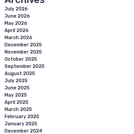
July 2026
June 2026
May 2026
April 2026
March 2026
December 2025
November 2025
October 2025
September 2025
August 2025
July 2025
June 2025
May 2025
April 2025
March 2025
February 2025
January 2025
December 2024