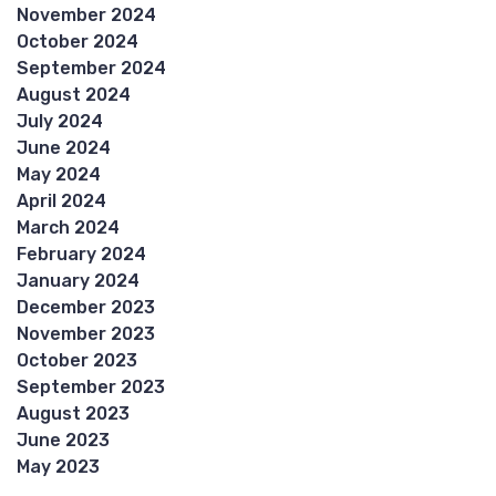
November 2024
October 2024
September 2024
August 2024
July 2024
June 2024
May 2024
April 2024
March 2024
February 2024
January 2024
December 2023
November 2023
October 2023
September 2023
August 2023
June 2023
May 2023