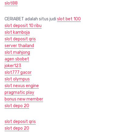
slot88
CERIABET adalah situs judi
slot bet 100
slot deposit 10 ribu
slot kamboja
slot deposit qris
server thailand
slot mahjong
agen sbobet
joker123
slot777 gacor
slot olympus
slot nexus engine
pragmatic play
bonus new member
slot depo 20
slot deposit qris
slot depo 20