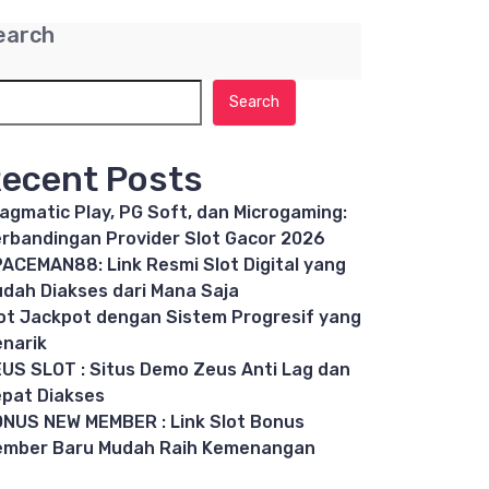
earch
Search
ecent Posts
agmatic Play, PG Soft, dan Microgaming:
rbandingan Provider Slot Gacor 2026
ACEMAN88: Link Resmi Slot Digital yang
dah Diakses dari Mana Saja
ot Jackpot dengan Sistem Progresif yang
narik
US SLOT : Situs Demo Zeus Anti Lag dan
pat Diakses
NUS NEW MEMBER : Link Slot Bonus
mber Baru Mudah Raih Kemenangan