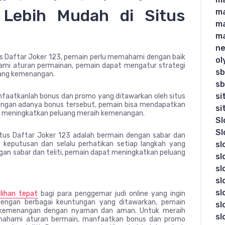
Lebih Mudah di Situs
ma
ma
ma
n
s Daftar Joker 123, pemain perlu memahami dengan baik
ol
ami aturan permainan, pemain dapat mengatur strategi
sb
uang kemenangan.
s
si
nfaatkanlah bonus dan promo yang ditawarkan oleh situs
ngan adanya bonus tersebut, pemain bisa mendapatkan
si
 meningkatkan peluang meraih kemenangan.
Sl
Sl
tus Daftar Joker 123 adalah bermain dengan sabar dan
l keputusan dan selalu perhatikan setiap langkah yang
sl
an sabar dan teliti, pemain dapat meningkatkan peluang
sl
sl
sl
sl
lihan tepat
bagi para penggemar judi online yang ingin
engan berbagai keuntungan yang ditawarkan, pemain
sl
 kemenangan dengan nyaman dan aman. Untuk meraih
sl
mahami aturan bermain, manfaatkan bonus dan promo