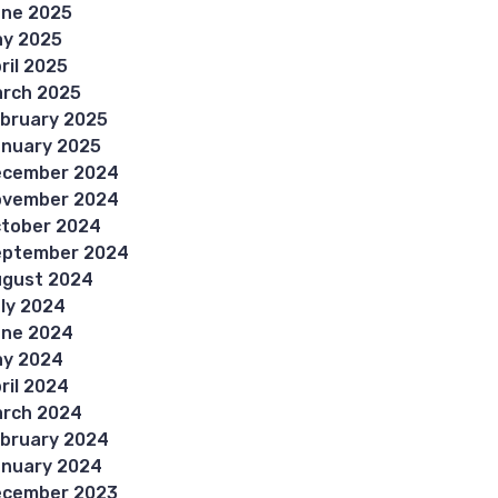
ne 2025
y 2025
ril 2025
rch 2025
bruary 2025
nuary 2025
ecember 2024
ovember 2024
tober 2024
eptember 2024
gust 2024
ly 2024
ne 2024
y 2024
ril 2024
rch 2024
bruary 2024
nuary 2024
ecember 2023