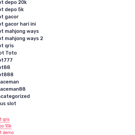
ot depo 20k
ot depo 5k
ot gacor
ot gacor hari ini
ot mahjong ways
ot mahjong ways 2
ot qris
ot Toto
ot777
ot88
ot888
paceman
paceman88
categorized
us slot
t qris
po 10k
ot demo