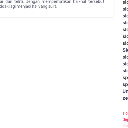
r dan teliti. Dengan memperhatikan hal-hal tersebut,
sl
dak lagi menjadi hal yang sulit.
sl
sl
sl
sl
sl
sl
Sl
sl
sl
sl
s
s
Un
ze
slo
de
sl