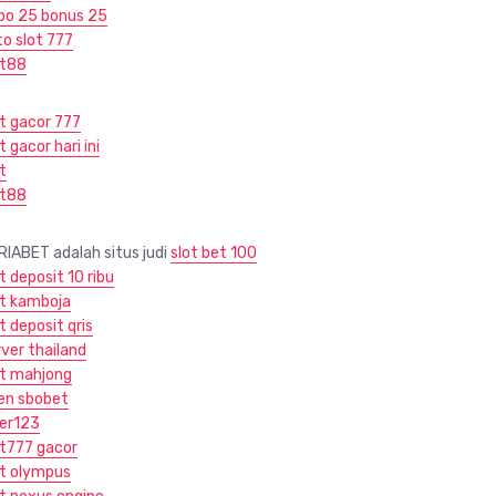
po 25 bonus 25
to slot 777
ot88
ot gacor 777
t gacor hari ini
t
ot88
RIABET adalah situs judi
slot bet 100
t deposit 10 ribu
ot kamboja
t deposit qris
rver thailand
ot mahjong
en sbobet
ker123
ot777 gacor
ot olympus