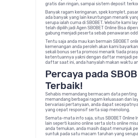
gratis dan ringan, sampai sistem deposit terk
Banyak ragam keringanan, spek komplet, pasara
ada banyak yang lain keuntungan menarik yang
serupa ialah cuma di SBOBET. Website kami lay
telah dipilih jadi Agen SBOBET Online Bisa dipe
gabung menjadi peserta sebab penawaran odds 
Tentu saja anda mau kan bermain SBOBET online
kemenangan anda peroleh akan kami bayarkan. 
sekali bonus serta promosi menarik tiada pra
ketentuannya yakni dengan daftar menjadi pes
daftar saat ini, anda hanyalah makan waktu am
Percaya pada SBOBE
Terbaik!
Sehabis memandang bermacam data penting seki
memandang berbagai ragam keluasaan dan layan
bervariasi pertanyaan, anda dapat secepatny
yang cepat responsif serta siap menolong.
Semata-mata info saja, situs SBOBET Online I
lain seperti kasino online serta slots online mi
anda temukan, anda masih dapat menunjuk perm
suntuk pada satu macam taruhan yang serupa