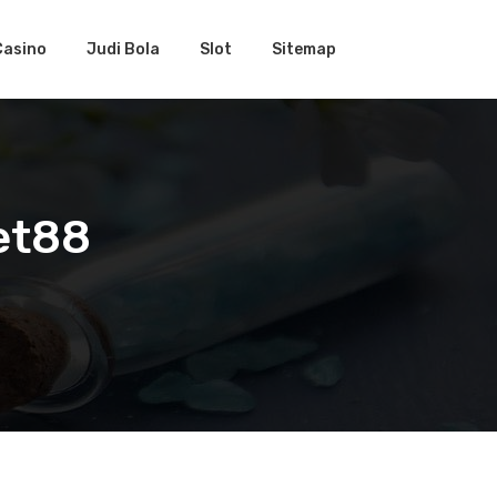
Casino
Judi Bola
Slot
Sitemap
et88