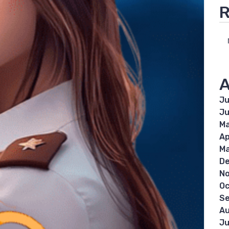
R
A
Ju
Ju
Ma
Ap
Ma
D
N
Oc
S
Au
Ju