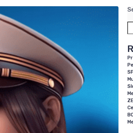
S
R
Pr
Pe
SP
Mu
Sl
Me
ZE
Ce
BO
Me