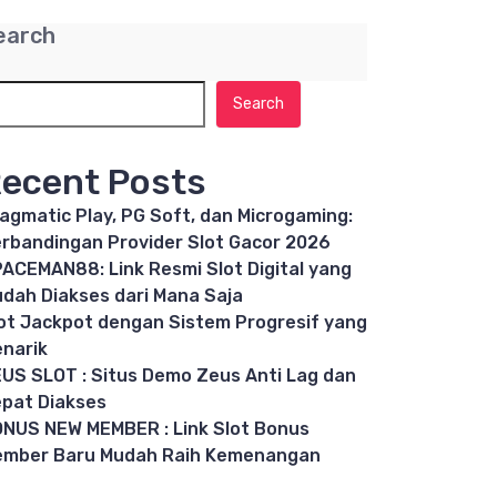
earch
Search
ecent Posts
agmatic Play, PG Soft, dan Microgaming:
rbandingan Provider Slot Gacor 2026
ACEMAN88: Link Resmi Slot Digital yang
dah Diakses dari Mana Saja
ot Jackpot dengan Sistem Progresif yang
narik
US SLOT : Situs Demo Zeus Anti Lag dan
pat Diakses
NUS NEW MEMBER : Link Slot Bonus
mber Baru Mudah Raih Kemenangan