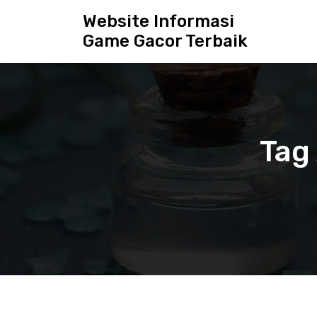
S
Website Informasi
k
Game Gacor Terbaik
i
p
t
o
c
o
n
Tag
t
e
n
t