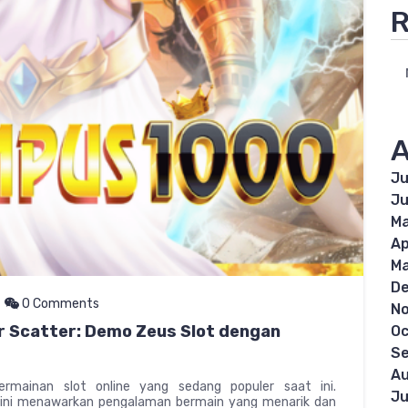
R
A
Ju
Ju
Ma
Ap
Ma
D
0 Comments
N
r Scatter: Demo Zeus Slot dengan
Oc
S
Au
rmainan slot online yang sedang populer saat ini.
Ju
 ini menawarkan pengalaman bermain yang menarik dan