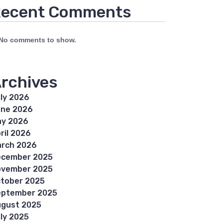
ecent Comments
No comments to show.
rchives
ly 2026
ne 2026
y 2026
ril 2026
rch 2026
ecember 2025
ovember 2025
tober 2025
eptember 2025
gust 2025
ly 2025