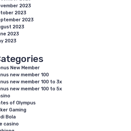
ovember 2023
tober 2023
eptember 2023
gust 2023
ne 2023
y 2023
ategories
onus New Member
nus new member 100
nus new member 100 to 3x
nus new member 100 to 5x
sino
tes of Olympus
ker Gaming
di Bola
ve casino
ahjong