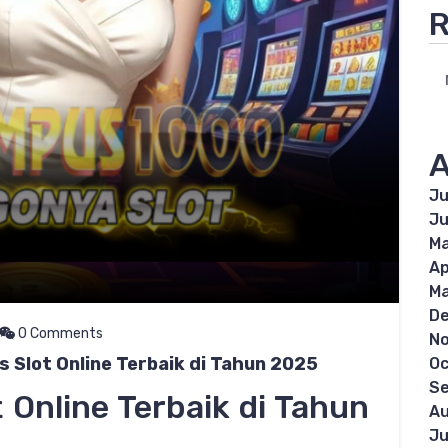
R
A
Ju
Ju
Ma
Ap
Ma
D
0 Comments
N
 Slot Online Terbaik di Tahun 2025
Oc
S
 Online Terbaik di Tahun
Au
Ju