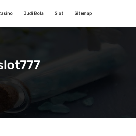
Casino
Judi Bola
Slot
Sitemap
slot777