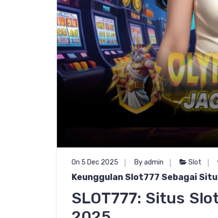
On 5 Dec 2025
By admin
Slot
Keunggulan Slot777 Sebagai Situs
SLOT777: Situs Slot
2025