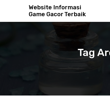
S
Website Informasi
k
Game Gacor Terbaik
i
p
t
o
c
o
n
Tag Ar
t
e
n
t