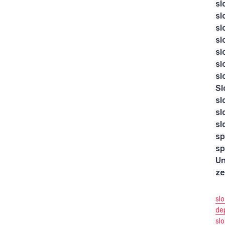
sl
sl
sl
sl
sl
sl
sl
Sl
sl
sl
sl
s
s
Un
ze
slo
de
sl