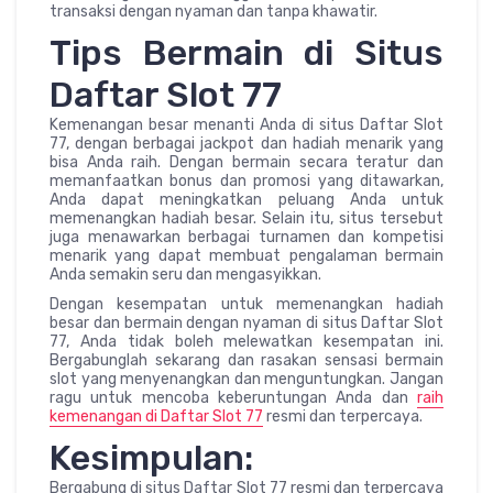
transaksi dengan nyaman dan tanpa khawatir.
Tips Bermain di Situs
Daftar Slot 77
Kemenangan besar menanti Anda di situs Daftar Slot
77, dengan berbagai jackpot dan hadiah menarik yang
bisa Anda raih. Dengan bermain secara teratur dan
memanfaatkan bonus dan promosi yang ditawarkan,
Anda dapat meningkatkan peluang Anda untuk
memenangkan hadiah besar. Selain itu, situs tersebut
juga menawarkan berbagai turnamen dan kompetisi
menarik yang dapat membuat pengalaman bermain
Anda semakin seru dan mengasyikkan.
Dengan kesempatan untuk memenangkan hadiah
besar dan bermain dengan nyaman di situs Daftar Slot
77, Anda tidak boleh melewatkan kesempatan ini.
Bergabunglah sekarang dan rasakan sensasi bermain
slot yang menyenangkan dan menguntungkan. Jangan
ragu untuk mencoba keberuntungan Anda dan
raih
kemenangan di Daftar Slot 77
resmi dan terpercaya.
Kesimpulan:
Bergabung di situs Daftar Slot 77 resmi dan terpercaya