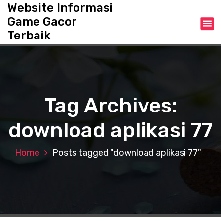
S
Website Informasi
k
Game Gacor
i
Terbaik
p
t
o
c
o
n
Tag Archives:
t
e
download aplikasi 77
n
t
Home
Posts tagged "download aplikasi 77"