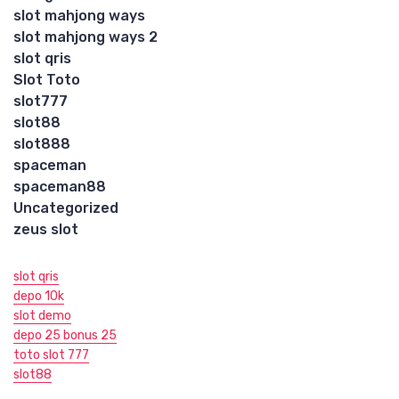
slot mahjong ways
slot mahjong ways 2
slot qris
Slot Toto
slot777
slot88
slot888
spaceman
spaceman88
Uncategorized
zeus slot
slot qris
depo 10k
slot demo
depo 25 bonus 25
toto slot 777
slot88