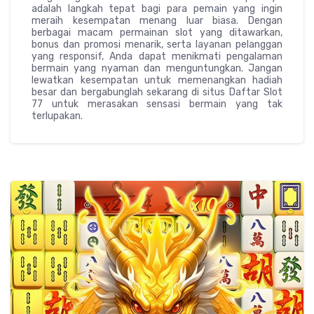
adalah langkah tepat bagi para pemain yang ingin
meraih kesempatan menang luar biasa. Dengan
berbagai macam permainan slot yang ditawarkan,
bonus dan promosi menarik, serta layanan pelanggan
yang responsif, Anda dapat menikmati pengalaman
bermain yang nyaman dan menguntungkan. Jangan
lewatkan kesempatan untuk memenangkan hadiah
besar dan bergabunglah sekarang di situs Daftar Slot
77 untuk merasakan sensasi bermain yang tak
terlupakan.