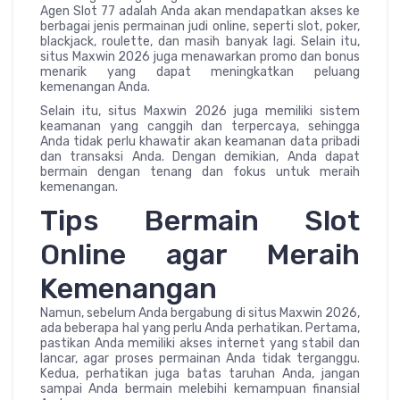
Agen Slot 77 adalah Anda akan mendapatkan akses ke
berbagai jenis permainan judi online, seperti slot, poker,
blackjack, roulette, dan masih banyak lagi. Selain itu,
situs Maxwin 2026 juga menawarkan promo dan bonus
menarik yang dapat meningkatkan peluang
kemenangan Anda.
Selain itu, situs Maxwin 2026 juga memiliki sistem
keamanan yang canggih dan terpercaya, sehingga
Anda tidak perlu khawatir akan keamanan data pribadi
dan transaksi Anda. Dengan demikian, Anda dapat
bermain dengan tenang dan fokus untuk meraih
kemenangan.
Tips Bermain Slot
Online agar Meraih
Kemenangan
Namun, sebelum Anda bergabung di situs Maxwin 2026,
ada beberapa hal yang perlu Anda perhatikan. Pertama,
pastikan Anda memiliki akses internet yang stabil dan
lancar, agar proses permainan Anda tidak terganggu.
Kedua, perhatikan juga batas taruhan Anda, jangan
sampai Anda bermain melebihi kemampuan finansial