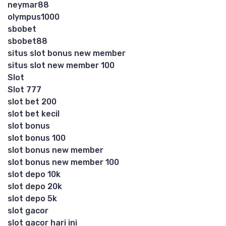
neymar88
olympus1000
sbobet
sbobet88
situs slot bonus new member
situs slot new member 100
Slot
Slot 777
slot bet 200
slot bet kecil
slot bonus
slot bonus 100
slot bonus new member
slot bonus new member 100
slot depo 10k
slot depo 20k
slot depo 5k
slot gacor
slot gacor hari ini