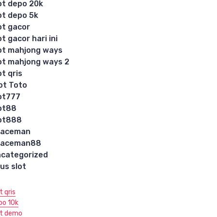
ot depo 20k
ot depo 5k
ot gacor
ot gacor hari ini
ot mahjong ways
ot mahjong ways 2
ot qris
ot Toto
ot777
ot88
ot888
paceman
paceman88
categorized
us slot
t qris
po 10k
ot demo