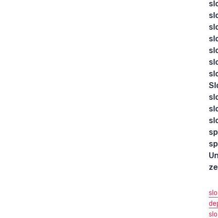
sl
sl
sl
sl
sl
sl
sl
Sl
sl
sl
sl
s
s
Un
ze
slo
de
sl