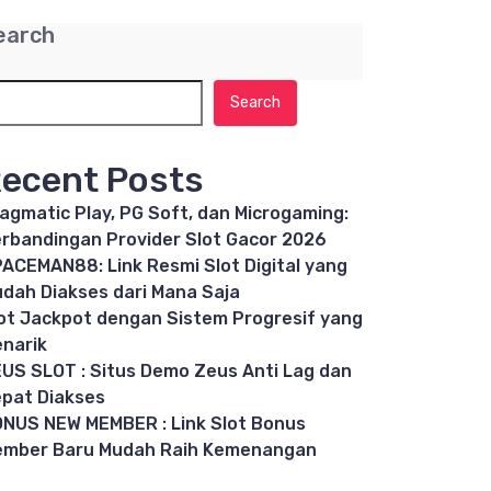
earch
Search
ecent Posts
agmatic Play, PG Soft, dan Microgaming:
rbandingan Provider Slot Gacor 2026
ACEMAN88: Link Resmi Slot Digital yang
dah Diakses dari Mana Saja
ot Jackpot dengan Sistem Progresif yang
narik
US SLOT : Situs Demo Zeus Anti Lag dan
pat Diakses
NUS NEW MEMBER : Link Slot Bonus
mber Baru Mudah Raih Kemenangan