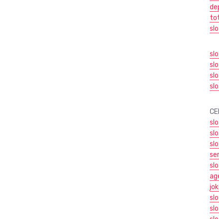
de
to
sl
sl
slo
slo
sl
CE
slo
sl
slo
se
sl
ag
jo
sl
sl