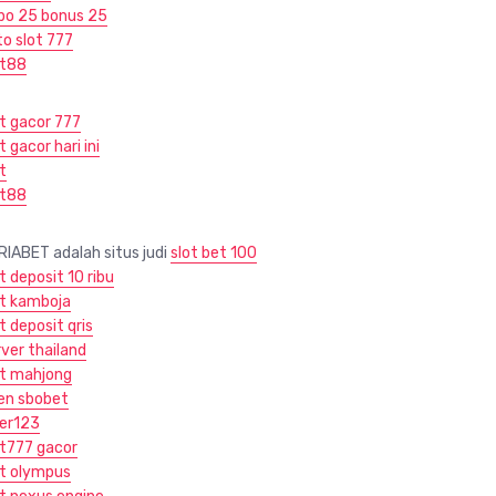
po 25 bonus 25
to slot 777
ot88
ot gacor 777
t gacor hari ini
t
ot88
RIABET adalah situs judi
slot bet 100
t deposit 10 ribu
ot kamboja
t deposit qris
rver thailand
ot mahjong
en sbobet
ker123
ot777 gacor
ot olympus