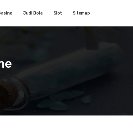
Casino
Judi Bola
Slot
Sitemap
me