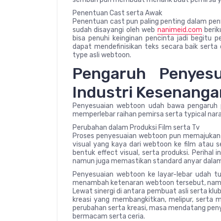
Penentuan Cast serta Awak
Penentuan cast pun paling penting dalam pen
sudah disayangi oleh web
nanimeid.com
berik
bisa penuhi keinginan pencinta jadi begitu p
dapat mendefinisikan teks secara baik serta
type asli webtoon.
Pengaruh Penyes
Industri Kesenanga
Penyesuaian webtoon udah bawa pengaruh pe
memperlebar raihan pemirsa serta typical naras
Perubahan dalam Produksi Film serta Tv
Proses penyesuaian webtoon pun memajukan p
visual yang kaya dari webtoon ke film atau s
bentuk effect visual, serta produksi. Perihal 
namun juga memastikan standard anyar dalam p
Penyesuaian webtoon ke layar-lebar udah tun
menambah ketenaran webtoon tersebut, namun 
Lewat sinergi di antara pembuat asli serta klu
kreasi yang membangkitkan, melipur, serta 
perubahan serta kreasi, masa mendatang penye
bermacam serta ceria.