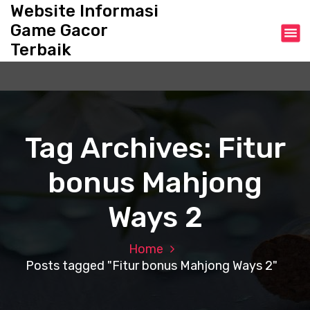
S
Website Informasi
k
Game Gacor
i
Terbaik
p
t
o
c
o
n
Tag Archives: Fitur
t
e
bonus Mahjong
n
t
Ways 2
Home
Posts tagged "Fitur bonus Mahjong Ways 2"