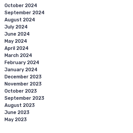
October 2024
September 2024
August 2024
July 2024
June 2024
May 2024
April 2024
March 2024
February 2024
January 2024
December 2023
November 2023
October 2023
September 2023
August 2023
June 2023
May 2023