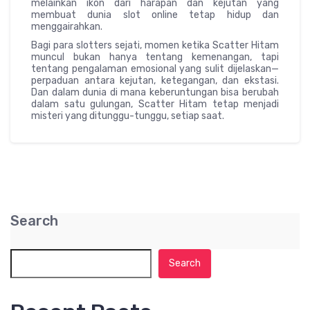
melainkan ikon dari harapan dan kejutan yang
membuat dunia slot online tetap hidup dan
menggairahkan.
Bagi para slotters sejati, momen ketika Scatter Hitam
muncul bukan hanya tentang kemenangan, tapi
tentang pengalaman emosional yang sulit dijelaskan—
perpaduan antara kejutan, ketegangan, dan ekstasi.
Dan dalam dunia di mana keberuntungan bisa berubah
dalam satu gulungan, Scatter Hitam tetap menjadi
misteri yang ditunggu-tunggu, setiap saat.
Search
Search