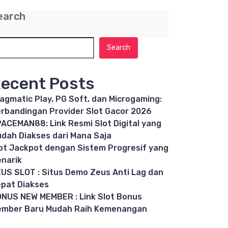
earch
Search
ecent Posts
agmatic Play, PG Soft, dan Microgaming:
rbandingan Provider Slot Gacor 2026
ACEMAN88: Link Resmi Slot Digital yang
dah Diakses dari Mana Saja
ot Jackpot dengan Sistem Progresif yang
narik
US SLOT : Situs Demo Zeus Anti Lag dan
pat Diakses
NUS NEW MEMBER : Link Slot Bonus
mber Baru Mudah Raih Kemenangan