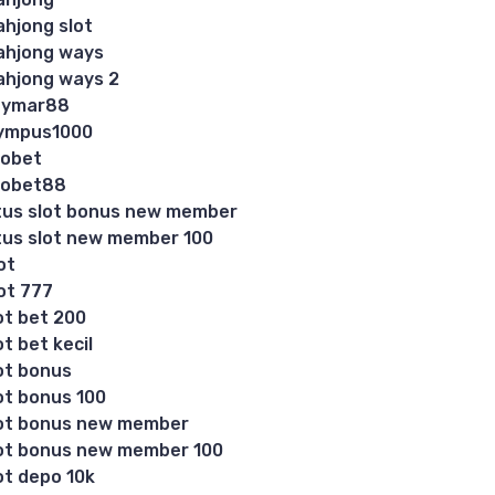
hjong slot
hjong ways
hjong ways 2
eymar88
ympus1000
obet
bobet88
tus slot bonus new member
tus slot new member 100
ot
ot 777
ot bet 200
ot bet kecil
ot bonus
ot bonus 100
ot bonus new member
ot bonus new member 100
ot depo 10k