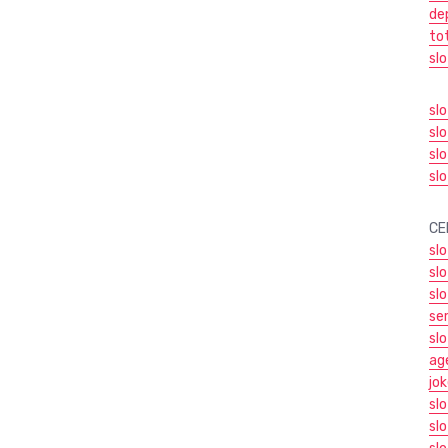
de
to
sl
sl
slo
slo
sl
CE
slo
sl
slo
se
sl
ag
jo
sl
sl