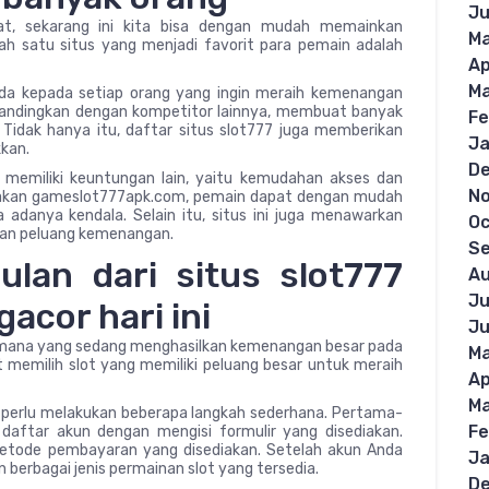
Ju
t, sekarang ini kita bisa dengan mudah memainkan
Ma
alah satu situs yang menjadi favorit para pemain adalah
Ap
Ma
a kepada setiap orang yang ingin meraih kemenangan
ibandingkan dengan kompetitor lainnya, membuat banyak
Fe
. Tidak hanya itu, daftar situs slot777 juga memberikan
Ja
kan.
D
a memiliki keuntungan lain, yaitu kemudahan akses dan
N
nakan gameslot777apk.com, pemain dapat dengan mudah
adanya kendala. Selain itu, situs ini juga menawarkan
Oc
kan peluang kemenangan.
S
ulan dari situs slot777
Au
Ju
gacor hari ini
Ju
t mana yang sedang menghasilkan kemenangan besar pada
Ma
 memilih slot yang memiliki peluang besar untuk meraih
Ap
Ma
a perlu melakukan beberapa langkah sederhana. Pertama-
Fe
 daftar akun dengan mengisi formulir yang disediakan.
metode pembayaran yang disediakan. Setelah akun Anda
Ja
 berbagai jenis permainan slot yang tersedia.
D