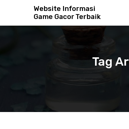
S
Website Informasi
k
Game Gacor Terbaik
i
p
t
o
c
o
n
Tag A
t
e
n
t