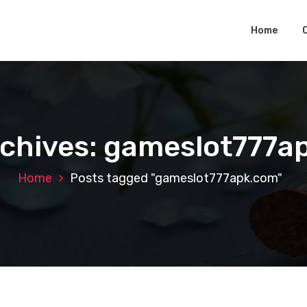
Home
rchives: gameslot777a
Home
Posts tagged "gameslot777apk.com"