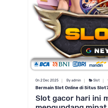
On 2 Dec 2025
By admin
Slot
Bermain Slot Online di Situs Slo
Slot gacor hari ini 
mengundang minat 