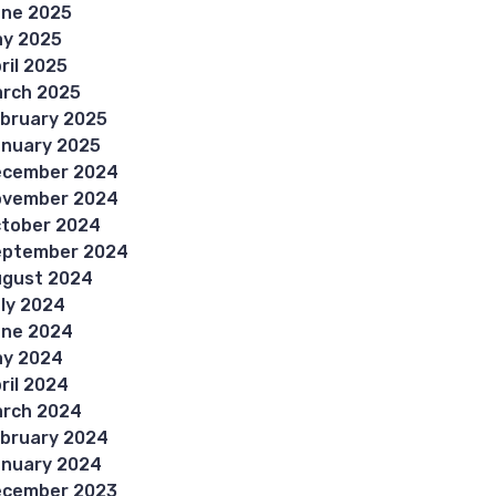
ne 2025
y 2025
ril 2025
rch 2025
bruary 2025
nuary 2025
ecember 2024
ovember 2024
tober 2024
eptember 2024
gust 2024
ly 2024
ne 2024
y 2024
ril 2024
rch 2024
bruary 2024
nuary 2024
ecember 2023