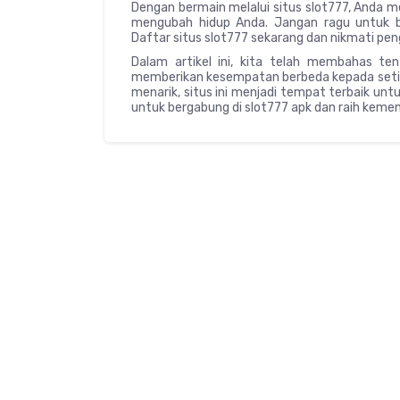
Dengan bermain melalui situs slot777, Anda 
mengubah hidup Anda. Jangan ragu untuk b
Daftar situs slot777 sekarang dan nikmati p
Dalam artikel ini, kita telah membahas ten
memberikan kesempatan berbeda kepada setiap 
menarik, situs ini menjadi tempat terbaik unt
untuk bergabung di slot777 apk dan raih keme