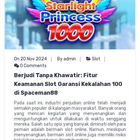
On 20 Nov 2024
By admin
Slot
0 Comments
Berjudi Tanpa Khawatir: Fitur
Keamanan Slot Garansi Kekalahan 100
di Spaceman88
Pada saat ini, industri perjudian online telah menjadi
semakin populer di kalangan masyarakat. Banyak orang
yang mencari kegiatan yang menyenangkan dan
menguntungkan untuk dilakukan di waktu senggang
mereka. Salah satu opsi yang banyak diminati oleh para
pemain adalah bermain slot online. Namun, meskipun
menyenangkan, bermain slot online juga memiliki risiko