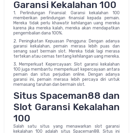
Garansi Kekalahan 100
1. Perlindungan Finansial: Garansi kekalahan 100
memberikan perlindungan finansial kepada pemain.
Mereka tidak perlu khawatir kehilangan uang mereka
karena jika mereka kalah, mereka akan mendapatkan
pengembalian dana 100%.
2. Peningkatan Kepuasan Pengguna: Dengan adanya
garansi kekalahan, pemain merasa lebih puas dan
senang saat bermain slot. Mereka tidak lagi merasa
tertekan atau cemas tentang kehilangan uang mereka.
3. Memperkuat Kepercayaan: Slot garansi kekalahan
100 juga membantu memperkuat kepercayaan antara
pemain dan situs perjudian online. Dengan adanya
garansi ini, pemain merasa lebih percaya diri untuk
memasang taruhan dan bermain slot.
Situs Spaceman88 dan
Slot Garansi Kekalahan
100
Salah satu situs yang menawarkan slot garansi
kekalahan 100 adalah situs Spaceman88. Situs ini