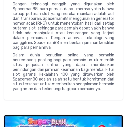
Dengan teknologi canggih yang digunakan oleh
Spaceman88, para pemain dapat merasa yakin bahwa
setiap putaran slot yang mereka mainkan adalah adil
dan transparan. Spaceman88 menggunakan generator
nomor acak (RNG) untuk menentukan hasil dari setiap
putaran slot, sehingga para pemain dapat yakin bahwa
tidak ada manipulasi atau kecurangan yang terjadi
dalam permainan. Dengan adanya teknologi yang
canggih ini, Spaceman88 memberikan jaminan keadilan
bagi para pemainnya.
Dalam dunia perjudian online yang semakin
berkembang, penting bagi para pemain untuk memilih
situs perjudian online yang dapat memberikan
perlindungan dan jaminan keamanan bagi mereka. Fitur
slot garansi kekalahan 100 yang ditawarkan oleh
Spaceman88 adalah salah satu bentuk komitmen dari
situs tersebut untuk memberikan pengalaman bermain
yang aman dan terlindungi bagi para pemainnya.