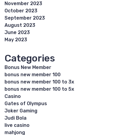
November 2023
October 2023
September 2023
August 2023
June 2023
May 2023
Categories
Bonus New Member
bonus new member 100
bonus new member 100 to 3x
bonus new member 100 to 5x
Casino
Gates of Olympus
Joker Gaming
Judi Bola
live casino
mahjong