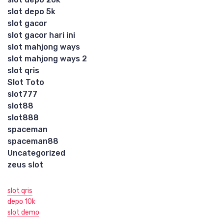
slot depo 5k
slot gacor
slot gacor hari ini
slot mahjong ways
slot mahjong ways 2
slot qris
Slot Toto
slot777
slot88
slot888
spaceman
spaceman88
Uncategorized
zeus slot
slot qris
depo 10k
slot demo