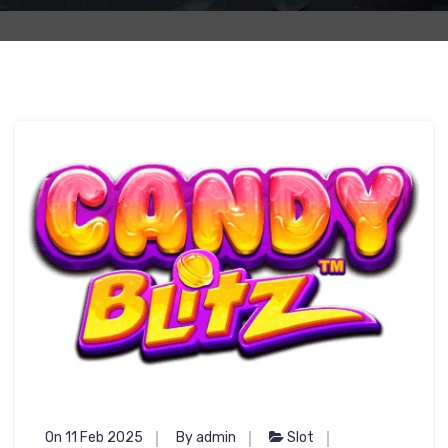
On 11 Feb 2025
By admin
Slot