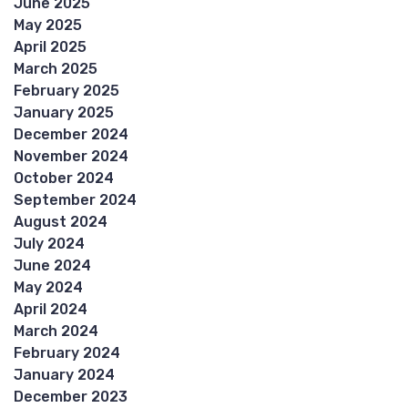
June 2025
May 2025
April 2025
March 2025
February 2025
January 2025
December 2024
November 2024
October 2024
September 2024
August 2024
July 2024
June 2024
May 2024
April 2024
March 2024
February 2024
January 2024
December 2023