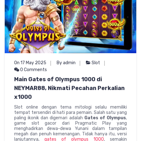
On 17 May 2025
By admin
Slot
0 Comments
Main Gates of Olympus 1000 di
NEYMAR88, Nikmati Pecahan Perkalian
x1000
Slot online dengan tema mitologi selalu memiliki
tempat tersendiri di hati para pemain. Salah satu yang
paling ikonik dan digemari adalah
Gates of Olympus
,
game slot gacor dari Pragmatic Play yang
menghadirkan dewa-dewa Yunani dalam tampilan
megah dan penuh kemenangan. Tidak hanya itu, versi
lanjutannya,
gates of olympus 1000
, semakin