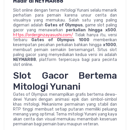
Hadir di NEYMAR88
Slot online dengan tema mitologi Yunani selalu menarik
perhatian para pemain karena unsur cerita dan
visualnya yang memukau. Salah satu yang paling
digemari adalah
Gates of Olympus
, game slot paling
gacor yang menawarkan
perkalian hingga x500
.
https://orderginzayasushi.com/
Tidak hanya itu, versi
terbaru
Gates of Olympus 1000
memberikan
kesempatan pecahan perkalian bahkan hingga
x1000
,
membuat pemain semakin bersemangat. Situs slot
paling gacor yang menyediakan kedua versi ini adalah
NEYMAR88
, platform terpercaya bagi para pecinta
slot online.
Slot Gacor Bertema
Mitologi Yunani
Gates of Olympus menampilkan grafis bertema dewa-
dewi Yunani dengan animasi epik dan simbol-simbol
khas mitologi. Mekanisme permainan yang stabil dan
RTP tinggi membuat setiap putaran memiliki peluang
menang yang optimal. Tema mitologi Yunani yang kaya
akan cerita dan visual memukau menambah keseruan
permainan bagi pemain baru maupun veteran.