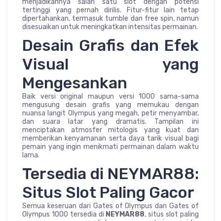
menjadikannya salah satu slot dengan potensi
tertinggi yang pernah dirilis. Fitur-fitur lain tetap
dipertahankan, termasuk tumble dan free spin, namun
disesuaikan untuk meningkatkan intensitas permainan.
Desain Grafis dan Efek
Visual yang
Mengesankan
Baik versi original maupun versi 1000 sama-sama
mengusung desain grafis yang memukau dengan
nuansa langit Olympus yang megah, petir menyambar,
dan suara latar yang dramatis. Tampilan ini
menciptakan atmosfer mitologis yang kuat dan
memberikan kenyamanan serta daya tarik visual bagi
pemain yang ingin menikmati permainan dalam waktu
lama.
Tersedia di NEYMAR88:
Situs Slot Paling Gacor
Semua keseruan dari Gates of Olympus dan Gates of
Olympus 1000 tersedia di
NEYMAR88
, situs slot paling