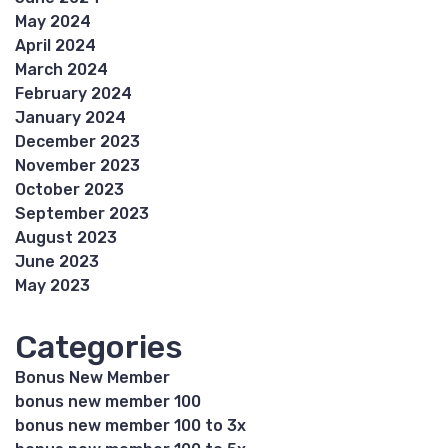
May 2024
April 2024
March 2024
February 2024
January 2024
December 2023
November 2023
October 2023
September 2023
August 2023
June 2023
May 2023
Categories
Bonus New Member
bonus new member 100
bonus new member 100 to 3x