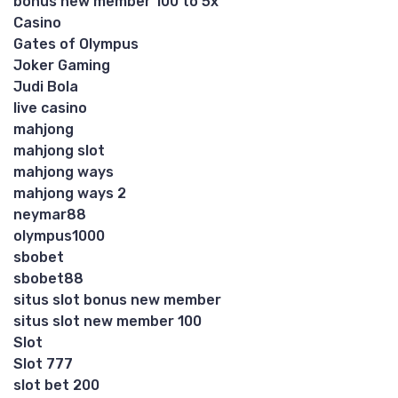
bonus new member 100 to 5x
Casino
Gates of Olympus
Joker Gaming
Judi Bola
live casino
mahjong
mahjong slot
mahjong ways
mahjong ways 2
neymar88
olympus1000
sbobet
sbobet88
situs slot bonus new member
situs slot new member 100
Slot
Slot 777
slot bet 200