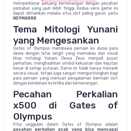
memperbesar peluang kemenangan dengan pecahan
perkalian yang jauh lebih tinggi. Kedua versi game ini
dapat dimainkan melalui situs slot paling gacor, yaitu
NEYMAR88
.
Tema Mitologi Yunani
yang Mengesankan
Gates of Olympus membawa pemain ke dunia para
dewa dengan latar langit yang memukau dan visual
khas mitologi Yunani. Dewa Zeus menjadi pusat
perhatian, menghadirkan simbol kekuatan dan kejutan
besar di setiap putaran. Game ini tidak hanya menarik
secara visual, tetapi juga sangat menguntungkan bagi
para pemain yang mencari pengalaman bermain slot
dengan kombinasi estetika dan kemenangan.
Pecahan Perkalian
x500 di Gates of
Olympus
Fitur unggulan dalam Gates of Olympus adalah
pecahan perkalian acak yang bisa mencapai