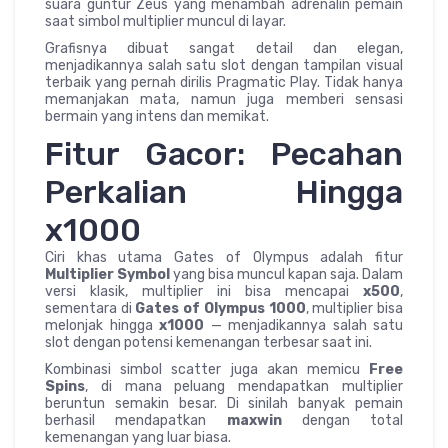
suara guntur Zeus yang menambah adrenalin pemain
saat simbol multiplier muncul di layar.
Grafisnya dibuat sangat detail dan elegan,
menjadikannya salah satu slot dengan tampilan visual
terbaik yang pernah dirilis Pragmatic Play. Tidak hanya
memanjakan mata, namun juga memberi sensasi
bermain yang intens dan memikat.
Fitur Gacor: Pecahan
Perkalian Hingga
x1000
Ciri khas utama Gates of Olympus adalah fitur
Multiplier Symbol
yang bisa muncul kapan saja. Dalam
versi klasik, multiplier ini bisa mencapai
x500
,
sementara di
Gates of Olympus 1000
, multiplier bisa
melonjak hingga
x1000
— menjadikannya salah satu
slot dengan potensi kemenangan terbesar saat ini.
Kombinasi simbol scatter juga akan memicu
Free
Spins
, di mana peluang mendapatkan multiplier
beruntun semakin besar. Di sinilah banyak pemain
berhasil mendapatkan
maxwin
dengan total
kemenangan yang luar biasa.