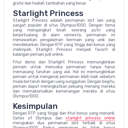
gratis dan hadiah tambahan yang besar.
Starlight Princess
Starlight Princess adalah permainan slot lain yang
sangat populer di situs Olympus1000. Dengan tema
yang mengangkat kisah seorang putri yang
berpetualang di alam semesta, permainan ini
menawarkan pengalaman bermain yang unik dan
mendebarkan. Dengan RTP yang tinggi dan bonus yang
melimpah, Starlight Princess menjadi favorit di
kalangan pemain judi online.
Fitur demo dari Starlight Princess memungkinkan
pemain untuk mencoba permainan tanpa harus
memasang taruhan uang asli. Hal ini memungkinkan
pemain untuk mengenal permainan lebih baik sebelum
mulai bertaruh dengan uang sungguhan. Dengan begitu,
pemain dapat meningkatkan peluang menang mereka
dan memaksimalkan kemenangan mereka di situs
Olympus1000.
Kesimpulan
Dengan RTP yang tinggi dan fitur bonus yang menarik,
Gates of Olympus dan
starlight princess online
merupakan dua permainan slot terbaik di situs
Olympus1000. Kedua permainan ini tidak hanya