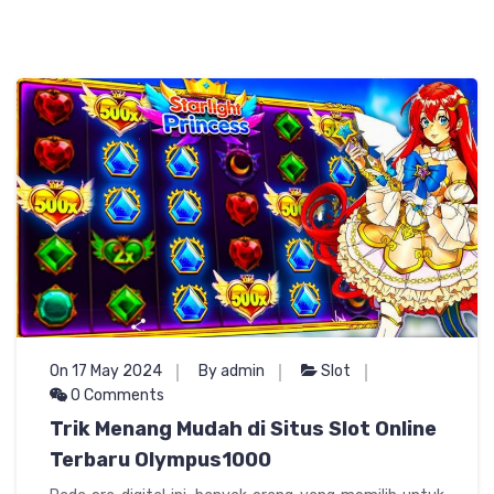
On 17 May 2024
By admin
Slot
0 Comments
Trik Menang Mudah di Situs Slot Online
Terbaru Olympus1000