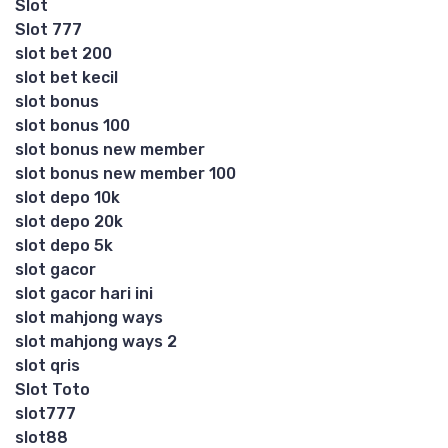
Slot
Slot 777
slot bet 200
slot bet kecil
slot bonus
slot bonus 100
slot bonus new member
slot bonus new member 100
slot depo 10k
slot depo 20k
slot depo 5k
slot gacor
slot gacor hari ini
slot mahjong ways
slot mahjong ways 2
slot qris
Slot Toto
slot777
slot88