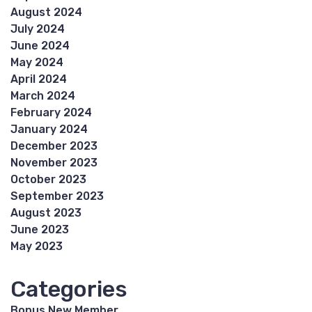
August 2024
July 2024
June 2024
May 2024
April 2024
March 2024
February 2024
January 2024
December 2023
November 2023
October 2023
September 2023
August 2023
June 2023
May 2023
Categories
Bonus New Member