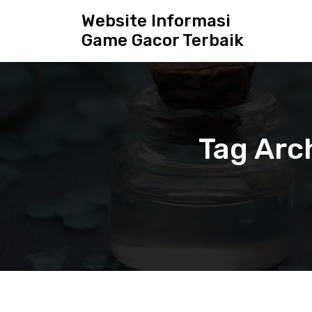
S
Website Informasi
k
Game Gacor Terbaik
i
p
t
o
c
o
n
Tag Arc
t
e
n
t