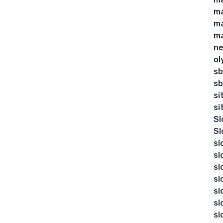
ma
ma
ma
n
ol
sb
s
si
si
Sl
Sl
sl
sl
sl
sl
sl
sl
sl