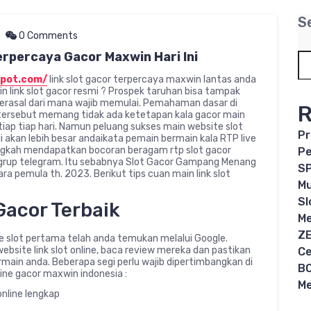
S
0 Comments
Terpercaya Gacor Maxwin Hari Ini
kpot.com/
link slot gacor terpercaya maxwin lantas anda
n link slot gacor resmi ? Prospek taruhan bisa tampak
erasal dari mana wajib memulai. Pemahaman dasar di
R
n tersebut memang tidak ada ketetapan kala gacor main
iap tiap hari. Namun peluang sukses main website slot
Pr
i akan lebih besar andaikata pemain bermain kala RTP live
langkah mendapatkan bocoran beragam rtp slot gacor
Pe
ta grup telegram. Itu sebabnya Slot Gacor Gampang Menang
SP
ra pemula th. 2023. Berikut tips cuan main link slot
Mu
Sl
Gacor Terbaik
Me
ZE
slot pertama telah anda temukan melalui Google.
site link slot online, baca review mereka dan pastikan
Ce
in anda. Beberapa segi perlu wajib dipertimbangkan di
BO
ine gacor maxwin indonesia :
Me
nline lengkap