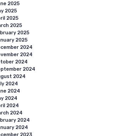
ne 2025
y 2025
ril 2025
rch 2025
bruary 2025
nuary 2025
ecember 2024
ovember 2024
tober 2024
eptember 2024
gust 2024
ly 2024
ne 2024
y 2024
ril 2024
rch 2024
bruary 2024
nuary 2024
ecember 2023