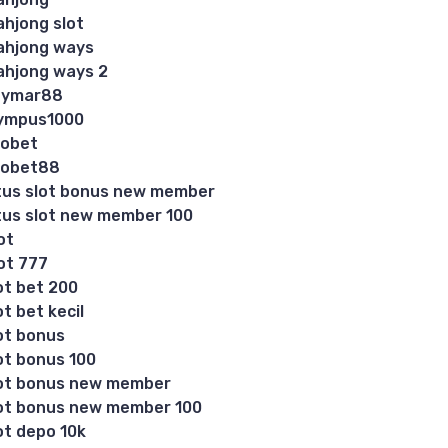
hjong slot
hjong ways
hjong ways 2
eymar88
ympus1000
obet
bobet88
tus slot bonus new member
tus slot new member 100
ot
ot 777
ot bet 200
ot bet kecil
ot bonus
ot bonus 100
ot bonus new member
ot bonus new member 100
ot depo 10k