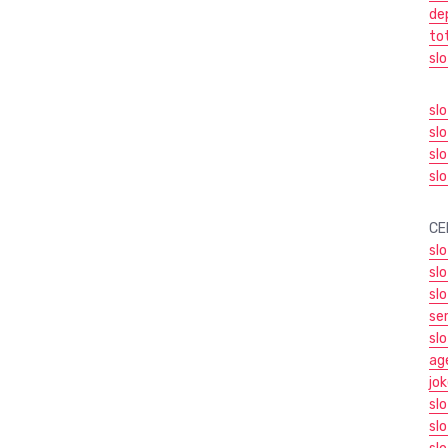
de
to
sl
sl
slo
slo
sl
CE
slo
sl
slo
se
sl
ag
jo
sl
sl