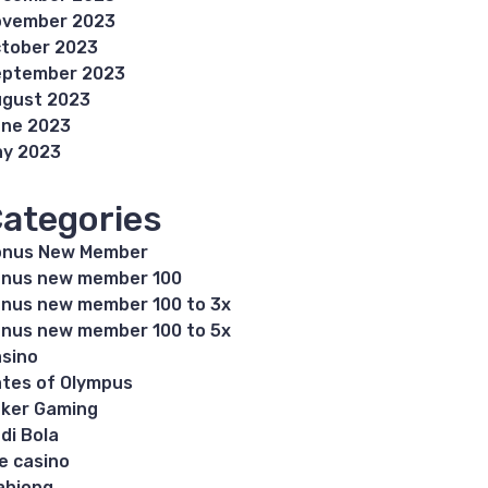
ovember 2023
tober 2023
eptember 2023
gust 2023
ne 2023
y 2023
ategories
onus New Member
nus new member 100
nus new member 100 to 3x
nus new member 100 to 5x
sino
tes of Olympus
ker Gaming
di Bola
ve casino
ahjong