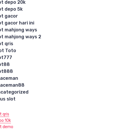
ot depo 20k
ot depo 5k
ot gacor
ot gacor hari ini
ot mahjong ways
ot mahjong ways 2
ot qris
ot Toto
ot777
ot88
ot888
paceman
paceman88
categorized
us slot
t qris
po 10k
ot demo