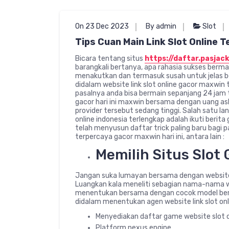
On 23 Dec 2023
By admin
Slot
Tips Cuan Main Link Slot Online 
Bicara tentang situs
https://daftar.pasjac
barangkali bertanya, apa rahasia sukses bermai
menakutkan dan termasuk susah untuk jelas b
didalam website link slot online gacor maxwi
pasalnya anda bisa bermain sepanjang 24 jam t
gacor hari ini maxwin bersama dengan uang asl
provider tersebut sedang tinggi. Salah satu 
online indonesia terlengkap adalah ikuti beri
telah menyusun daftar trick paling baru bagi pa
terpercaya gacor maxwin hari ini, antara lain :
Memilih Situs Slot 
Jangan suka lumayan bersama dengan website 
Luangkan kala meneliti sebagian nama-nama web
menentukan bersama dengan cocok model berma
didalam menentukan agen website link slot onl
Menyediakan daftar game website slot o
Platform nexus engine