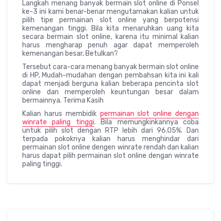
Langkah menang banyak bermain slot online di Ponsel
ke-3 ini kami benar-benar mengutamakan kalian untuk
pilih tipe permainan slot online yang berpotensi
kemenangan tinggi. Bila kita menaruhkan uang kita
secara bermain slot online, karena itu minimal kalian
harus mengharap penuh agar dapat memperoleh
kemenangan besar, Betulkan?
Tersebut cara-cara menang banyak bermain slot online
di HP, Mudah-mudahan dengan pembahsan kita ini kali
dapat menjadi berguna kalian beberapa pencinta slot
online dan memperoleh keuntungan besar dalam
bermainnya. Terima Kasih
Kalian harus membidik
permainan slot online dengan
winrate paling tinggi
. Bila memungkinkannya coba
untuk pilih slot dengan RTP lebih dari 96.05%. Dan
terpada pokoknya kalian harus menghindar dari
permainan slot online dengen winrate rendah dan kalian
harus dapat pilih permainan slot online dengan winrate
paling tinggi.