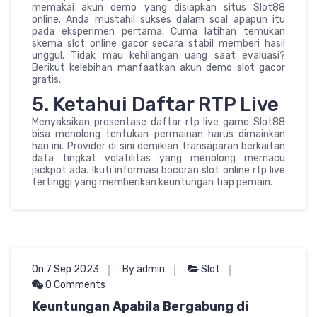
memakai akun demo yang disiapkan situs Slot88
online. Anda mustahil sukses dalam soal apapun itu
pada eksperimen pertama. Cuma latihan temukan
skema slot online gacor secara stabil memberi hasil
unggul. Tidak mau kehilangan uang saat evaluasi?
Berikut kelebihan manfaatkan akun demo slot gacor
gratis.
5. Ketahui Daftar RTP Live
Menyaksikan prosentase daftar rtp live game Slot88
bisa menolong tentukan permainan harus dimainkan
hari ini. Provider di sini demikian transaparan berkaitan
data tingkat volatilitas yang menolong memacu
jackpot ada. Ikuti informasi bocoran slot online rtp live
tertinggi yang memberikan keuntungan tiap pemain.
On 7 Sep 2023
By admin
Slot
0 Comments
Keuntungan Apabila Bergabung di