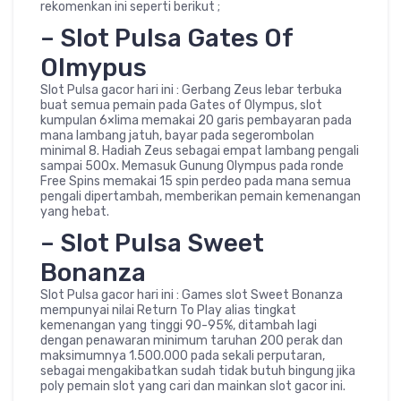
rekomenkan ini seperti berikut ;
– Slot Pulsa Gates Of
Olmypus
Slot Pulsa gacor hari ini : Gerbang Zeus lebar terbuka
buat semua pemain pada Gates of Olympus, slot
kumpulan 6×lima memakai 20 garis pembayaran pada
mana lambang jatuh, bayar pada segerombolan
minimal 8. Hadiah Zeus sebagai empat lambang pengali
sampai 500x. Memasuk Gunung Olympus pada ronde
Free Spins memakai 15 spin perdeo pada mana semua
pengali dipertambah, memberikan pemain kemenangan
yang hebat.
– Slot Pulsa Sweet
Bonanza
Slot Pulsa gacor hari ini : Games slot Sweet Bonanza
mempunyai nilai Return To Play alias tingkat
kemenangan yang tinggi 90-95%, ditambah lagi
dengan penawaran minimum taruhan 200 perak dan
maksimumnya 1.500.000 pada sekali perputaran,
sebagai mengakibatkan sudah tidak butuh bingung jika
poly pemain slot yang cari dan mainkan slot gacor ini.