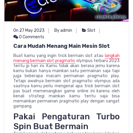
On 27 May 2023
By admin
Slot
0 Comments
Cara Mudah Menang Main Mesin Slot
Buat kamu yang ingin trick bermain slot atau
langkah
menang bermain slot pragmatic
olympus terbaru 2023
tentu jp hari ini. Kamu tidak akan berasa jemu karena
kamu bukan hanya mainkan satu permainan saja tapi
juga beberapa macam permainan pragmatic play.
Tetapi awalnya bermain slot pragmatic olympus ada
saatnya kamu perlu mengenal apa trick bermain slot
pas buat memenangkan game online ini karena oleh
kenali strategi mainkan kamu tentu saja bisa
memainkan permainan pragmatic play dengan sangat
gampang.
Pakai Pengaturan Turbo
Spin Buat Bermain