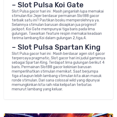
– Slot Pulsa Koi Gate
Slot Pulsa gacor hari ini : Masih janganlah lupa memakai
stimulan Koi Jejer berdasar permainan Slot88 gacor
terbaik satu ini? Pastikan bosku memperolehnya ya.
Selainnya stimulan barusan disiapkan jua progresif
jackpot. Koi Gate mempunyai tiga baris pada lima
gulungan. Tawarkan feature respin memakai keadaan
terima lambang Koi dalam gulungan 2,tiga,4.
– Slot Pulsa Spartan King
Slot Pulsa gacor hari ini : Masih berdasar agen slot gacor
terpercaya pragmatic, Slot gacor hari ini judul gamenya
sebagai Spartan King. Terdapat lima gulungan berikut 4
baris. Permainan Slot88 gacor kekinian barusan
memperlihatkan stimulan memikat. Saat berjumpa
tiga ataupun lebih lambang stimulan kita akan masuk
ronde stimulan. Dari sana colossal wild yang dipunyai
memungkinkan kita raih nilai kelipatan terbatas
menurut lambang yang keluar.