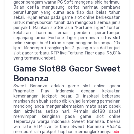
gacor beragam warna PG Soft mengenai shio harimau.
Jalan cerita mengusung cerita harimau pembawa
peruntungan yang cuma ada tiap dua belas tahun
sekali. Hujan emas pada game slot online berkekuatan
untuk menyuburkan tanah dan mengobati semua jenis
penyakit. Mainkan slot88 asia “Fortune Tiger” tonton
kelahiran harimau emas pemberi peruntungan
sepanjang umur. Fortune Tiger permainan situs slot
online simpel berfiturkan respin pengganda sampai 10x
lipat. Menempati rangking ke-3 paling atas daftar judi
slot gacor terbaru, RTP live Fortune Tiger capai 96,81%
yang termasuk hebat.
Game Slot88 Gacor Sweet
Bonanza
Sweet Bonanza adalah game slot online gacor
Pragmatic Play Indonesia dengan kekuatan
kemenangan jackpot besar. Di inspirasi beberapa
manisan dan buah sedap dibikin jadi lambang permainan
menolong anda menganakemaskan mata saat capek
dari aktivitas setiap hari. Pemain slot88 dapat
menyimpan keinginan pada game slot online
terpercaya warga Indonesia Sweet Bonanza. Karena
win rate RTP live terbaru Sweet Bonanza 96,51%
membuat raih jackpot tiap hari memungkinkannya
odin