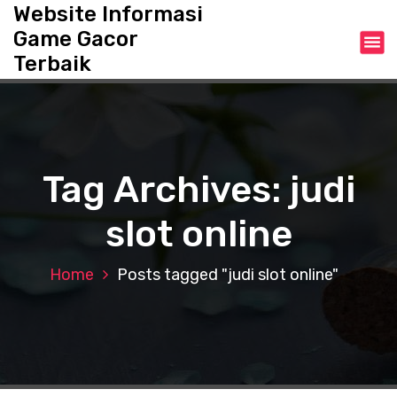
S
Website Informasi
k
Game Gacor
i
Terbaik
p
t
o
c
o
n
Tag Archives: judi
t
e
slot online
n
t
Home
Posts tagged "judi slot online"