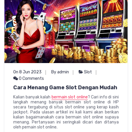
On 8 Jun 2023
By admin
Slot
0 Comments
Cara Menang Game Slot Dengan Mudah
Kalian banyak kalah
bermain slot online
? Cari info di sini
langkah menang banyak bermain slot online di HP
secara tergabung di situs slot online yang kerap kasih
jackpot. Pada ulasan artikel ini kali kami akan berikan
kalian bagaimanakah cara bermain slot online supaya
menang. Pertanyaan ini seringkali dicari dan ditanya
oleh pemain slot online.