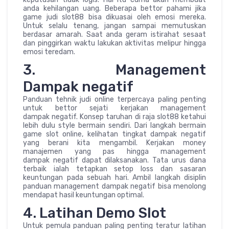
anda kehilangan uang. Beberapa bettor pahami jika
game judi slot88 bisa dikuasai oleh emosi mereka.
Untuk selalu tenang, jangan sampai memutuskan
berdasar amarah. Saat anda geram istirahat sesaat
dan pinggirkan waktu lakukan aktivitas melipur hingga
emosi teredam.
3. Management
Dampak negatif
Panduan tehnik judi online terpercaya paling penting
untuk bettor sejati kerjakan management
dampak negatif. Konsep taruhan di raja slot88 ketahui
lebih dulu style bermain sendiri. Dari langkah bermain
game slot online, kelihatan tingkat dampak negatif
yang berani kita mengambil. Kerjakan money
manajemen yang pas hingga management
dampak negatif dapat dilaksanakan. Tata urus dana
terbaik ialah tetapkan setop loss dan sasaran
keuntungan pada sebuah hari. Ambil langkah disiplin
panduan management dampak negatif bisa menolong
mendapat hasil keuntungan optimal.
4. Latihan Demo Slot
Untuk pemula panduan paling penting teratur latihan