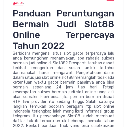
gacor
.
Panduan Peruntungan
Bermain Judi Slot88
Online Terpercaya
Tahun 2022
Berbicara mengenai situs slot gacor terpercaya lalu
anda kemungkinan menanyakan, apa rahasia sukses
bermain judi online di Slot88? Prospect taruhan dapat
terlihat mengerikan dan susah untuk ketahui
darimanakah harus mengawali. Pengetahuan dasar
dalam situs judi slot online slot88 memanglah tidak ada
ketentuan waktu gacor bermain pasalnya anda bisa
bermain sepanjang 24 jam tiap hari. Tetapi
kesempatan sukses bermain judi slot online uang asli
akan semakin lebih besar jika pemain bermain disaat
RTP live provider itu sedang tinggi. Salah satunya
langkah temukan bocoran beragam rtp slot online
indonesia terlengkap ialah meng ikuti informasi group
telegram. Itu penyebabnya Slot88 sudah membuat
daftar taktik terbaru untuk beberapa pemula tahun
2022. Berikut panduan trick yang bisa diaplikasikan