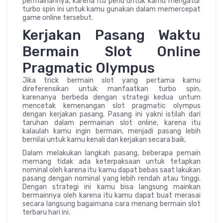
permainannya, karena itu perlu untuk kamu mengatur
turbo spin ini untuk kamu gunakan dalam memercepat
game online tersebut.
Kerjakan Pasang Waktu
Bermain Slot Online
Pragmatic Olympus
Jika trick bermain slot yang pertama kamu
direferensikan untuk manfaatkan turbo spin,
karenanya berbeda dengan strategi kedua untum
mencetak kemenangan slot pragmatic olympus
dengan kerjakan pasang. Pasang ini yakni istilah dari
taruhan dalam permainan slot online, karena itu
kalaulah kamu ingin bermain, menjadi pasang lebih
bernilai untuk kamu kenali dan kerjakan secara baik.
Dalam melakukan langkah pasang, beberapa pemain
memang tidak ada keterpaksaan untuk tetapkan
nominal oleh karena itu kamu dapat bebas saat lakukan
pasang dengan nominal yang lebih rendah atau tinggi.
Dengan strategi ini kamu bisa langsung mainkan
bermainnya oleh karena itu kamu dapat buat merasai
secara langsung bagaimana cara menang bermain slot
terbaru hari ini.