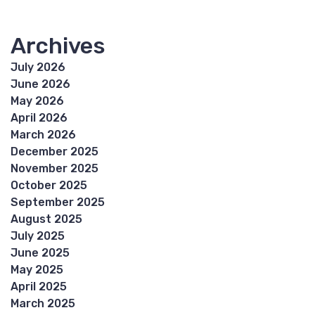
Archives
July 2026
June 2026
May 2026
April 2026
March 2026
December 2025
November 2025
October 2025
September 2025
August 2025
July 2025
June 2025
May 2025
April 2025
March 2025