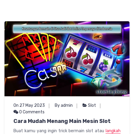
On 27 May 2023
By admin
Slot
0 Comments
Cara Mudah Menang Main Mesin Slot
Buat kamu yang ingin trick bermain slot atau
langkah