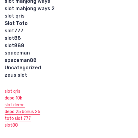
slot mahjong ways
slot mahjong ways 2
slot qris
Slot Toto
slot777
slot88
slot888
spaceman
spaceman88
Uncategorized
zeus slot
slot qris
depo 10k
slot demo
depo 25 bonus 25
toto slot 777
slot88