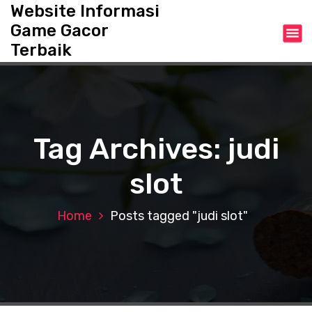
S
Website Informasi
k
Game Gacor
i
Terbaik
p
t
o
c
o
n
Tag Archives: judi
t
e
slot
n
t
Home
Posts tagged "judi slot"