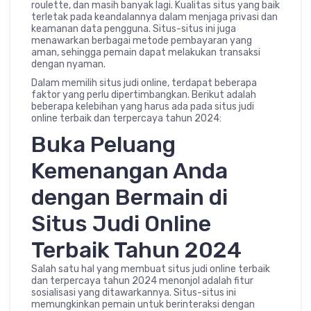
roulette, dan masih banyak lagi. Kualitas situs yang baik
terletak pada keandalannya dalam menjaga privasi dan
keamanan data pengguna. Situs-situs ini juga
menawarkan berbagai metode pembayaran yang
aman, sehingga pemain dapat melakukan transaksi
dengan nyaman.
Dalam memilih situs judi online, terdapat beberapa
faktor yang perlu dipertimbangkan. Berikut adalah
beberapa kelebihan yang harus ada pada situs judi
online terbaik dan terpercaya tahun 2024:
Buka Peluang
Kemenangan Anda
dengan Bermain di
Situs Judi Online
Terbaik Tahun 2024
Salah satu hal yang membuat situs judi online terbaik
dan terpercaya tahun 2024 menonjol adalah fitur
sosialisasi yang ditawarkannya. Situs-situs ini
memungkinkan pemain untuk berinteraksi dengan