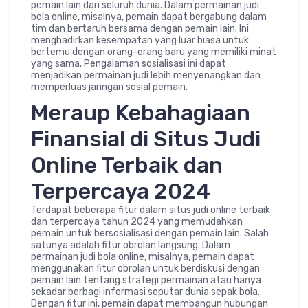
pemain lain dari seluruh dunia. Dalam permainan judi
bola online, misalnya, pemain dapat bergabung dalam
tim dan bertaruh bersama dengan pemain lain. Ini
menghadirkan kesempatan yang luar biasa untuk
bertemu dengan orang-orang baru yang memiliki minat
yang sama. Pengalaman sosialisasi ini dapat
menjadikan permainan judi lebih menyenangkan dan
memperluas jaringan sosial pemain.
Meraup Kebahagiaan
Finansial di Situs Judi
Online Terbaik dan
Terpercaya 2024
Terdapat beberapa fitur dalam situs judi online terbaik
dan terpercaya tahun 2024 yang memudahkan
pemain untuk bersosialisasi dengan pemain lain. Salah
satunya adalah fitur obrolan langsung. Dalam
permainan judi bola online, misalnya, pemain dapat
menggunakan fitur obrolan untuk berdiskusi dengan
pemain lain tentang strategi permainan atau hanya
sekadar berbagi informasi seputar dunia sepak bola.
Dengan fitur ini, pemain dapat membangun hubungan