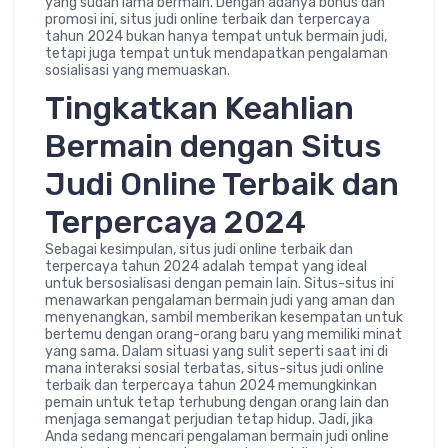
yang sudah lama bermain. Dengan adanya bonus dan
promosi ini, situs judi online terbaik dan terpercaya
tahun 2024 bukan hanya tempat untuk bermain judi,
tetapi juga tempat untuk mendapatkan pengalaman
sosialisasi yang memuaskan.
Tingkatkan Keahlian
Bermain dengan Situs
Judi Online Terbaik dan
Terpercaya 2024
Sebagai kesimpulan, situs judi online terbaik dan
terpercaya tahun 2024 adalah tempat yang ideal
untuk bersosialisasi dengan pemain lain. Situs-situs ini
menawarkan pengalaman bermain judi yang aman dan
menyenangkan, sambil memberikan kesempatan untuk
bertemu dengan orang-orang baru yang memiliki minat
yang sama. Dalam situasi yang sulit seperti saat ini di
mana interaksi sosial terbatas, situs-situs judi online
terbaik dan terpercaya tahun 2024 memungkinkan
pemain untuk tetap terhubung dengan orang lain dan
menjaga semangat perjudian tetap hidup. Jadi, jika
Anda sedang mencari pengalaman bermain judi online