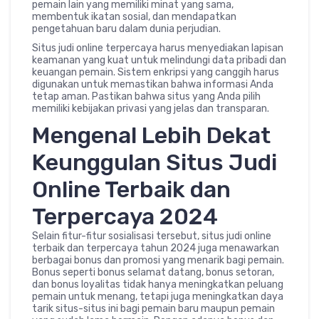
pemain lain yang memiliki minat yang sama,
membentuk ikatan sosial, dan mendapatkan
pengetahuan baru dalam dunia perjudian.
Situs judi online terpercaya harus menyediakan lapisan
keamanan yang kuat untuk melindungi data pribadi dan
keuangan pemain. Sistem enkripsi yang canggih harus
digunakan untuk memastikan bahwa informasi Anda
tetap aman. Pastikan bahwa situs yang Anda pilih
memiliki kebijakan privasi yang jelas dan transparan.
Mengenal Lebih Dekat
Keunggulan Situs Judi
Online Terbaik dan
Terpercaya 2024
Selain fitur-fitur sosialisasi tersebut, situs judi online
terbaik dan terpercaya tahun 2024 juga menawarkan
berbagai bonus dan promosi yang menarik bagi pemain.
Bonus seperti bonus selamat datang, bonus setoran,
dan bonus loyalitas tidak hanya meningkatkan peluang
pemain untuk menang, tetapi juga meningkatkan daya
tarik situs-situs ini bagi pemain baru maupun pemain