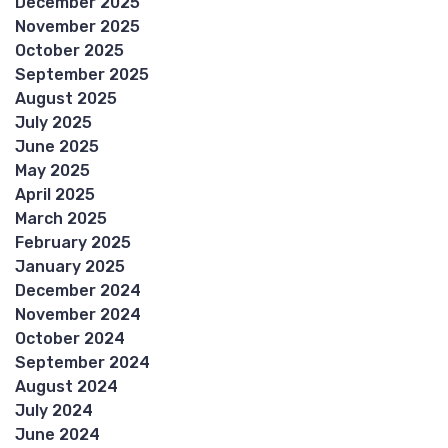
December 2025
November 2025
October 2025
September 2025
August 2025
July 2025
June 2025
May 2025
April 2025
March 2025
February 2025
January 2025
December 2024
November 2024
October 2024
September 2024
August 2024
July 2024
June 2024