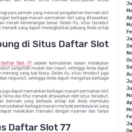
Ju
Ma
 bagi para pemain yang mencari pengalaman bermain slot
Ap
gan berbagai macam permainan slot yang ditawarkan,
 meraih kemenangan besar. Selain itu, situs tersebut
Ma
i menarik yang dapat meningkatkan peluang Anda untuk
Fe
Ja
ng di Situs Daftar Slot
D
N
Oc
 Daftar Slot 77
adalah kemudahan dalam melakukan
S
rsebut sangatlah mudah dan cepat, sehingga Anda dapat
enang yang luar biasa. Selain itu, situs tersebut juga
Au
an responsif, sehingga Anda dapat mengatasi berbagai
Ju
Ju
nda juga dapat memainkan berbagai macam permainan slot
Ma
tema dan fitur menarik ditawarkan oleh situs tersebut,
an bermain yang berbeda setiap kali Anda membuka
Ap
juga menyediakan berbagai macam metode pembayaran yang
Ma
 dapat melakukan transaksi dengan nyaman dan tanpa
Fe
Ja
s Daftar Slot 77
D