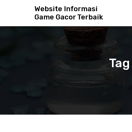
S
Website Informasi
k
Game Gacor Terbaik
i
p
t
o
c
o
n
Tag
t
e
n
t