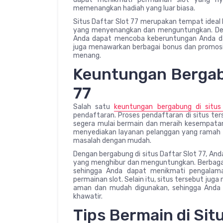
memenangkan hadiah yang luar biasa.
Situs Daftar Slot 77 merupakan tempat ideal
yang menyenangkan dan menguntungkan. Den
Anda dapat mencoba keberuntungan Anda dan
juga menawarkan berbagai bonus dan promos
menang.
Keuntungan Bergabu
77
Salah satu
keuntungan bergabung di situs
pendaftaran. Proses pendaftaran di situs te
segera mulai bermain dan meraih kesempatan m
menyediakan layanan pelanggan yang ramah d
masalah dengan mudah.
Dengan bergabung di situs Daftar Slot 77, A
yang menghibur dan menguntungkan. Berbagai 
sehingga Anda dapat menikmati pengalam
permainan slot. Selain itu, situs tersebut 
aman dan mudah digunakan, sehingga Anda
khawatir.
Tips Bermain di Situ