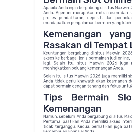
Apabila Anda ingin bergabung di situs Maxwin
Anda. Agen ini merupakan mitra resmi dar
proses pendaftaran, deposit, dan penari
mendapatkan pengalaman bermain yang lebih 
Kemenangan yan
Rasakan di Tempat 
Keuntungan bergabung di situs Maxwin 202
akses ke berbagai jenis permainan judi online, 
lagi. Selain itu, situs Maxwin 2026 ju
meningkatkan peluang kemenangan Anda.
Selain itu, situs Maxwin 2026 juga memiliki
Anda tidak perlu khawatir akan keamanan da
dapat bermain dengan tenang dan fokus untu
Tips Bermain Slo
Kemenangan
Namun, sebelum Anda bergabung di situs Maxw
Pertama, pastikan Anda memiliki akses inter
tidak terganggu. Kedua, perhatikan juga ba
kemampuan finansial Anda.