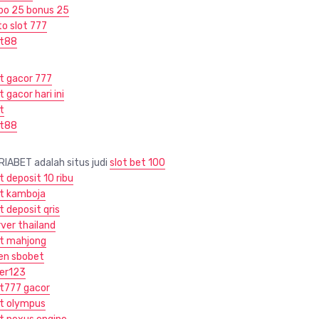
po 25 bonus 25
to slot 777
ot88
ot gacor 777
t gacor hari ini
t
ot88
RIABET adalah situs judi
slot bet 100
t deposit 10 ribu
ot kamboja
t deposit qris
rver thailand
ot mahjong
en sbobet
ker123
ot777 gacor
ot olympus