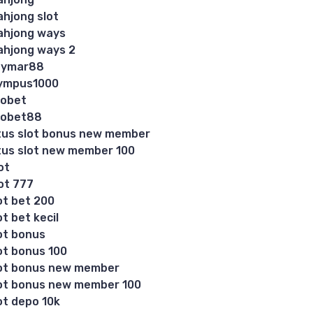
hjong slot
hjong ways
hjong ways 2
eymar88
ympus1000
obet
bobet88
tus slot bonus new member
tus slot new member 100
ot
ot 777
ot bet 200
ot bet kecil
ot bonus
ot bonus 100
ot bonus new member
ot bonus new member 100
ot depo 10k