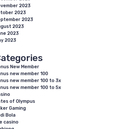
ovember 2023
tober 2023
eptember 2023
gust 2023
ne 2023
y 2023
ategories
onus New Member
nus new member 100
nus new member 100 to 3x
nus new member 100 to 5x
sino
tes of Olympus
ker Gaming
di Bola
ve casino
ahjong