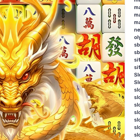
ma
ma
ma
n
ol
sb
s
si
si
Sl
Sl
sl
sl
sl
sl
sl
sl
sl