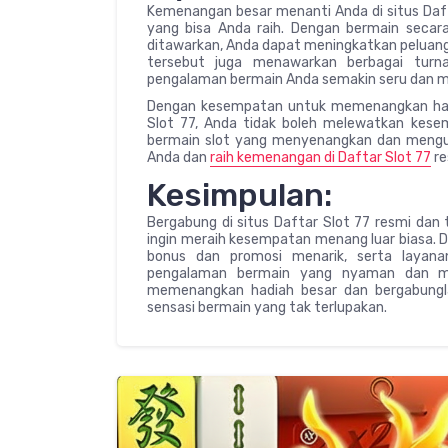
Kemenangan besar menanti Anda di situs Daft
yang bisa Anda raih. Dengan bermain seca
ditawarkan, Anda dapat meningkatkan peluang 
tersebut juga menawarkan berbagai tur
pengalaman bermain Anda semakin seru dan m
Dengan kesempatan untuk memenangkan hadi
Slot 77, Anda tidak boleh melewatkan kesem
bermain slot yang menyenangkan dan meng
Anda dan
raih kemenangan di Daftar Slot 77
re
Kesimpulan:
Bergabung di situs Daftar Slot 77 resmi dan
ingin meraih kesempatan menang luar biasa. 
bonus dan promosi menarik, serta layana
pengalaman bermain yang nyaman dan m
memenangkan hadiah besar dan bergabungla
sensasi bermain yang tak terlupakan.