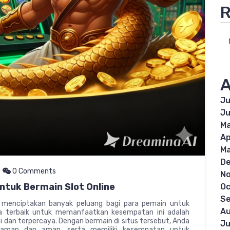
R
A
Ju
Ju
Ma
Ap
Ma
D
0 Comments
N
ntuk Bermain Slot Online
Oc
S
ah menciptakan banyak peluang bagi para pemain untuk
Au
a terbaik untuk memanfaatkan kesempatan ini adalah
 dan terpercaya. Dengan bermain di situs tersebut, Anda
Ju
yaman dan aman, serta memiliki kesempatan untuk