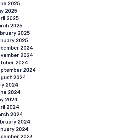
ne 2025
y 2025
ril 2025
rch 2025
bruary 2025
nuary 2025
ecember 2024
ovember 2024
tober 2024
eptember 2024
gust 2024
ly 2024
ne 2024
y 2024
ril 2024
rch 2024
bruary 2024
nuary 2024
ecember 2023