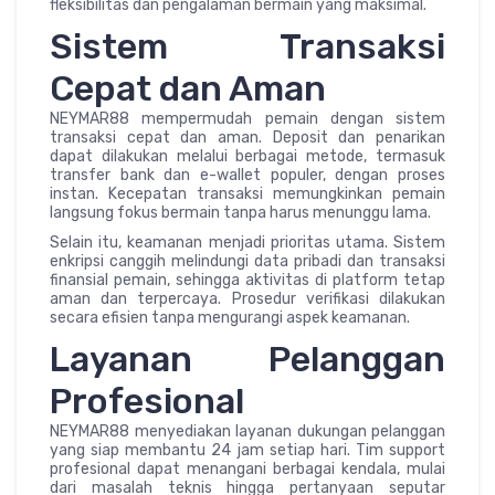
fleksibilitas dan pengalaman bermain yang maksimal.
Sistem Transaksi
Cepat dan Aman
NEYMAR88 mempermudah pemain dengan sistem
transaksi cepat dan aman. Deposit dan penarikan
dapat dilakukan melalui berbagai metode, termasuk
transfer bank dan e-wallet populer, dengan proses
instan. Kecepatan transaksi memungkinkan pemain
langsung fokus bermain tanpa harus menunggu lama.
Selain itu, keamanan menjadi prioritas utama. Sistem
enkripsi canggih melindungi data pribadi dan transaksi
finansial pemain, sehingga aktivitas di platform tetap
aman dan terpercaya. Prosedur verifikasi dilakukan
secara efisien tanpa mengurangi aspek keamanan.
Layanan Pelanggan
Profesional
NEYMAR88 menyediakan layanan dukungan pelanggan
yang siap membantu 24 jam setiap hari. Tim support
profesional dapat menangani berbagai kendala, mulai
dari masalah teknis hingga pertanyaan seputar