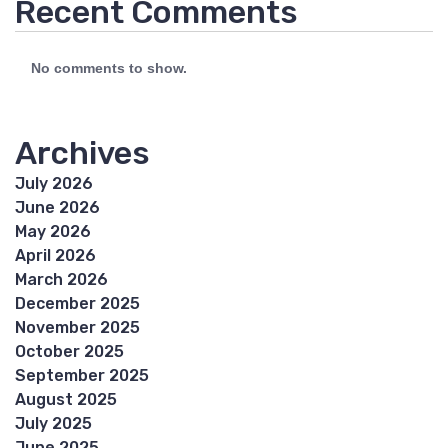
Recent Comments
No comments to show.
Archives
July 2026
June 2026
May 2026
April 2026
March 2026
December 2025
November 2025
October 2025
September 2025
August 2025
July 2025
June 2025