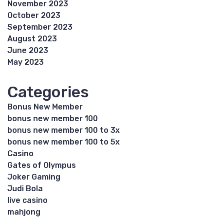
November 2023
October 2023
September 2023
August 2023
June 2023
May 2023
Categories
Bonus New Member
bonus new member 100
bonus new member 100 to 3x
bonus new member 100 to 5x
Casino
Gates of Olympus
Joker Gaming
Judi Bola
live casino
mahjong