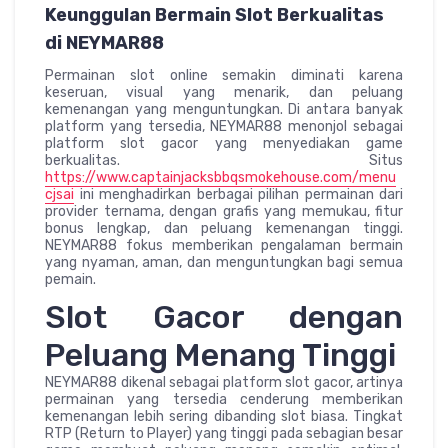
Keunggulan Bermain Slot Berkualitas
di NEYMAR88
Permainan slot online semakin diminati karena
keseruan, visual yang menarik, dan peluang
kemenangan yang menguntungkan. Di antara banyak
platform yang tersedia, NEYMAR88 menonjol sebagai
platform slot gacor yang menyediakan game
berkualitas. Situs
https://www.captainjacksbbqsmokehouse.com/menu
cjsai
ini menghadirkan berbagai pilihan permainan dari
provider ternama, dengan grafis yang memukau, fitur
bonus lengkap, dan peluang kemenangan tinggi.
NEYMAR88 fokus memberikan pengalaman bermain
yang nyaman, aman, dan menguntungkan bagi semua
pemain.
Slot Gacor dengan
Peluang Menang Tinggi
NEYMAR88 dikenal sebagai platform slot gacor, artinya
permainan yang tersedia cenderung memberikan
kemenangan lebih sering dibanding slot biasa. Tingkat
RTP (Return to Player) yang tinggi pada sebagian besar