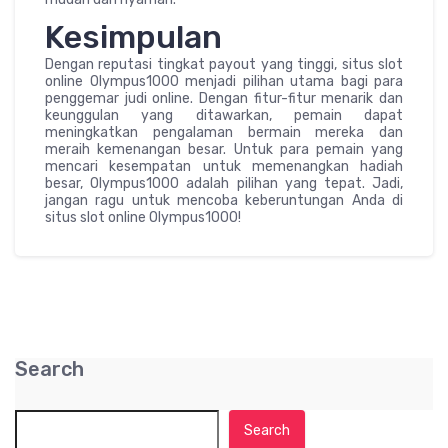
Kesimpulan
Dengan reputasi tingkat payout yang tinggi, situs slot
online Olympus1000 menjadi pilihan utama bagi para
penggemar judi online. Dengan fitur-fitur menarik dan
keunggulan yang ditawarkan, pemain dapat
meningkatkan pengalaman bermain mereka dan
meraih kemenangan besar. Untuk para pemain yang
mencari kesempatan untuk memenangkan hadiah
besar, Olympus1000 adalah pilihan yang tepat. Jadi,
jangan ragu untuk mencoba keberuntungan Anda di
situs slot online Olympus1000!
Search
Search