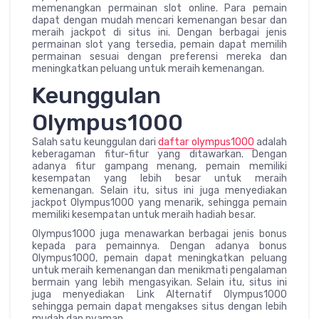
memenangkan permainan slot online. Para pemain
dapat dengan mudah mencari kemenangan besar dan
meraih jackpot di situs ini. Dengan berbagai jenis
permainan slot yang tersedia, pemain dapat memilih
permainan sesuai dengan preferensi mereka dan
meningkatkan peluang untuk meraih kemenangan.
Keunggulan
Olympus1000
Salah satu keunggulan dari
daftar olympus1000
adalah
keberagaman fitur-fitur yang ditawarkan. Dengan
adanya fitur gampang menang, pemain memiliki
kesempatan yang lebih besar untuk meraih
kemenangan. Selain itu, situs ini juga menyediakan
jackpot Olympus1000 yang menarik, sehingga pemain
memiliki kesempatan untuk meraih hadiah besar.
Olympus1000 juga menawarkan berbagai jenis bonus
kepada para pemainnya. Dengan adanya bonus
Olympus1000, pemain dapat meningkatkan peluang
untuk meraih kemenangan dan menikmati pengalaman
bermain yang lebih mengasyikan. Selain itu, situs ini
juga menyediakan Link Alternatif Olympus1000
sehingga pemain dapat mengakses situs dengan lebih
mudah dan nyaman.