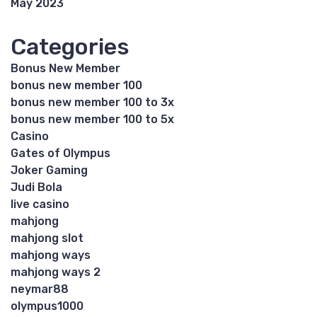
May 2023
Categories
Bonus New Member
bonus new member 100
bonus new member 100 to 3x
bonus new member 100 to 5x
Casino
Gates of Olympus
Joker Gaming
Judi Bola
live casino
mahjong
mahjong slot
mahjong ways
mahjong ways 2
neymar88
olympus1000