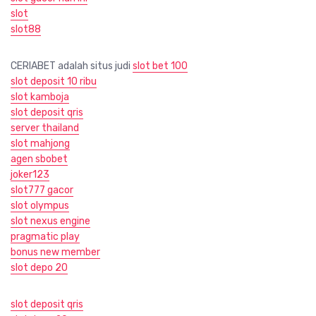
slot
slot88
CERIABET adalah situs judi
slot bet 100
slot deposit 10 ribu
slot kamboja
slot deposit qris
server thailand
slot mahjong
agen sbobet
joker123
slot777 gacor
slot olympus
slot nexus engine
pragmatic play
bonus new member
slot depo 20
slot deposit qris