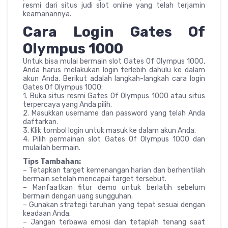
resmi dari situs judi slot online yang telah terjamin
keamanannya.
Cara Login Gates Of
Olympus 1000
Untuk bisa mulai bermain slot Gates Of Olympus 1000,
Anda harus melakukan login terlebih dahulu ke dalam
akun Anda. Berikut adalah langkah-langkah cara login
Gates Of Olympus 1000:
1. Buka situs resmi Gates Of Olympus 1000 atau situs
terpercaya yang Anda pilih.
2. Masukkan username dan password yang telah Anda
daftarkan.
3. Klik tombol login untuk masuk ke dalam akun Anda.
4. Pilih permainan slot Gates Of Olympus 1000 dan
mulailah bermain.
Tips Tambahan:
– Tetapkan target kemenangan harian dan berhentilah
bermain setelah mencapai target tersebut.
– Manfaatkan fitur demo untuk berlatih sebelum
bermain dengan uang sungguhan.
– Gunakan strategi taruhan yang tepat sesuai dengan
keadaan Anda.
– Jangan terbawa emosi dan tetaplah tenang saat