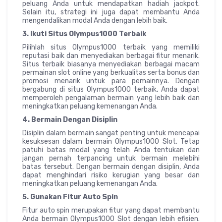
peluang Anda untuk mendapatkan hadiah jackpot.
Selain itu, strategi ini juga dapat membantu Anda
mengendalikan modal Anda dengan lebih baik.
3. Ikuti Situs Olympus1000 Terbaik
Pilihlah situs Olympus1000 terbaik yang memiliki
reputasi baik dan menyediakan berbagai fitur menarik.
Situs terbaik biasanya menyediakan berbagai macam
permainan slot online yang berkualitas serta bonus dan
promosi menarik untuk para pemainnya. Dengan
bergabung di situs Olympus1000 terbaik, Anda dapat
memperoleh pengalaman bermain yang lebih baik dan
meningkatkan peluang kemenangan Anda.
4. Bermain Dengan Disiplin
Disiplin dalam bermain sangat penting untuk mencapai
kesuksesan dalam bermain Olympus1000 Slot. Tetap
patuhi batas modal yang telah Anda tentukan dan
jangan pernah terpancing untuk bermain melebihi
batas tersebut. Dengan bermain dengan disiplin, Anda
dapat menghindari risiko kerugian yang besar dan
meningkatkan peluang kemenangan Anda.
5. Gunakan Fitur Auto Spin
Fitur auto spin merupakan fitur yang dapat membantu
Anda bermain Olympus1000 Slot dengan lebih efisien.