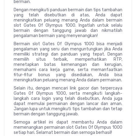
bermain.
Dengan mengikuti panduan bermain dan tips tambahan
yang telah disebutkan di atas, Anda dapat
meningkatkan peluang menang Anda dalam bermain
slot Gates Of Olympus 1000. Ingatlah untuk selalu
bermain dengan tanggung jawab dan nikmatilah
pengalaman bermain yang menyenangkan!
Bermain slot Gates Of Olympus 1000 bisa menjadi
pengalaman yang seru dan menguntungkan jika Anda
memiliki strategi dan panduan yang tepat. Dengan
memilih situs terbaik, memperhatikan RTP,
menetapkan batas kemenangan dan kerugian,
memahami cara kerja game, serta memanfaatkan
fitur-fitur bonus yang disediakan, Anda bisa
meningkatkan peluang menang Anda dalam permainan.
Selain itu, dengan mencari link gacor dan terpercaya
Gates Of Olympus 1000, serta mengikuti langkah-
langkah cara login yang telah disebutkan, Anda juga
dapat memulai permainan dengan lancar dan aman.
Jangan lupa untuk mengikuti tips tambahan dan tetap
bermain dengan tanggung jawab.
Semoga artikel ini dapat membantu Anda dalam
memenangkan permainan slot Gates Of Olympus 1000
setiap hari. Selamat bermain dan semoga berhasil!