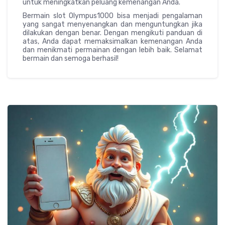
untuk meningkatkan peluang kemenangan Anda.
Bermain slot Olympus1000 bisa menjadi pengalaman
yang sangat menyenangkan dan menguntungkan jika
dilakukan dengan benar. Dengan mengikuti panduan di
atas, Anda dapat memaksimalkan kemenangan Anda
dan menikmati permainan dengan lebih baik. Selamat
bermain dan semoga berhasil!