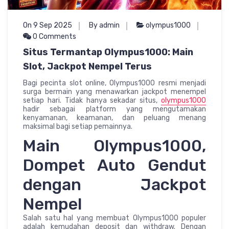
On 9 Sep 2025
By admin
olympus1000
0 Comments
Situs Termantap Olympus1000: Main
Slot, Jackpot Nempel Terus
Bagi pecinta slot online, Olympus1000 resmi menjadi
surga bermain yang menawarkan jackpot menempel
setiap hari. Tidak hanya sekadar situs,
olympus1000
hadir sebagai platform yang mengutamakan
kenyamanan, keamanan, dan peluang menang
maksimal bagi setiap pemainnya.
Main Olympus1000,
Dompet Auto Gendut
dengan Jackpot
Nempel
Salah satu hal yang membuat Olympus1000 populer
adalah kemudahan deposit dan withdraw. Dengan