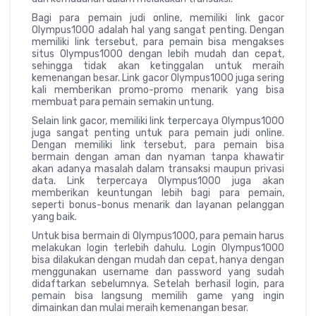
Bagi para pemain judi online, memiliki link gacor
Olympus1000 adalah hal yang sangat penting. Dengan
memiliki link tersebut, para pemain bisa mengakses
situs Olympus1000 dengan lebih mudah dan cepat,
sehingga tidak akan ketinggalan untuk meraih
kemenangan besar. Link gacor Olympus1000 juga sering
kali memberikan promo-promo menarik yang bisa
membuat para pemain semakin untung.
Selain link gacor, memiliki link terpercaya Olympus1000
juga sangat penting untuk para pemain judi online.
Dengan memiliki link tersebut, para pemain bisa
bermain dengan aman dan nyaman tanpa khawatir
akan adanya masalah dalam transaksi maupun privasi
data. Link terpercaya Olympus1000 juga akan
memberikan keuntungan lebih bagi para pemain,
seperti bonus-bonus menarik dan layanan pelanggan
yang baik.
Untuk bisa bermain di Olympus1000, para pemain harus
melakukan login terlebih dahulu. Login Olympus1000
bisa dilakukan dengan mudah dan cepat, hanya dengan
menggunakan username dan password yang sudah
didaftarkan sebelumnya. Setelah berhasil login, para
pemain bisa langsung memilih game yang ingin
dimainkan dan mulai meraih kemenangan besar.