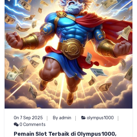
On 7 Sep 2025
By admin
olympus1000
0 Comments
Pemain Slot Terbaik di Olympus1000,