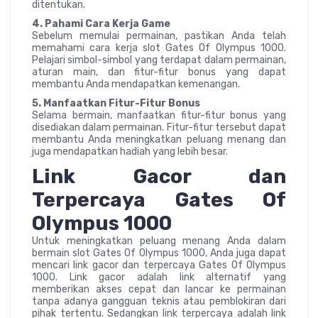
ditentukan.
4. Pahami Cara Kerja Game
Sebelum memulai permainan, pastikan Anda telah
memahami cara kerja slot Gates Of Olympus 1000.
Pelajari simbol-simbol yang terdapat dalam permainan,
aturan main, dan fitur-fitur bonus yang dapat
membantu Anda mendapatkan kemenangan.
5. Manfaatkan Fitur-Fitur Bonus
Selama bermain, manfaatkan fitur-fitur bonus yang
disediakan dalam permainan. Fitur-fitur tersebut dapat
membantu Anda meningkatkan peluang menang dan
juga mendapatkan hadiah yang lebih besar.
Link Gacor dan
Terpercaya Gates Of
Olympus 1000
Untuk meningkatkan peluang menang Anda dalam
bermain slot Gates Of Olympus 1000, Anda juga dapat
mencari link gacor dan terpercaya Gates Of Olympus
1000. Link gacor adalah link alternatif yang
memberikan akses cepat dan lancar ke permainan
tanpa adanya gangguan teknis atau pemblokiran dari
pihak tertentu. Sedangkan link terpercaya adalah link