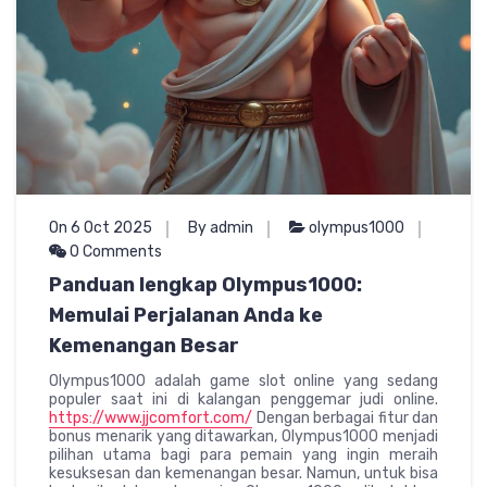
On 6 Oct 2025
By admin
olympus1000
0 Comments
Panduan lengkap Olympus1000:
Memulai Perjalanan Anda ke
Kemenangan Besar
Olympus1000 adalah game slot online yang sedang
populer saat ini di kalangan penggemar judi online.
https://www.jjcomfort.com/
Dengan berbagai fitur dan
bonus menarik yang ditawarkan, Olympus1000 menjadi
pilihan utama bagi para pemain yang ingin meraih
kesuksesan dan kemenangan besar. Namun, untuk bisa