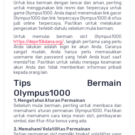
Untuk bisa bermain dengan lancar dan aman, penting
untuk menggunakan link resmi dan terpercaya untuk
game Olympus1000. Anda dapat menemukan link gacor
Olympus1000 dan link terpercaya Olympus1000 di situs
judi online terpercaya. Pastikan untuk melakukan
pengecekan terlebih dahulu sebelum mulai bermain.
Untuk memulai bermain slot Olympus1000
https://depo10kdana.org/
, langkah pertama yang perlu
Anda lakukan adalah login ke akun Anda. Caranya
sangat mudah, Anda hanya perlu memasukkan
username dan password yang telah Anda buat saat
mendaftar. Pastikan untuk selalu menjaga keamanan
akun Anda dan tidak memberikan informasi pribadi
kepada orang lain.
Tips Bermain
Olympus1000
1. Mengetahui Aturan Permainan
Sebelum mulai bermain, penting untuk membaca dan
memahami aturan permainan Olympus1000. Pastikan
untuk memahami cara kerja mesin slot, pembayaran
simbol, dan fitur-fitur bonus yang ada.
2. Memahami Volatilitas Permainan
Setiap permainan slot memiliki tingkat volatilitas yang