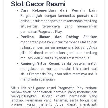
Slot Gacor Resmi
Cari Rekomendasi dari Pemain Lain
:
Bergabunglah dengan komunitas pemain slot
online untuk mendapatkan rekomendasi tentang
situs-situs terpercaya yang menawarkan
permainan Pragmatic Play.
Periksa Ulasan dan Rating
: Sebelum
mendaftar, pastikan untuk membaca ulasan dan
rating dari pemain lain mengenai situs yang Anda
pilih. Ini dapat memberikan gambaran tentang
reputasi dan kualitas layanan situs tersebut.
Kunjungi Situs Resmi
: Selalu pastikan untuk
mengakses permainan melalui link resmi dari
situs Pragmatic Play atau mitra resminya untuk
menghindari penipuan.
Situs link slot gacor resmi Pragmatic Play terbaru
menawarkan pengalaman bermain yang menarik dan
menguntungkan. Dengan koleksi permainan yang
lengkap, keamanan yang terjamin, serta bonus dan
promosi yang menarik, Anda dapat menikmati