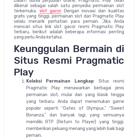
Dalam dunia perjudian online, Pragmatic Play telah
dikenal sebagai salah satu penyedia permainan slot
terkemuka.
slot gacor
Dengan inovasi dan kualitas
grafis yang tinggi, permainan slot dari Pragmatic Play
selalu menarik perhatian para pemain. Jika Anda
mencari situs link slot gacor resmi Pragmatic Play
terbaru, berikut adalah beberapa informasi penting
yang perlu Anda ketahui.
Keunggulan Bermain di
Situs Resmi Pragmatic
Play
Koleksi Permainan Lengkap
: Situs resmi
Pragmatic Play menawarkan berbagai jenis
permainan slot, mulai dari yang klasik hingga
yang terbaru. Anda dapat menemukan game
populer seperti “Gates of Olympus,” “Sweet
Bonanza,” dan banyak lagi, yang semuanya
memiliki RTP (Return to Player) yang tinggi,
memberikan peluang menang yang lebih baik bagi
pemain.