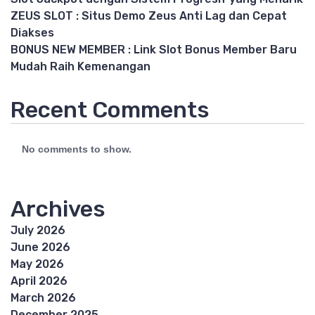
ZEUS SLOT : Situs Demo Zeus Anti Lag dan Cepat
Diakses
BONUS NEW MEMBER : Link Slot Bonus Member Baru
Mudah Raih Kemenangan
Recent Comments
No comments to show.
Archives
July 2026
June 2026
May 2026
April 2026
March 2026
December 2025