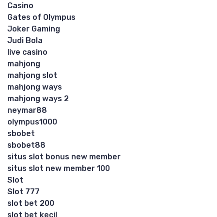
Casino
Gates of Olympus
Joker Gaming
Judi Bola
live casino
mahjong
mahjong slot
mahjong ways
mahjong ways 2
neymar88
olympus1000
sbobet
sbobet88
situs slot bonus new member
situs slot new member 100
Slot
Slot 777
slot bet 200
slot bet kecil