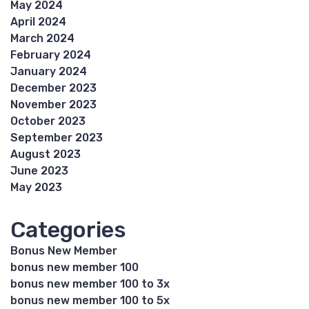
May 2024
April 2024
March 2024
February 2024
January 2024
December 2023
November 2023
October 2023
September 2023
August 2023
June 2023
May 2023
Categories
Bonus New Member
bonus new member 100
bonus new member 100 to 3x
bonus new member 100 to 5x