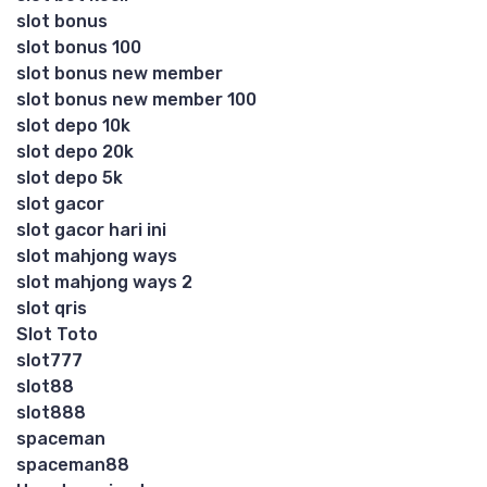
slot bonus
slot bonus 100
slot bonus new member
slot bonus new member 100
slot depo 10k
slot depo 20k
slot depo 5k
slot gacor
slot gacor hari ini
slot mahjong ways
slot mahjong ways 2
slot qris
Slot Toto
slot777
slot88
slot888
spaceman
spaceman88