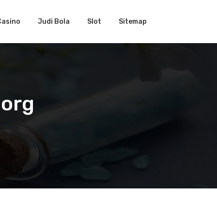
Casino
Judi Bola
Slot
Sitemap
.org