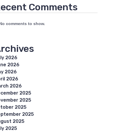
ecent Comments
No comments to show.
rchives
ly 2026
ne 2026
y 2026
ril 2026
rch 2026
ecember 2025
ovember 2025
tober 2025
eptember 2025
gust 2025
ly 2025