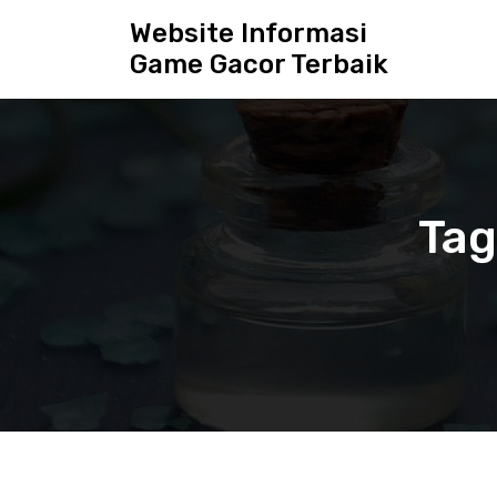
S
Website Informasi
k
Game Gacor Terbaik
i
p
t
o
c
o
n
Tag
t
e
n
t