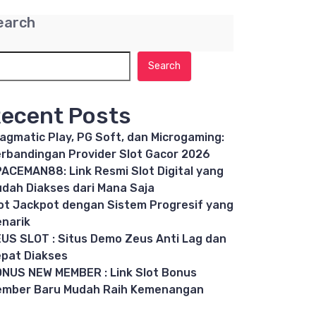
earch
Search
ecent Posts
agmatic Play, PG Soft, dan Microgaming:
rbandingan Provider Slot Gacor 2026
ACEMAN88: Link Resmi Slot Digital yang
dah Diakses dari Mana Saja
ot Jackpot dengan Sistem Progresif yang
narik
US SLOT : Situs Demo Zeus Anti Lag dan
pat Diakses
NUS NEW MEMBER : Link Slot Bonus
mber Baru Mudah Raih Kemenangan