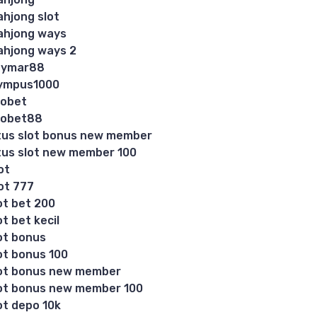
hjong slot
hjong ways
hjong ways 2
eymar88
ympus1000
obet
bobet88
tus slot bonus new member
tus slot new member 100
ot
ot 777
ot bet 200
ot bet kecil
ot bonus
ot bonus 100
ot bonus new member
ot bonus new member 100
ot depo 10k