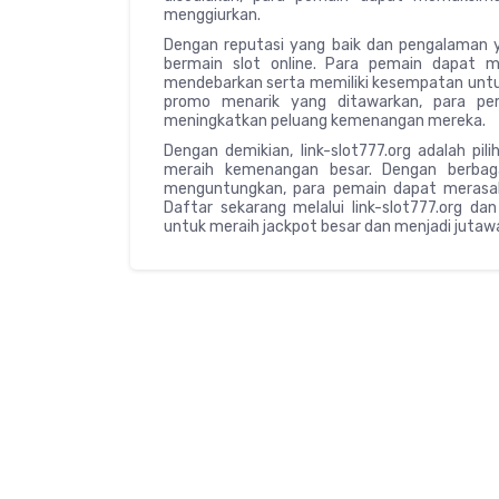
menggiurkan.
Dengan reputasi yang baik dan pengalaman y
bermain slot online. Para pemain dapat m
mendebarkan serta memiliki kesempatan untu
promo menarik yang ditawarkan, para p
meningkatkan peluang kemenangan mereka.
Dengan demikian, link-slot777.org adalah pil
meraih kemenangan besar. Dengan berbag
menguntungkan, para pemain dapat merasa
Daftar sekarang melalui link-slot777.org 
untuk meraih jackpot besar dan menjadi jutaw