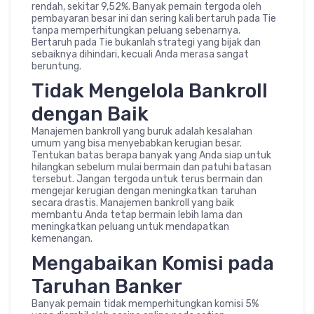
rendah, sekitar 9,52%. Banyak pemain tergoda oleh
pembayaran besar ini dan sering kali bertaruh pada Tie
tanpa memperhitungkan peluang sebenarnya.
Bertaruh pada Tie bukanlah strategi yang bijak dan
sebaiknya dihindari, kecuali Anda merasa sangat
beruntung.
Tidak Mengelola Bankroll
dengan Baik
Manajemen bankroll yang buruk adalah kesalahan
umum yang bisa menyebabkan kerugian besar.
Tentukan batas berapa banyak yang Anda siap untuk
hilangkan sebelum mulai bermain dan patuhi batasan
tersebut. Jangan tergoda untuk terus bermain dan
mengejar kerugian dengan meningkatkan taruhan
secara drastis. Manajemen bankroll yang baik
membantu Anda tetap bermain lebih lama dan
meningkatkan peluang untuk mendapatkan
kemenangan.
Mengabaikan Komisi pada
Taruhan Banker
Banyak pemain tidak memperhitungkan komisi 5%