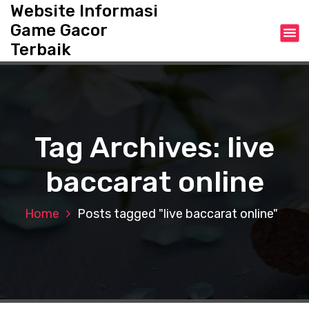
S
Website Informasi
k
Game Gacor
i
Terbaik
p
t
o
c
o
n
Tag Archives: live
t
e
baccarat online
n
t
Home
Posts tagged "live baccarat online"