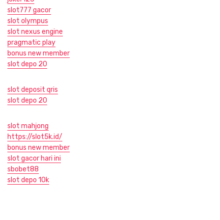
slot777 gacor
slot olympus
slot nexus engine
pragmatic play
bonus new member
slot depo 20
slot deposit qris
slot depo 20
slot mahjong
https://slot5k.id/
bonus new member
slot gacor hari ini
sbobet88
slot depo 10k