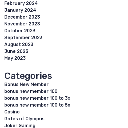
February 2024
January 2024
December 2023
November 2023
October 2023
September 2023
August 2023
June 2023
May 2023
Categories
Bonus New Member
bonus new member 100
bonus new member 100 to 3x
bonus new member 100 to 5x
Casino
Gates of Olympus
Joker Gaming