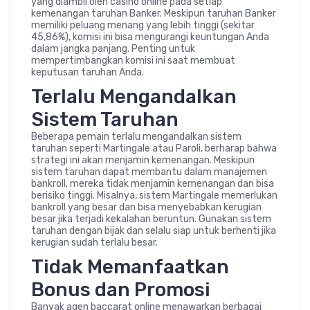
yang diambil oleh casino online pada setiap
kemenangan taruhan Banker. Meskipun taruhan Banker
memiliki peluang menang yang lebih tinggi (sekitar
45,86%), komisi ini bisa mengurangi keuntungan Anda
dalam jangka panjang. Penting untuk
mempertimbangkan komisi ini saat membuat
keputusan taruhan Anda.
Terlalu Mengandalkan
Sistem Taruhan
Beberapa pemain terlalu mengandalkan sistem
taruhan seperti Martingale atau Paroli, berharap bahwa
strategi ini akan menjamin kemenangan. Meskipun
sistem taruhan dapat membantu dalam manajemen
bankroll, mereka tidak menjamin kemenangan dan bisa
berisiko tinggi. Misalnya, sistem Martingale memerlukan
bankroll yang besar dan bisa menyebabkan kerugian
besar jika terjadi kekalahan beruntun. Gunakan sistem
taruhan dengan bijak dan selalu siap untuk berhenti jika
kerugian sudah terlalu besar.
Tidak Memanfaatkan
Bonus dan Promosi
Banyak agen baccarat online menawarkan berbagai