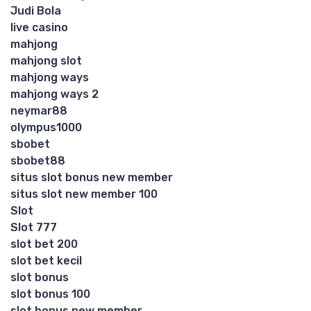
Judi Bola
live casino
mahjong
mahjong slot
mahjong ways
mahjong ways 2
neymar88
olympus1000
sbobet
sbobet88
situs slot bonus new member
situs slot new member 100
Slot
Slot 777
slot bet 200
slot bet kecil
slot bonus
slot bonus 100
slot bonus new member