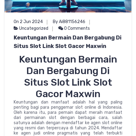
On 2 Jun 2024
By Ai881156246
Uncategorized
0 Comments
Keuntungan Bermain Dan Bergabung Di
Situs Slot Link Slot Gacor Maxwin
Keuntungan Bermain
Dan Bergabung Di
Situs Slot Link Slot
Gacor Maxwin
Keuntungan dan manfaat adalah hal yang paling
penting bagi para penggemar slot online di Indonesia.
Oleh karena itu, para pemain dapat meraih manfaat
dari permainan slot dengan berbagai cara, salah
satunya adalah dengan mendaftar ke agen slot online
yang resmi dan terpercaya di tahun 2024. Mendaftar
ke agen judi online pragmatis yang telah terbukti