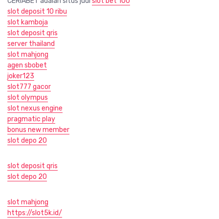
CERIABET adalah situs judi
slot bet 100
slot deposit 10 ribu
slot kamboja
slot deposit qris
server thailand
slot mahjong
agen sbobet
joker123
slot777 gacor
slot olympus
slot nexus engine
pragmatic play
bonus new member
slot depo 20
slot deposit qris
slot depo 20
slot mahjong
https://slot5k.id/