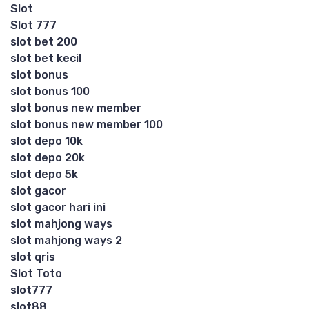
Slot
Slot 777
slot bet 200
slot bet kecil
slot bonus
slot bonus 100
slot bonus new member
slot bonus new member 100
slot depo 10k
slot depo 20k
slot depo 5k
slot gacor
slot gacor hari ini
slot mahjong ways
slot mahjong ways 2
slot qris
Slot Toto
slot777
slot88