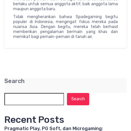
berlaku untuk semua anggota aktif, baik anggota lama
maupun anggota baru.
Tidak mengherankan bahwa Spadegaming begitu
populer di Indonesia, mengingat fokus mereka pada
nuansa Asia. Dengan begitu, mereka telah berhasil
memberikan pengalaman bermain yang khas dan
memikat bagi pemain-pemain di tanah air.
Search
Search
Recent Posts
Pragmatic Play, PG Soft, dan Microgaming: