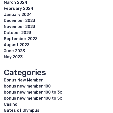
March 2024
February 2024
January 2024
December 2023
November 2023
October 2023
September 2023
August 2023
June 2023
May 2023
Categories
Bonus New Member
bonus new member 100
bonus new member 100 to 3x
bonus new member 100 to 5x
Casino
Gates of Olympus