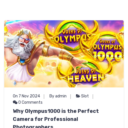
On 7 Nov 2024
By admin
Slot
0 Comments
Why Olympus1000 is the Perfect
Camera for Professional
Photographers