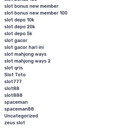
slot bonus new member
slot bonus new member 100
slot depo 10k
slot depo 20k
slot depo 5k
slot gacor
slot gacor hari ini
slot mahjong ways
slot mahjong ways 2
slot qris
Slot Toto
slot777
slot88
slot888
spaceman
spaceman88
Uncategorized
zeus slot