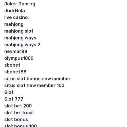
Joker Gaming
Judi Bola
live casino
mahjong
mahjong slot
mahjong ways
mahjong ways 2
neymar88
olympus1000
sbobet
sbobet88
situs slot bonus new member
situs slot new member 100
Slot
Slot 777
slot bet 200
slot bet kecil
slot bonus
slot bonus 100