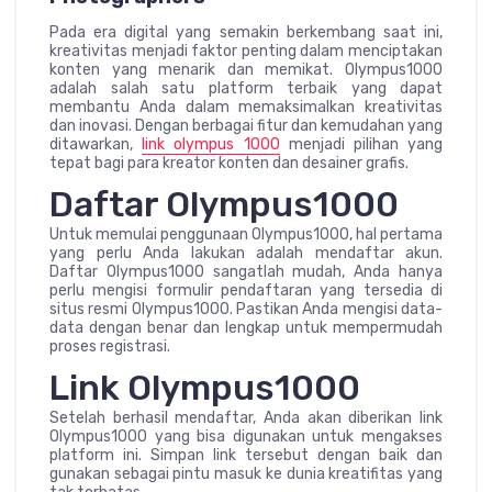
Pada era digital yang semakin berkembang saat ini,
kreativitas menjadi faktor penting dalam menciptakan
konten yang menarik dan memikat. Olympus1000
adalah salah satu platform terbaik yang dapat
membantu Anda dalam memaksimalkan kreativitas
dan inovasi. Dengan berbagai fitur dan kemudahan yang
ditawarkan,
link olympus 1000
menjadi pilihan yang
tepat bagi para kreator konten dan desainer grafis.
Daftar Olympus1000
Untuk memulai penggunaan Olympus1000, hal pertama
yang perlu Anda lakukan adalah mendaftar akun.
Daftar Olympus1000 sangatlah mudah, Anda hanya
perlu mengisi formulir pendaftaran yang tersedia di
situs resmi Olympus1000. Pastikan Anda mengisi data-
data dengan benar dan lengkap untuk mempermudah
proses registrasi.
Link Olympus1000
Setelah berhasil mendaftar, Anda akan diberikan link
Olympus1000 yang bisa digunakan untuk mengakses
platform ini. Simpan link tersebut dengan baik dan
gunakan sebagai pintu masuk ke dunia kreatifitas yang