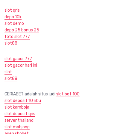
slot qris
depo 10k
slot demo
depo 25 bonus 25
toto slot 777
slot88
slot gacor 777
slot gacor hari ini
slot
slot88
CERIABET adalah situs judi
slot bet 100
slot deposit 10 ribu
slot kamboja
slot deposit qris
server thailand
slot mahjong
agen sbobet