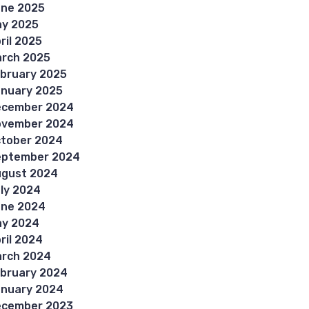
ne 2025
y 2025
ril 2025
rch 2025
bruary 2025
nuary 2025
ecember 2024
ovember 2024
tober 2024
eptember 2024
gust 2024
ly 2024
ne 2024
y 2024
ril 2024
rch 2024
bruary 2024
nuary 2024
ecember 2023