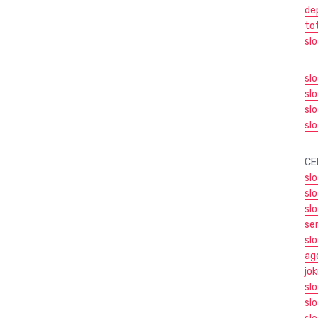
de
to
sl
sl
slo
slo
sl
CE
slo
sl
slo
se
sl
ag
jo
sl
sl