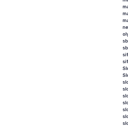
ma
ma
ma
n
ol
sb
s
si
si
Sl
Sl
sl
sl
sl
sl
sl
sl
sl