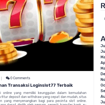
R
A
Ju
Ju
Ma
Ap
Ma
D
0 Comments
N
nan Transaksi Loginslot77 Terbaik
Oc
S
i online yang memiliki keunggulan dalam kemudahan
Au
 fitur deposit dan withdraw yang cepat dan mudah, situs
 yang menyenangkan bagi para pecinta slot online.
Ju
 dapat dipilih oleh pemain, seperti transfer bank, e-