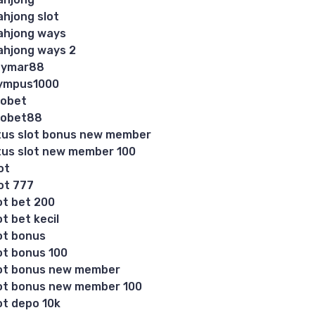
hjong slot
hjong ways
hjong ways 2
eymar88
ympus1000
obet
bobet88
tus slot bonus new member
tus slot new member 100
ot
ot 777
ot bet 200
ot bet kecil
ot bonus
ot bonus 100
ot bonus new member
ot bonus new member 100
ot depo 10k