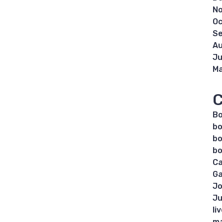
N
Oc
S
Au
Ju
Ma
C
B
bo
bo
bo
Ca
Ga
Jo
Ju
li
m