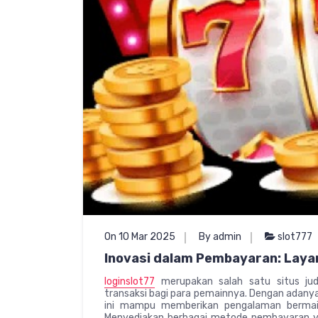
On 10 Mar 2025
By admin
slot777
Inovasi dalam Pembayaran: Laya
loginslot77
merupakan salah satu situs jud
transaksi bagi para pemainnya. Dengan adanya
ini mampu memberikan pengalaman bermain
Menyediakan berbagai metode pembayaran yang