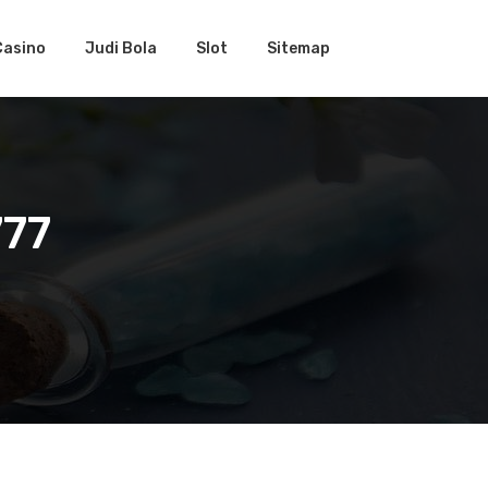
Casino
Judi Bola
Slot
Sitemap
777