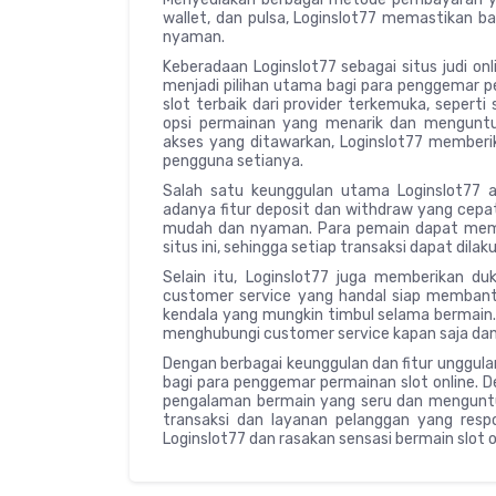
wallet, dan pulsa, Loginslot77 memastikan b
nyaman.
Keberadaan Loginslot77 sebagai situs judi o
menjadi pilihan utama bagi para penggemar 
slot terbaik dari provider terkemuka, sepert
opsi permainan yang menarik dan menguntu
akses yang ditawarkan, Loginslot77 memberi
pengguna setianya.
Salah satu keunggulan utama Loginslot77 
adanya fitur deposit dan withdraw yang cep
mudah dan nyaman. Para pemain dapat memi
situs ini, sehingga setiap transaksi dapat dil
Selain itu, Loginslot77 juga memberikan du
customer service yang handal siap memban
kendala yang mungkin timbul selama bermain.
menghubungi customer service kapan saja da
Dengan berbagai keunggulan dan fitur unggula
bagi para penggemar permainan slot online. D
pengalaman bermain yang seru dan mengunt
transaksi dan layanan pelanggan yang resp
Loginslot77 dan rasakan sensasi bermain slot o