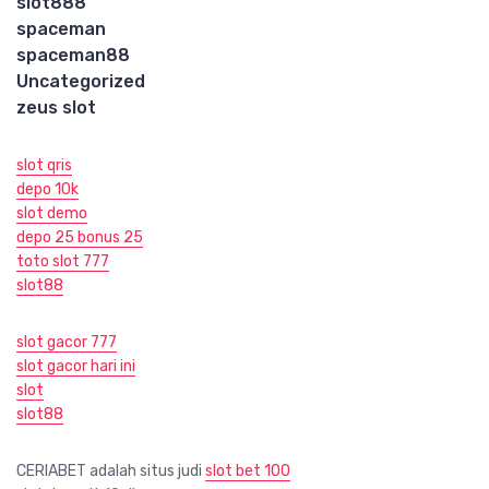
slot888
spaceman
spaceman88
Uncategorized
zeus slot
slot qris
depo 10k
slot demo
depo 25 bonus 25
toto slot 777
slot88
slot gacor 777
slot gacor hari ini
slot
slot88
CERIABET adalah situs judi
slot bet 100