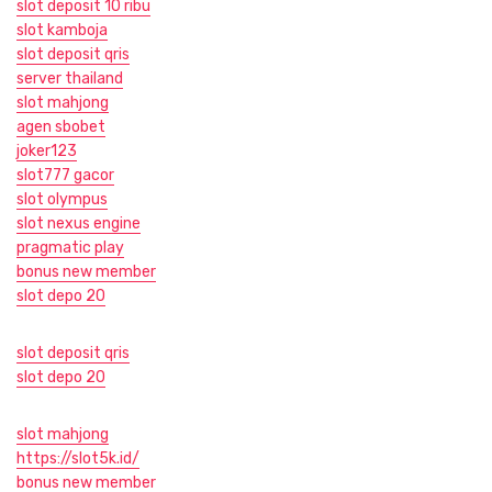
slot deposit 10 ribu
slot kamboja
slot deposit qris
server thailand
slot mahjong
agen sbobet
joker123
slot777 gacor
slot olympus
slot nexus engine
pragmatic play
bonus new member
slot depo 20
slot deposit qris
slot depo 20
slot mahjong
https://slot5k.id/
bonus new member