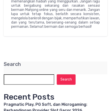
memenangkan hadiah yang menggiurkan. Jangan ragu
untuk bergabung sekarang dan rasakan sensasi
bermain Mahjong online yang seru dan menarik. Jangan
lupa untuk tetap fokus, berlatih secara konsisten,
mengelola bankroll dengan bijak, memperhatikan lawan,
dan yang terutama, bersenang-senang dalam setiap
permainan. Selamat bermain dan semoga berhasil!
Search
Search
Recent Posts
Pragmatic Play, PG Soft, dan Microgaming:
Perbandingan Provider Slot Gacor 2026