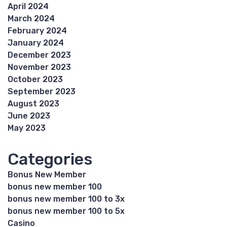
April 2024
March 2024
February 2024
January 2024
December 2023
November 2023
October 2023
September 2023
August 2023
June 2023
May 2023
Categories
Bonus New Member
bonus new member 100
bonus new member 100 to 3x
bonus new member 100 to 5x
Casino