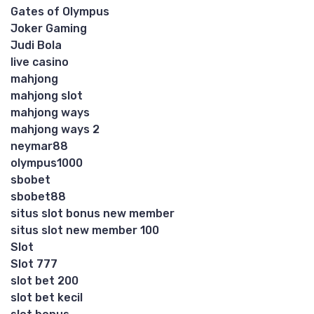
Gates of Olympus
Joker Gaming
Judi Bola
live casino
mahjong
mahjong slot
mahjong ways
mahjong ways 2
neymar88
olympus1000
sbobet
sbobet88
situs slot bonus new member
situs slot new member 100
Slot
Slot 777
slot bet 200
slot bet kecil