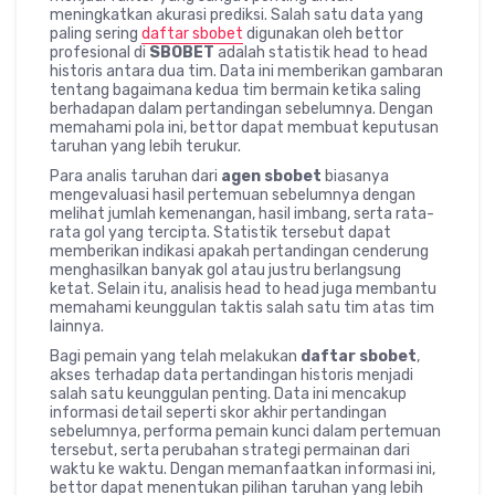
meningkatkan akurasi prediksi. Salah satu data yang
paling sering
daftar sbobet
digunakan oleh bettor
profesional di
SBOBET
adalah statistik head to head
historis antara dua tim. Data ini memberikan gambaran
tentang bagaimana kedua tim bermain ketika saling
berhadapan dalam pertandingan sebelumnya. Dengan
memahami pola ini, bettor dapat membuat keputusan
taruhan yang lebih terukur.
Para analis taruhan dari
agen sbobet
biasanya
mengevaluasi hasil pertemuan sebelumnya dengan
melihat jumlah kemenangan, hasil imbang, serta rata-
rata gol yang tercipta. Statistik tersebut dapat
memberikan indikasi apakah pertandingan cenderung
menghasilkan banyak gol atau justru berlangsung
ketat. Selain itu, analisis head to head juga membantu
memahami keunggulan taktis salah satu tim atas tim
lainnya.
Bagi pemain yang telah melakukan
daftar sbobet
,
akses terhadap data pertandingan historis menjadi
salah satu keunggulan penting. Data ini mencakup
informasi detail seperti skor akhir pertandingan
sebelumnya, performa pemain kunci dalam pertemuan
tersebut, serta perubahan strategi permainan dari
waktu ke waktu. Dengan memanfaatkan informasi ini,
bettor dapat menentukan pilihan taruhan yang lebih