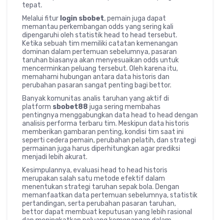
tepat.
Melalui fitur
login sbobet
, pemain juga dapat
memantau perkembangan odds yang sering kali
dipengaruhi oleh statistik head to head tersebut.
Ketika sebuah tim memiliki catatan kemenangan
dominan dalam pertemuan sebelumnya, pasaran
taruhan biasanya akan menyesuaikan odds untuk
mencerminkan peluang tersebut. Oleh karena itu,
memahami hubungan antara data historis dan
perubahan pasaran sangat penting bagi bettor.
Banyak komunitas analis taruhan yang aktif di
platform
sbobet88
juga sering membahas
pentingnya menggabungkan data head to head dengan
analisis performa terbaru tim. Meskipun data historis
memberikan gambaran penting, kondisi tim saat ini
seperti cedera pemain, perubahan pelatih, dan strategi
permainan juga harus diperhitungkan agar prediksi
menjadi lebih akurat.
Kesimpulannya, evaluasi head to head historis
merupakan salah satu metode efektif dalam
menentukan strategi taruhan sepak bola. Dengan
memanfaatkan data pertemuan sebelumnya, statistik
pertandingan, serta perubahan pasaran taruhan,
bettor dapat membuat keputusan yang lebih rasional