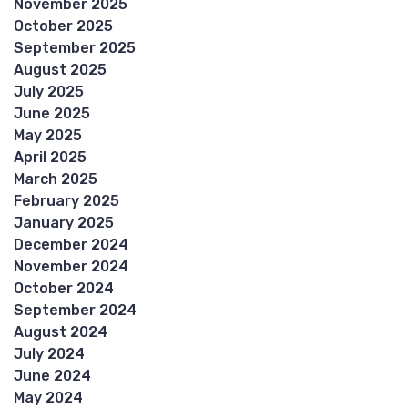
November 2025
October 2025
September 2025
August 2025
July 2025
June 2025
May 2025
April 2025
March 2025
February 2025
January 2025
December 2024
November 2024
October 2024
September 2024
August 2024
July 2024
June 2024
May 2024