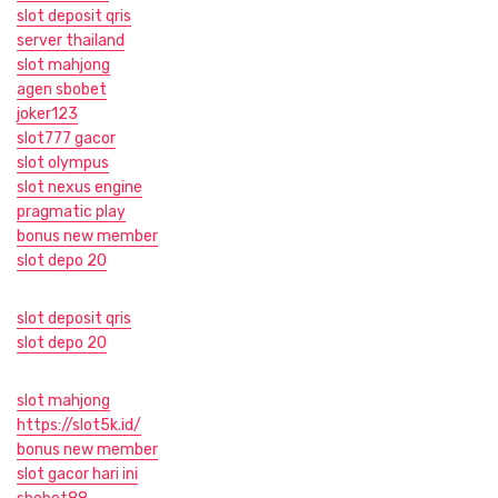
slot deposit qris
server thailand
slot mahjong
agen sbobet
joker123
slot777 gacor
slot olympus
slot nexus engine
pragmatic play
bonus new member
slot depo 20
slot deposit qris
slot depo 20
slot mahjong
https://slot5k.id/
bonus new member
slot gacor hari ini