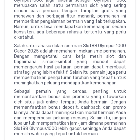
Olympus1000, juga dikenal sebagai Olympus 1000,
merupakan salah satu permainan slot yang sering
diincar para pemain. Dengan tampilan grafis yang
menawan dan berbagai fitur menarik, permainan ini
memberikan pengalaman bermain yang tak terlupakan.
Namun, untuk bisa mendapatkan kemenangan secara
konsisten, ada beberapa rahasia tertentu yang perlu
diketahui.
Salah satu rahasia dalam bermain Slot88 Olympus1000
Gacor 2025 adalah memahami mekanisme permainan.
Dengan mengetahui cara kerja mesin slot dan
bagaimana simbol-simbol yang muncul dapat
memengaruhi hasil putaran, pemain dapat membuat
strategi yang lebih efektif. Selain itu, pemain juga perlu
memperhatikan pengaturan taruhan yang tepat untuk
meningkatkan peluang mendapatkan kemenangan.
Sebagai pemain yang cerdas, penting untuk
memanfaatkan bonus dan promosi yang ditawarkan
oleh situs judi online tempat Anda bermain. Dengan
memanfaatkan bonus deposit, cashback, dan promo
lainnya, Anda dapat meningkatkan modal bermain Anda
dan memperbesar peluang menang. Selain itu, jangan
lupa untuk memperhatikan jam-jam dimana permainan
Slot88 Olympus1000 lebih gacor, sehingga Anda dapat
memilih waktu yang tepat untuk bermain.