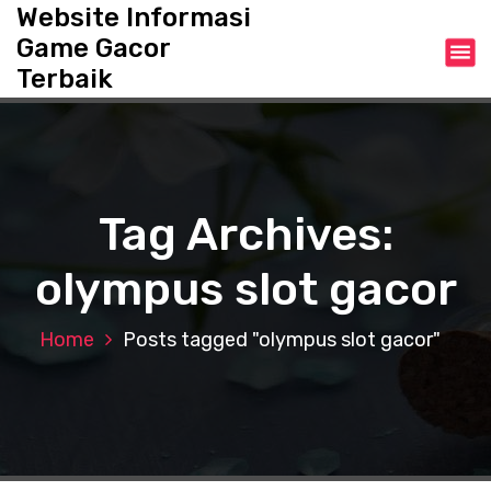
S
Website Informasi
k
Game Gacor
i
Terbaik
p
t
o
c
o
n
Tag Archives:
t
e
olympus slot gacor
n
t
Home
Posts tagged "olympus slot gacor"