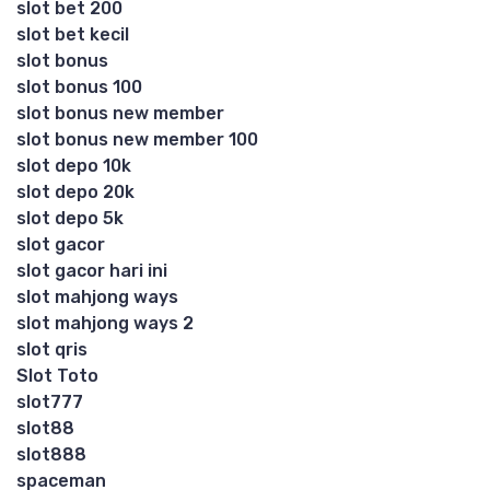
slot bet 200
slot bet kecil
slot bonus
slot bonus 100
slot bonus new member
slot bonus new member 100
slot depo 10k
slot depo 20k
slot depo 5k
slot gacor
slot gacor hari ini
slot mahjong ways
slot mahjong ways 2
slot qris
Slot Toto
slot777
slot88
slot888
spaceman