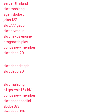
server thailand
slot mahjong
agen sbobet
joker123
slot777 gacor
slot olympus
slot nexus engine
pragmatic play
bonus new member
slot depo 20
slot deposit qris
slot depo 20
slot mahjong
https://slot5k.id/
bonus new member
slot gacor hari ini
sbobet88