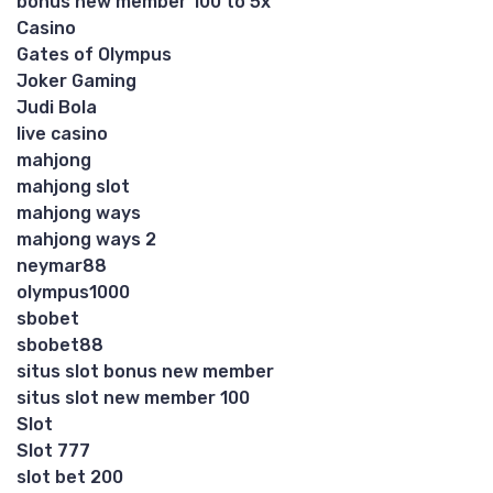
bonus new member 100 to 5x
Casino
Gates of Olympus
Joker Gaming
Judi Bola
live casino
mahjong
mahjong slot
mahjong ways
mahjong ways 2
neymar88
olympus1000
sbobet
sbobet88
situs slot bonus new member
situs slot new member 100
Slot
Slot 777
slot bet 200