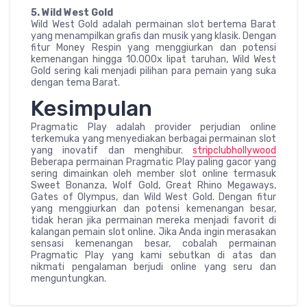
5. Wild West Gold
Wild West Gold adalah permainan slot bertema Barat
yang menampilkan grafis dan musik yang klasik. Dengan
fitur Money Respin yang menggiurkan dan potensi
kemenangan hingga 10.000x lipat taruhan, Wild West
Gold sering kali menjadi pilihan para pemain yang suka
dengan tema Barat.
Kesimpulan
Pragmatic Play adalah provider perjudian online
terkemuka yang menyediakan berbagai permainan slot
yang inovatif dan menghibur.
stripclubhollywood
Beberapa permainan Pragmatic Play paling gacor yang
sering dimainkan oleh member slot online termasuk
Sweet Bonanza, Wolf Gold, Great Rhino Megaways,
Gates of Olympus, dan Wild West Gold. Dengan fitur
yang menggiurkan dan potensi kemenangan besar,
tidak heran jika permainan mereka menjadi favorit di
kalangan pemain slot online. Jika Anda ingin merasakan
sensasi kemenangan besar, cobalah permainan
Pragmatic Play yang kami sebutkan di atas dan
nikmati pengalaman berjudi online yang seru dan
menguntungkan.