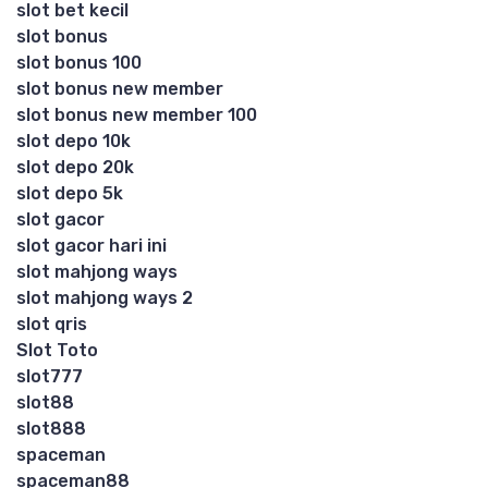
slot bet kecil
slot bonus
slot bonus 100
slot bonus new member
slot bonus new member 100
slot depo 10k
slot depo 20k
slot depo 5k
slot gacor
slot gacor hari ini
slot mahjong ways
slot mahjong ways 2
slot qris
Slot Toto
slot777
slot88
slot888
spaceman
spaceman88