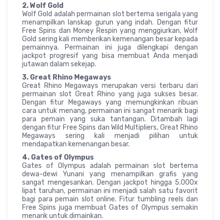
2. Wolf Gold
Wolf Gold adalah permainan slot bertema serigala yang
menampilkan lanskap gurun yang indah. Dengan fitur
Free Spins dan Money Respin yang menggiurkan, Wolf
Gold sering kali memberikan kemenangan besar kepada
pemainnya. Permainan ini juga dilengkapi dengan
jackpot progresif yang bisa membuat Anda menjadi
jutawan dalam sekejap.
3. Great Rhino Megaways
Great Rhino Megaways merupakan versi terbaru dari
permainan slot Great Rhino yang juga sukses besar.
Dengan fitur Megaways yang memungkinkan ribuan
cara untuk menang, permainan ini sangat menarik bagi
para pemain yang suka tantangan. Ditambah lagi
dengan fitur Free Spins dan Wild Multipliers, Great Rhino
Megaways sering kali menjadi pilihan untuk
mendapatkan kemenangan besar.
4. Gates of Olympus
Gates of Olympus adalah permainan slot bertema
dewa-dewi Yunani yang menampilkan grafis yang
sangat mengesankan. Dengan jackpot hingga 5.000x
lipat taruhan, permainan ini menjadi salah satu favorit
bagi para pemain slot online. Fitur tumbling reels dan
Free Spins juga membuat Gates of Olympus semakin
menarik untuk dimainkan.