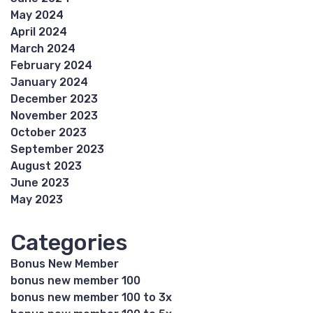
May 2024
April 2024
March 2024
February 2024
January 2024
December 2023
November 2023
October 2023
September 2023
August 2023
June 2023
May 2023
Categories
Bonus New Member
bonus new member 100
bonus new member 100 to 3x