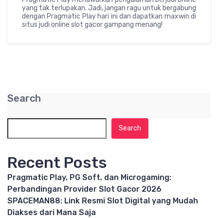
yang tak terlupakan. Jadi, jangan ragu untuk bergabung
dengan Pragmatic Play hari ini dan dapatkan maxwin di
situs judi online slot gacor gampang menang!
Search
Search
Recent Posts
Pragmatic Play, PG Soft, dan Microgaming:
Perbandingan Provider Slot Gacor 2026
SPACEMAN88: Link Resmi Slot Digital yang Mudah
Diakses dari Mana Saja