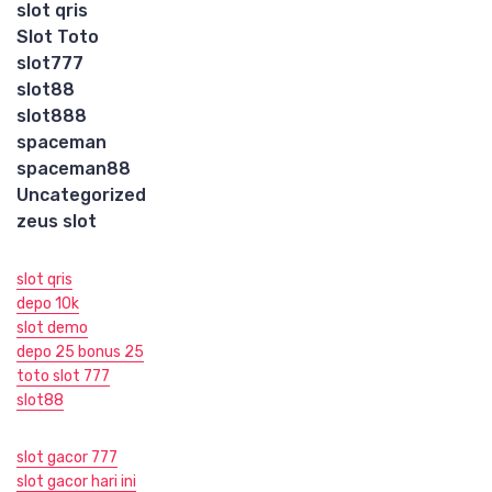
slot qris
Slot Toto
slot777
slot88
slot888
spaceman
spaceman88
Uncategorized
zeus slot
slot qris
depo 10k
slot demo
depo 25 bonus 25
toto slot 777
slot88
slot gacor 777
slot gacor hari ini