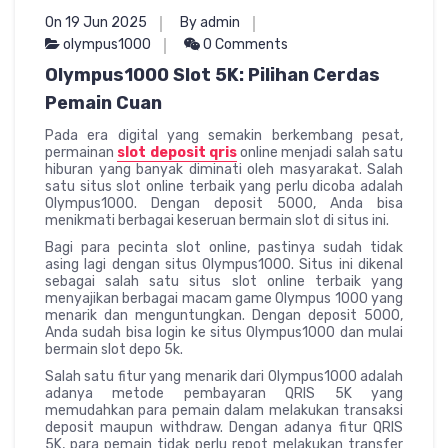
On 19 Jun 2025
By admin
olympus1000
0 Comments
Olympus1000 Slot 5K: Pilihan Cerdas
Pemain Cuan
Pada era digital yang semakin berkembang pesat,
permainan
slot deposit qris
online menjadi salah satu
hiburan yang banyak diminati oleh masyarakat. Salah
satu situs slot online terbaik yang perlu dicoba adalah
Olympus1000. Dengan deposit 5000, Anda bisa
menikmati berbagai keseruan bermain slot di situs ini.
Bagi para pecinta slot online, pastinya sudah tidak
asing lagi dengan situs Olympus1000. Situs ini dikenal
sebagai salah satu situs slot online terbaik yang
menyajikan berbagai macam game Olympus 1000 yang
menarik dan menguntungkan. Dengan deposit 5000,
Anda sudah bisa login ke situs Olympus1000 dan mulai
bermain slot depo 5k.
Salah satu fitur yang menarik dari Olympus1000 adalah
adanya metode pembayaran QRIS 5K yang
memudahkan para pemain dalam melakukan transaksi
deposit maupun withdraw. Dengan adanya fitur QRIS
5K, para pemain tidak perlu repot melakukan transfer