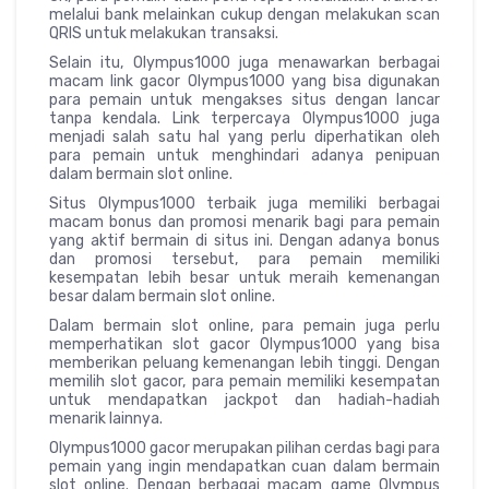
melalui bank melainkan cukup dengan melakukan scan
QRIS untuk melakukan transaksi.
Selain itu, Olympus1000 juga menawarkan berbagai
macam link gacor Olympus1000 yang bisa digunakan
para pemain untuk mengakses situs dengan lancar
tanpa kendala. Link terpercaya Olympus1000 juga
menjadi salah satu hal yang perlu diperhatikan oleh
para pemain untuk menghindari adanya penipuan
dalam bermain slot online.
Situs Olympus1000 terbaik juga memiliki berbagai
macam bonus dan promosi menarik bagi para pemain
yang aktif bermain di situs ini. Dengan adanya bonus
dan promosi tersebut, para pemain memiliki
kesempatan lebih besar untuk meraih kemenangan
besar dalam bermain slot online.
Dalam bermain slot online, para pemain juga perlu
memperhatikan slot gacor Olympus1000 yang bisa
memberikan peluang kemenangan lebih tinggi. Dengan
memilih slot gacor, para pemain memiliki kesempatan
untuk mendapatkan jackpot dan hadiah-hadiah
menarik lainnya.
Olympus1000 gacor merupakan pilihan cerdas bagi para
pemain yang ingin mendapatkan cuan dalam bermain
slot online. Dengan berbagai macam game Olympus