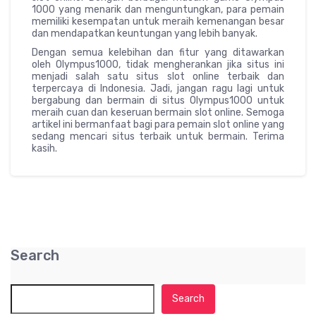
1000 yang menarik dan menguntungkan, para pemain
memiliki kesempatan untuk meraih kemenangan besar
dan mendapatkan keuntungan yang lebih banyak.
Dengan semua kelebihan dan fitur yang ditawarkan
oleh Olympus1000, tidak mengherankan jika situs ini
menjadi salah satu situs slot online terbaik dan
terpercaya di Indonesia. Jadi, jangan ragu lagi untuk
bergabung dan bermain di situs Olympus1000 untuk
meraih cuan dan keseruan bermain slot online. Semoga
artikel ini bermanfaat bagi para pemain slot online yang
sedang mencari situs terbaik untuk bermain. Terima
kasih.
Search
Search