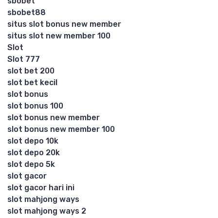
sbobet
sbobet88
situs slot bonus new member
situs slot new member 100
Slot
Slot 777
slot bet 200
slot bet kecil
slot bonus
slot bonus 100
slot bonus new member
slot bonus new member 100
slot depo 10k
slot depo 20k
slot depo 5k
slot gacor
slot gacor hari ini
slot mahjong ways
slot mahjong ways 2