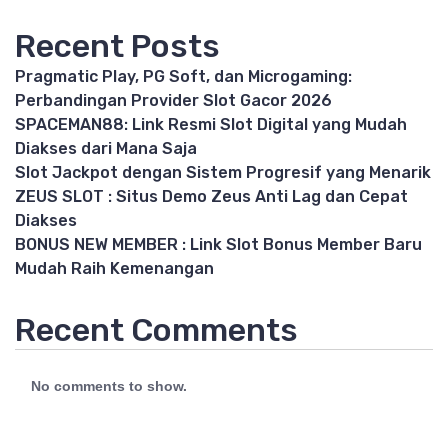
Recent Posts
Pragmatic Play, PG Soft, dan Microgaming:
Perbandingan Provider Slot Gacor 2026
SPACEMAN88: Link Resmi Slot Digital yang Mudah
Diakses dari Mana Saja
Slot Jackpot dengan Sistem Progresif yang Menarik
ZEUS SLOT : Situs Demo Zeus Anti Lag dan Cepat
Diakses
BONUS NEW MEMBER : Link Slot Bonus Member Baru
Mudah Raih Kemenangan
Recent Comments
No comments to show.