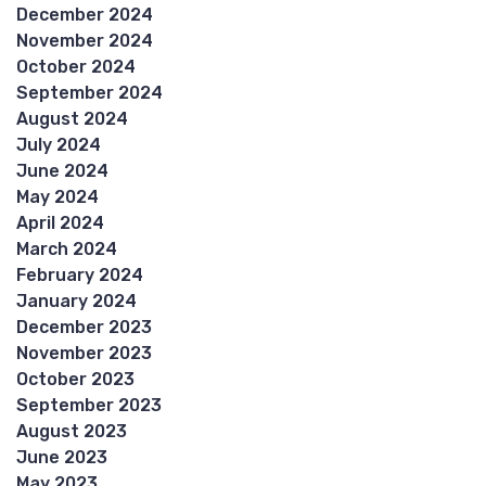
December 2024
November 2024
October 2024
September 2024
August 2024
July 2024
June 2024
May 2024
April 2024
March 2024
February 2024
January 2024
December 2023
November 2023
October 2023
September 2023
August 2023
June 2023
May 2023