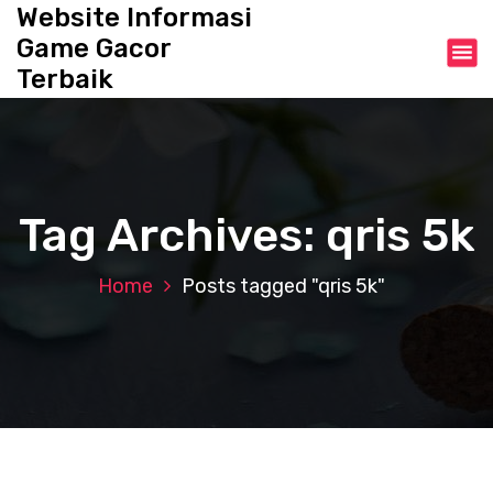
S
Website Informasi
k
Game Gacor
i
Terbaik
p
t
o
c
o
n
Tag Archives: qris 5k
t
e
n
Home
Posts tagged "qris 5k"
t