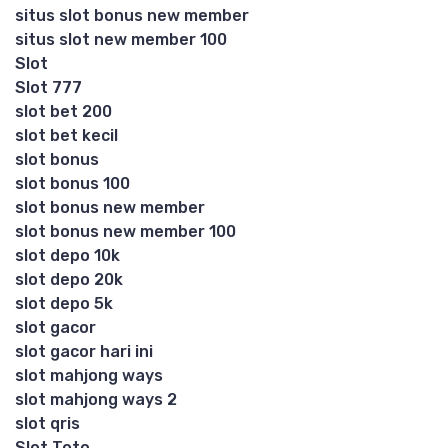
situs slot bonus new member
situs slot new member 100
Slot
Slot 777
slot bet 200
slot bet kecil
slot bonus
slot bonus 100
slot bonus new member
slot bonus new member 100
slot depo 10k
slot depo 20k
slot depo 5k
slot gacor
slot gacor hari ini
slot mahjong ways
slot mahjong ways 2
slot qris
Slot Toto