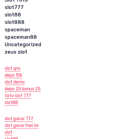
slot777
slot88
slot888
spaceman
spaceman88
Uncategorized
zeus slot
slot qris
depo 10k
slot demo
depo 25 bonus 25
toto slot 777
slot88
slot gacor 777
slot gacor hari ini
slot