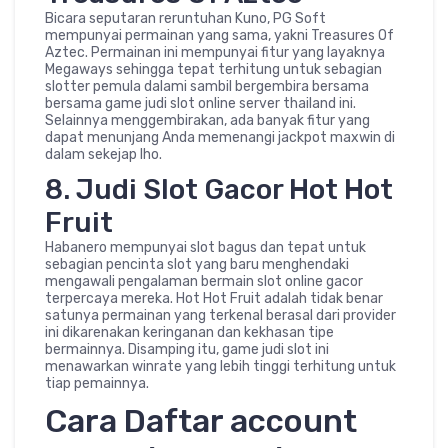
Bicara seputaran reruntuhan Kuno, PG Soft
mempunyai permainan yang sama, yakni Treasures Of
Aztec. Permainan ini mempunyai fitur yang layaknya
Megaways sehingga tepat terhitung untuk sebagian
slotter pemula dalami sambil bergembira bersama
bersama game judi slot online server thailand ini.
Selainnya menggembirakan, ada banyak fitur yang
dapat menunjang Anda memenangi jackpot maxwin di
dalam sekejap lho.
8. Judi Slot Gacor Hot Hot
Fruit
Habanero mempunyai slot bagus dan tepat untuk
sebagian pencinta slot yang baru menghendaki
mengawali pengalaman bermain slot online gacor
terpercaya mereka. Hot Hot Fruit adalah tidak benar
satunya permainan yang terkenal berasal dari provider
ini dikarenakan keringanan dan kekhasan tipe
bermainnya. Disamping itu, game judi slot ini
menawarkan winrate yang lebih tinggi terhitung untuk
tiap pemainnya.
Cara Daftar account