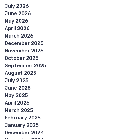
July 2026
June 2026
May 2026
April 2026
March 2026
December 2025
November 2025
October 2025
September 2025
August 2025
July 2025
June 2025
May 2025
April 2025
March 2025
February 2025
January 2025
December 2024