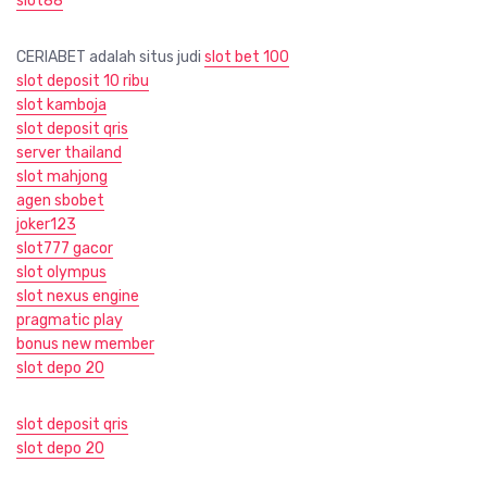
slot88
CERIABET adalah situs judi
slot bet 100
slot deposit 10 ribu
slot kamboja
slot deposit qris
server thailand
slot mahjong
agen sbobet
joker123
slot777 gacor
slot olympus
slot nexus engine
pragmatic play
bonus new member
slot depo 20
slot deposit qris
slot depo 20