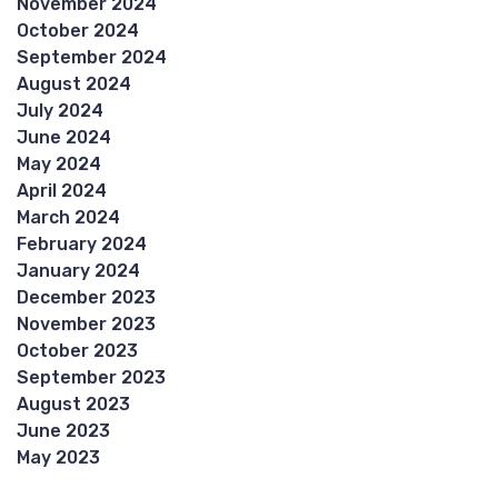
November 2024
October 2024
September 2024
August 2024
July 2024
June 2024
May 2024
April 2024
March 2024
February 2024
January 2024
December 2023
November 2023
October 2023
September 2023
August 2023
June 2023
May 2023