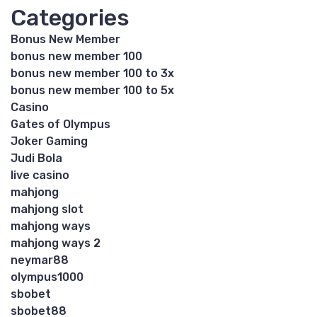
Categories
Bonus New Member
bonus new member 100
bonus new member 100 to 3x
bonus new member 100 to 5x
Casino
Gates of Olympus
Joker Gaming
Judi Bola
live casino
mahjong
mahjong slot
mahjong ways
mahjong ways 2
neymar88
olympus1000
sbobet
sbobet88