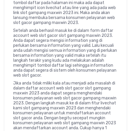
tombol daftar pada halaman ini maka ada dapat
menghimpit icon livechat atau line yang ada pada web
link slot gampang maxwin 2023 ini. Maka anda akan
lansung membuka bersama konsumen pelayanan web
slot gacor gampang maxwin 2023.
Setelah anda berhasil masuk ke di dalam form daftar
account web slot gacor slot gampang maxwin 2023.
Anda dapat segera mengisi information yang di
perlukan bersama information yang valid. Lalu kecuali
anda udah mengisi semua information yang di perlukan
bersama information yang valid maka setelah itu
langkah terakir yang kudu ada melakukan adalah
menghimpit tombol daftar lagi sehingga information
anda dapat segera di sistem oleh konsumen pelayanan
web slot gacor.
Jika anda tidak miliki kala atau menjadi ada masalah di
dalam daftar account web slot gacor slot gampang
maxwin 2023 anda dapat segera menghendaki
konsumen pelayanan web slot gacor gampang maxwin
2023. Dengan langkah masuk ke di dalam fitur livechat
kami slot gampang maxwin 2023 dan menghendaki
konsumen pelayanan untuk mendaftarkan account
slot gacor anda. Dengan begitu secepat mungkin
konsumen pelayanan web slot gampang maxwin 2023
akan mendaftarkan account anda. Cukup hanya 1