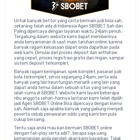
Untuk banyak bettor yang cinta bermain judi bola sah,
sekarang telah ada di Indonesia Agen SBOBET Sah dan
Paling dipercaya dengan layanan waktu 24jam penuh.
Tergabung dalam website kami dapat memberinya
anda kenyamanan di saat main taruhan online, karena
banyak ragam keluasaan dapat anda dapatkan pada
web kami. Dimulai dari proses deposit dan withdraw
yang cepat, proses registrasi gratis dan ringan, sampai
sistem deposit terkomplet.
Banyak ragam keringanan, spek komplet, pasaran judi
bola terkomplet, servis sepanjang 24jam, serta ada
banyak yang lain keuntungan menarik yang lain yang
dapat anda temui dalam sebuah situs yang serupa
ialah cuma di SBOBET. Website kami layani beberapa
ribu anggota sehari-harinya lantaran kami telah dipilih
jadi Agen SBOBET Online Bisa dipercaya dengan lisensi
sah. Alamiah saja apabila banyak yang gabung menjadi
peserta sebab penawaran odds yang kami beri pula
cukup bersaing.
Tentu saja anda mau kan bermain SBOBET online
dengan fair-play serta adil? , berapa saja uang
kemenangan anda peroleh akan kami bayarkan. Tidak