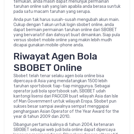
temukan, anda masih dapat menunjuk permainan
taruhan online sah yang lain apabila anda berasa suntuk
pada satu macam taruhan yang serupa.
Anda pun tak harus susah-susah mengubah akun main.
Cukup dengan 1 akun untuk login sbobet online, anda
dapat bermain permainan taruhan online dari SBOBET
yang bervariatif dan dahsyat buat dimainkan. Siap pula
versus sbobet mobile online yang makin lebih mudh
dicapai gunakan mobile-phone anda.
Riwayat Agen Bola
SBOBET Online
Sbobet telah tenar selaku agen bola online bisa
dipercaya di Asia yang mendatangkan 1500 lebih
taruhan sportsbook tiap-tiap minggunya. Sebagai
operator judi bola sportsbook sah, SBOBET udah
kantongi lisensi dari PAGCOR buat wilayah Asia dan Isle
of Man Government untuk wilayah Eropa. Sbobet pun
sukses besar sampai awalnya sempat menggapai
penghargaan Asian Operator of the Year Award for the
year di tahun 2009 dan 2010.
Dibangun pertama kalinya di tahun 2004, ketenaran
SBOBET sebagai web judi bola online dapat dipercaya