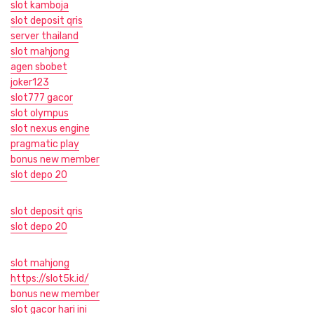
slot kamboja
slot deposit qris
server thailand
slot mahjong
agen sbobet
joker123
slot777 gacor
slot olympus
slot nexus engine
pragmatic play
bonus new member
slot depo 20
slot deposit qris
slot depo 20
slot mahjong
https://slot5k.id/
bonus new member
slot gacor hari ini