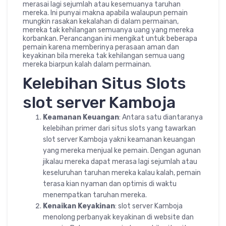
merasai lagi sejumlah atau kesemuanya taruhan
mereka. Ini punyai makna apabila walaupun pemain
mungkin rasakan kekalahan di dalam permainan,
mereka tak kehilangan semuanya uang yang mereka
korbankan. Perancangan ini mengikat untuk beberapa
pemain karena memberinya perasaan aman dan
keyakinan bila mereka tak kehilangan semua uang
mereka biarpun kalah dalam permainan.
Kelebihan Situs Slots
slot server Kamboja
Keamanan Keuangan
: Antara satu diantaranya
kelebihan primer dari situs slots yang tawarkan
slot server Kamboja yakni keamanan keuangan
yang mereka menjual ke pemain. Dengan agunan
jikalau mereka dapat merasa lagi sejumlah atau
keseluruhan taruhan mereka kalau kalah, pemain
terasa kian nyaman dan optimis di waktu
menempatkan taruhan mereka.
Kenaikan Keyakinan
: slot server Kamboja
menolong perbanyak keyakinan di website dan