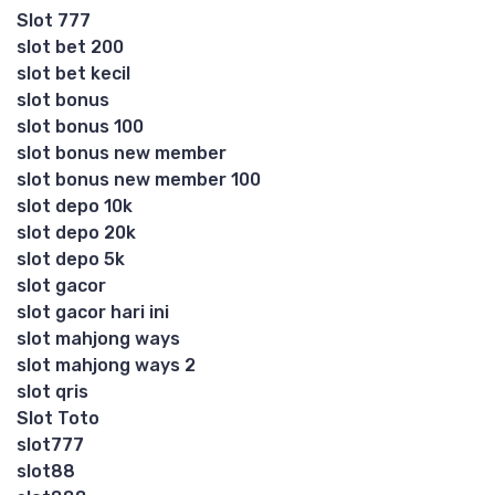
Slot 777
slot bet 200
slot bet kecil
slot bonus
slot bonus 100
slot bonus new member
slot bonus new member 100
slot depo 10k
slot depo 20k
slot depo 5k
slot gacor
slot gacor hari ini
slot mahjong ways
slot mahjong ways 2
slot qris
Slot Toto
slot777
slot88