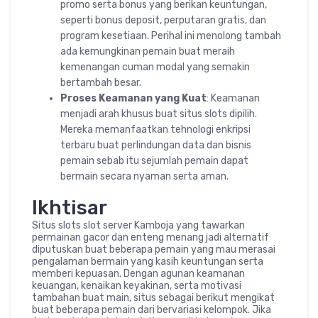
promo serta bonus yang berikan keuntungan,
seperti bonus deposit, perputaran gratis, dan
program kesetiaan. Perihal ini menolong tambah
ada kemungkinan pemain buat meraih
kemenangan cuman modal yang semakin
bertambah besar.
Proses Keamanan yang Kuat
: Keamanan
menjadi arah khusus buat situs slots dipilih.
Mereka memanfaatkan tehnologi enkripsi
terbaru buat perlindungan data dan bisnis
pemain sebab itu sejumlah pemain dapat
bermain secara nyaman serta aman.
Ikhtisar
Situs slots slot server Kamboja yang tawarkan
permainan gacor dan enteng menang jadi alternatif
diputuskan buat beberapa pemain yang mau merasai
pengalaman bermain yang kasih keuntungan serta
memberi kepuasan. Dengan agunan keamanan
keuangan, kenaikan keyakinan, serta motivasi
tambahan buat main, situs sebagai berikut mengikat
buat beberapa pemain dari bervariasi kelompok. Jika