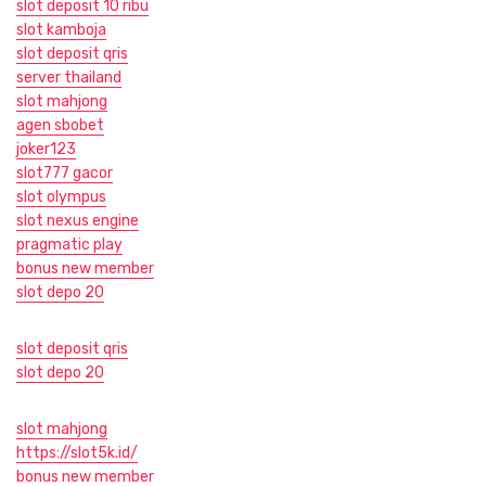
slot deposit 10 ribu
slot kamboja
slot deposit qris
server thailand
slot mahjong
agen sbobet
joker123
slot777 gacor
slot olympus
slot nexus engine
pragmatic play
bonus new member
slot depo 20
slot deposit qris
slot depo 20
slot mahjong
https://slot5k.id/
bonus new member