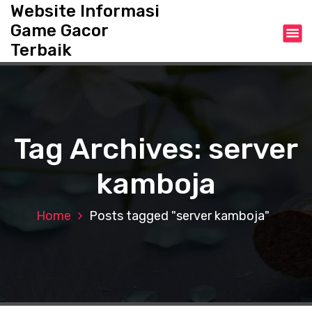
S
Website Informasi
k
Game Gacor
i
Terbaik
p
t
o
c
o
n
Tag Archives: server
t
e
kamboja
n
t
Home
Posts tagged "server kamboja"