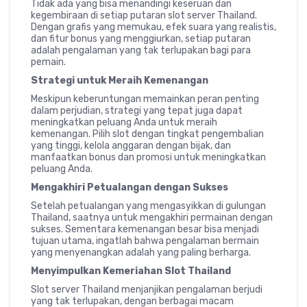
Tidak ada yang bisa menandingi keseruan dan
kegembiraan di setiap putaran slot server Thailand.
Dengan grafis yang memukau, efek suara yang realistis,
dan fitur bonus yang menggiurkan, setiap putaran
adalah pengalaman yang tak terlupakan bagi para
pemain.
Strategi untuk Meraih Kemenangan
Meskipun keberuntungan memainkan peran penting
dalam perjudian, strategi yang tepat juga dapat
meningkatkan peluang Anda untuk meraih
kemenangan. Pilih slot dengan tingkat pengembalian
yang tinggi, kelola anggaran dengan bijak, dan
manfaatkan bonus dan promosi untuk meningkatkan
peluang Anda.
Mengakhiri Petualangan dengan Sukses
Setelah petualangan yang mengasyikkan di gulungan
Thailand, saatnya untuk mengakhiri permainan dengan
sukses. Sementara kemenangan besar bisa menjadi
tujuan utama, ingatlah bahwa pengalaman bermain
yang menyenangkan adalah yang paling berharga.
Menyimpulkan Kemeriahan Slot Thailand
Slot server Thailand menjanjikan pengalaman berjudi
yang tak terlupakan, dengan berbagai macam