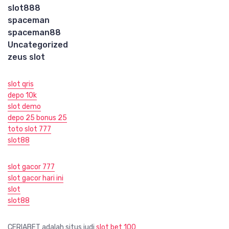
slot888
spaceman
spaceman88
Uncategorized
zeus slot
slot qris
depo 10k
slot demo
depo 25 bonus 25
toto slot 777
slot88
slot gacor 777
slot gacor hari ini
slot
slot88
CERIABET adalah situs judi
slot bet 100