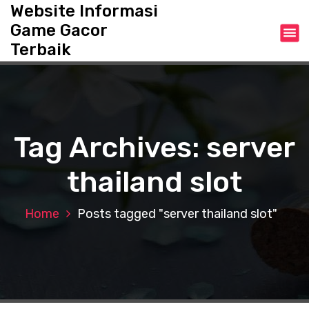
S
Website Informasi
k
Game Gacor
i
Terbaik
p
t
o
c
o
n
Tag Archives: server
t
e
thailand slot
n
t
Home
Posts tagged "server thailand slot"