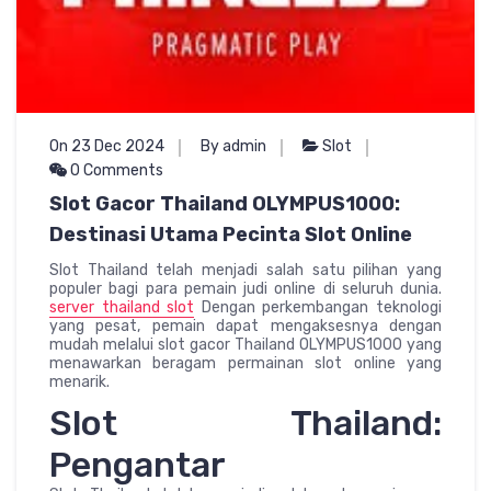
On 23 Dec 2024
By admin
Slot
0 Comments
Slot Gacor Thailand OLYMPUS1000:
Destinasi Utama Pecinta Slot Online
Slot Thailand telah menjadi salah satu pilihan yang
populer bagi para pemain judi online di seluruh dunia.
server thailand slot
Dengan perkembangan teknologi
yang pesat, pemain dapat mengaksesnya dengan
mudah melalui slot gacor Thailand OLYMPUS1000 yang
menawarkan beragam permainan slot online yang
menarik.
Slot Thailand:
Pengantar