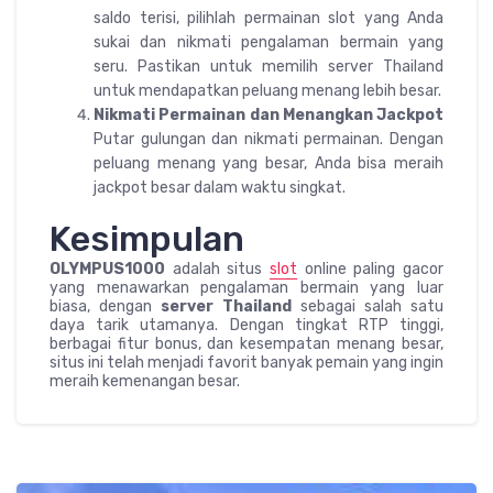
saldo terisi, pilihlah permainan slot yang Anda
sukai dan nikmati pengalaman bermain yang
seru. Pastikan untuk memilih server Thailand
untuk mendapatkan peluang menang lebih besar.
Nikmati Permainan dan Menangkan Jackpot
Putar gulungan dan nikmati permainan. Dengan
peluang menang yang besar, Anda bisa meraih
jackpot besar dalam waktu singkat.
Kesimpulan
OLYMPUS1000
adalah situs
slot
online paling gacor
yang menawarkan pengalaman bermain yang luar
biasa, dengan
server Thailand
sebagai salah satu
daya tarik utamanya. Dengan tingkat RTP tinggi,
berbagai fitur bonus, dan kesempatan menang besar,
situs ini telah menjadi favorit banyak pemain yang ingin
meraih kemenangan besar.