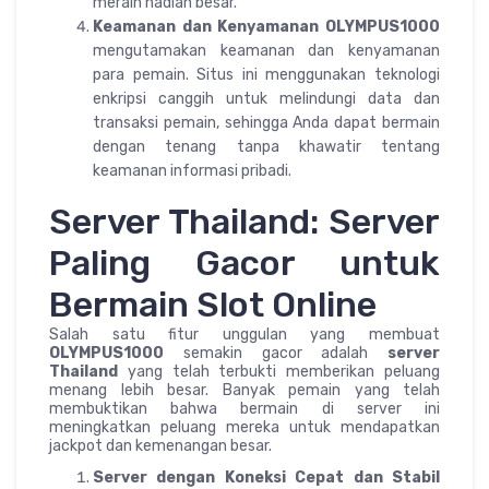
meraih hadiah besar.
Keamanan dan Kenyamanan
OLYMPUS1000
mengutamakan keamanan dan kenyamanan
para pemain. Situs ini menggunakan teknologi
enkripsi canggih untuk melindungi data dan
transaksi pemain, sehingga Anda dapat bermain
dengan tenang tanpa khawatir tentang
keamanan informasi pribadi.
Server Thailand: Server
Paling Gacor untuk
Bermain Slot Online
Salah satu fitur unggulan yang membuat
OLYMPUS1000
semakin gacor adalah
server
Thailand
yang telah terbukti memberikan peluang
menang lebih besar. Banyak pemain yang telah
membuktikan bahwa bermain di server ini
meningkatkan peluang mereka untuk mendapatkan
jackpot dan kemenangan besar.
Server dengan Koneksi Cepat dan Stabil