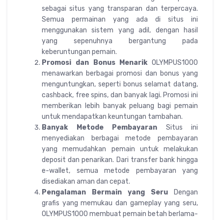
sebagai situs yang transparan dan terpercaya.
Semua permainan yang ada di situs ini
menggunakan sistem yang adil, dengan hasil
yang sepenuhnya bergantung pada
keberuntungan pemain.
Promosi dan Bonus Menarik
OLYMPUS1000
menawarkan berbagai promosi dan bonus yang
menguntungkan, seperti bonus selamat datang,
cashback, free spins, dan banyak lagi. Promosi ini
memberikan lebih banyak peluang bagi pemain
untuk mendapatkan keuntungan tambahan.
Banyak Metode Pembayaran
Situs ini
menyediakan berbagai metode pembayaran
yang memudahkan pemain untuk melakukan
deposit dan penarikan. Dari transfer bank hingga
e-wallet, semua metode pembayaran yang
disediakan aman dan cepat.
Pengalaman Bermain yang Seru
Dengan
grafis yang memukau dan gameplay yang seru,
OLYMPUS1000 membuat pemain betah berlama-