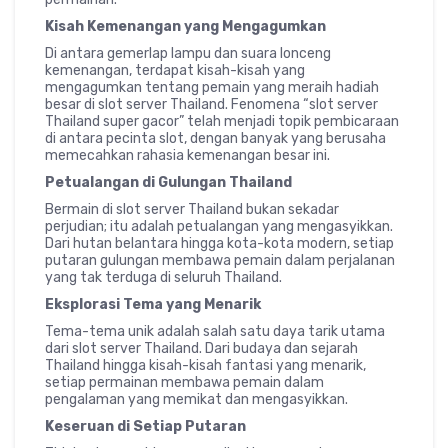
Kisah Kemenangan yang Mengagumkan
Di antara gemerlap lampu dan suara lonceng
kemenangan, terdapat kisah-kisah yang
mengagumkan tentang pemain yang meraih hadiah
besar di slot server Thailand. Fenomena “slot server
Thailand super gacor” telah menjadi topik pembicaraan
di antara pecinta slot, dengan banyak yang berusaha
memecahkan rahasia kemenangan besar ini.
Petualangan di Gulungan Thailand
Bermain di slot server Thailand bukan sekadar
perjudian; itu adalah petualangan yang mengasyikkan.
Dari hutan belantara hingga kota-kota modern, setiap
putaran gulungan membawa pemain dalam perjalanan
yang tak terduga di seluruh Thailand.
Eksplorasi Tema yang Menarik
Tema-tema unik adalah salah satu daya tarik utama
dari slot server Thailand. Dari budaya dan sejarah
Thailand hingga kisah-kisah fantasi yang menarik,
setiap permainan membawa pemain dalam
pengalaman yang memikat dan mengasyikkan.
Keseruan di Setiap Putaran