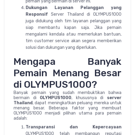
pemain yang bermain di server ini.
Dukungan Layanan Pelanggan yang
Responsif
Server Thailand di OLYMPUS1000
juga didukung oleh tim layanan pelanggan yang
siap membantu kapan saja. Jika pemain
mengalami kendala atau memerlukan bantuan,
tim customer service akan segera memberikan
solusi dan dukungan yang diperlukan.
Mengapa Banyak
Pemain Menang Besar
di OLYMPUS1000?
Banyak pemain yang sudah membuktikan bahwa
bermain di
OLYMPUS1000
, khususnya di
server
Thailand
, dapat meningkatkan peluang mereka untuk
menang besar. Beberapa faktor yang membuat
OLYMPUS1000 menjadi pilihan utama para pemain
adalah:
Transparansi dan Kepercayaan
OLYMPUS1000 telah membangun reputasi