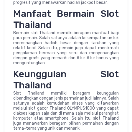
progresif yang menawarkan hadiah jackpot besar.
Manfaat Bermain Slot
Thailand
Bermain slot Thailand memiliki beragam manfaat bagi
para pemain. Salah satunya adalah kesempatan untuk
memenangkan hadiah besar dengan taruhan yang
relatif kecil. Selain itu, pemain juga dapat menikmati
pengalaman bermain yang seru dan menyenangkan
dengan grafis yang menarik dan fitur-fitur bonus yang
menguntungkan.
Keunggulan Slot
Thailand
Slot Thailand memiliki beragam keunggulan
dibandingkan dengan jenis permainan judi lainnya. Salah
satunya adalah kemudahan akses yang ditawarkan
melalui slot gacor Thailand OLYMPUS1000 yang dapat
diakses kapan saja dan di mana saja melalui perangkat
komputer atau smartphone. Selain itu, slot Thailand
juga menawarkan beragam pilihan permainan dengan
tema-tema yang unik dan menarik.