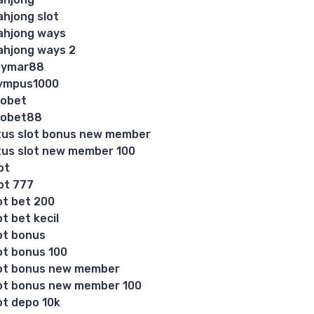
hjong slot
hjong ways
hjong ways 2
eymar88
ympus1000
obet
bobet88
tus slot bonus new member
tus slot new member 100
ot
ot 777
ot bet 200
ot bet kecil
ot bonus
ot bonus 100
ot bonus new member
ot bonus new member 100
ot depo 10k