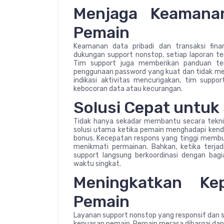
Menjaga Keamana
Pemain
Keamanan data pribadi dan transaksi fin
dukungan support nonstop, setiap laporan te
Tim support juga memberikan panduan te
penggunaan password yang kuat dan tidak memb
indikasi aktivitas mencurigakan, tim suppor
kebocoran data atau kecurangan.
Solusi Cepat untuk
Tidak hanya sekadar membantu secara tekni
solusi utama ketika pemain menghadapi kenda
bonus. Kecepatan respons yang tinggi membua
menikmati permainan. Bahkan, ketika terjad
support langsung berkoordinasi dengan bag
waktu singkat.
Meningkatkan Ke
Pemain
Layanan support nonstop yang responsif dan so
kepuasan pemain. Pemain merasa dihargai dan 