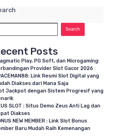
earch
Search
ecent Posts
agmatic Play, PG Soft, dan Microgaming:
rbandingan Provider Slot Gacor 2026
ACEMAN88: Link Resmi Slot Digital yang
dah Diakses dari Mana Saja
ot Jackpot dengan Sistem Progresif yang
narik
US SLOT : Situs Demo Zeus Anti Lag dan
pat Diakses
NUS NEW MEMBER : Link Slot Bonus
mber Baru Mudah Raih Kemenangan