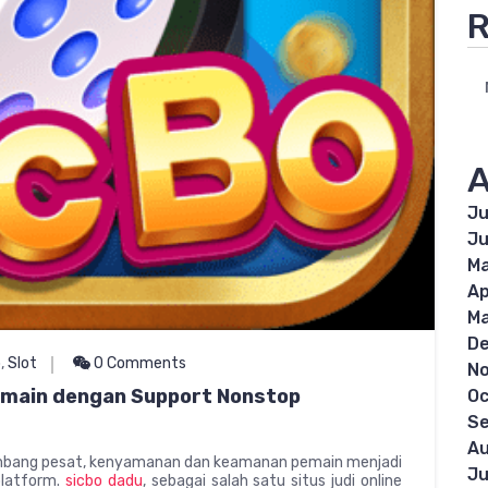
R
A
Ju
Ju
Ma
Ap
Ma
D
o
,
Slot
0 Comments
N
main dengan Support Nonstop
Oc
S
Au
kembang pesat, kenyamanan dan keamanan pemain menjadi
Ju
platform.
sicbo dadu
, sebagai salah satu situs judi online