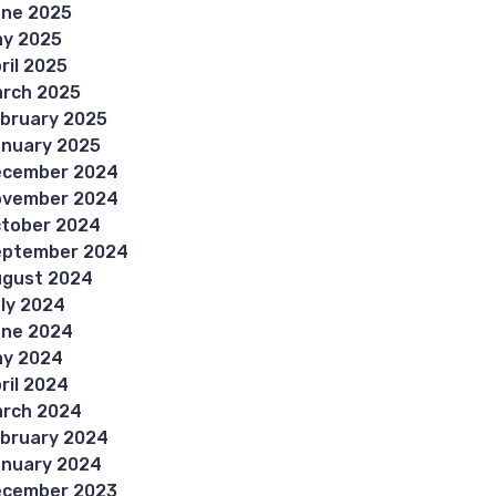
ne 2025
y 2025
ril 2025
rch 2025
bruary 2025
nuary 2025
ecember 2024
ovember 2024
tober 2024
eptember 2024
gust 2024
ly 2024
ne 2024
y 2024
ril 2024
rch 2024
bruary 2024
nuary 2024
ecember 2023