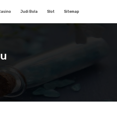
Casino
Judi Bola
Slot
Sitemap
du