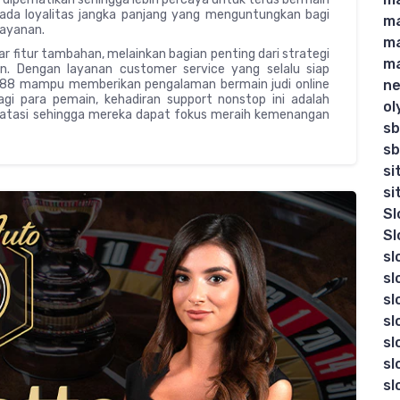
ada loyalitas jangka panjang yang menguntungkan bagi
ma
layanan.
ma
fitur tambahan, melainkan bagian penting dari strategi
ma
 Dengan layanan customer service yang selalu siap
88 mampu memberikan pengalaman bermain judi online
n
i para pemain, kehadiran support nonstop ini adalah
ol
iatasi sehingga mereka dapat fokus meraih kemenangan
sb
s
si
si
Sl
Sl
sl
sl
sl
sl
sl
sl
sl