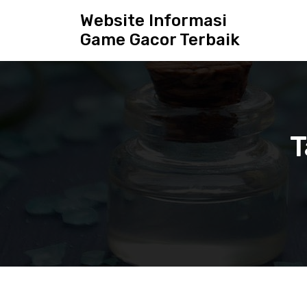
S
Website Informasi
k
Game Gacor Terbaik
i
p
t
o
c
o
n
T
t
e
n
t