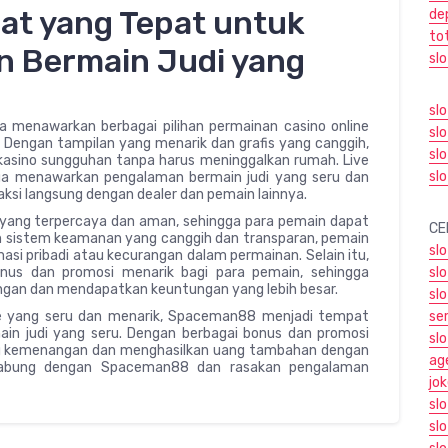
t yang Tepat untuk
de
to
n Bermain Judi yang
sl
sl
 menawarkan berbagai pilihan permainan casino online
slo
u. Dengan tampilan yang menarik dan grafis yang canggih,
slo
kasino sungguhan tanpa harus meninggalkan rumah. Live
sl
ga menawarkan pengalaman bermain judi yang seru dan
si langsung dengan dealer dan pemain lainnya.
yang terpercaya dan aman, sehingga para pemain dapat
CE
 sistem keamanan yang canggih dan transparan, pemain
slo
asi pribadi atau kecurangan dalam permainan. Selain itu,
us dan promosi menarik bagi para pemain, sehingga
sl
gan dan mendapatkan keuntungan yang lebih besar.
slo
ine yang seru dan menarik, Spaceman88 menjadi tempat
se
in judi yang seru. Dengan berbagai bonus dan promosi
sl
ng kemenangan dan menghasilkan uang tambahan dengan
ag
rgabung dengan Spaceman88 dan rasakan pengalaman
jo
sl
sl